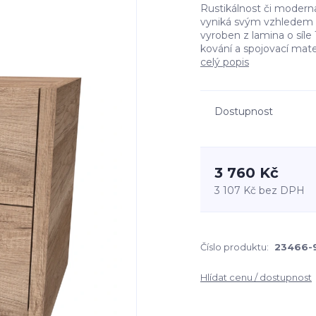
Rustikálnost či modern
vyniká svým vzhledem a
vyroben z lamina o síle 
kování a spojovací mater
celý popis
Dostupnost
3 760 Kč
3 107 Kč
bez DPH
Číslo produktu:
23466-
Hlídat cenu / dostupnost