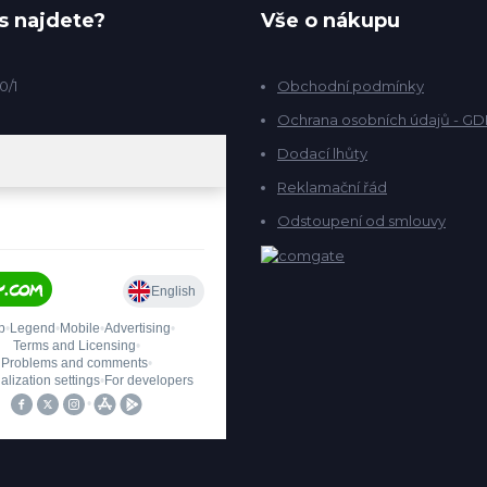
s najdete?
Vše o nákupu
0/1
Obchodní podmínky
Ochrana osobních údajů - G
Dodací lhůty
Reklamační řád
Odstoupení od smlouvy