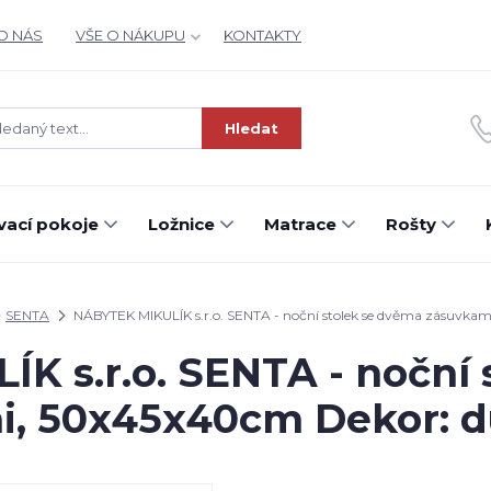
O NÁS
VŠE O NÁKUPU
KONTAKTY
Hledat
ací pokoje
Ložnice
Matrace
Rošty
SENTA
NÁBYTEK MIKULÍK s.r.o. SENTA - noční stolek se dvěma zásuvka
K s.r.o. SENTA - noční 
i, 50x45x40cm Dekor: d