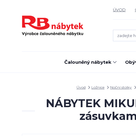
ÚVOD
Čalouněný nábytek
Obýv
Úvod
Ložnice
Noční stolky
NÁBYTEK MIKULÍ
zásuvkam