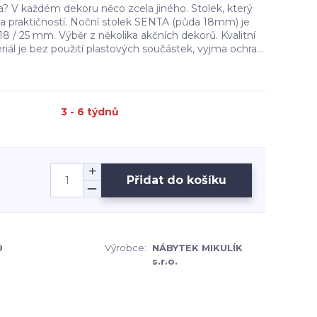
a? V každém dekoru něco zcela jiného. Stolek, který
 praktičností. Noční stolek SENTA (půda 18mm) je
18 / 25 mm. Výběr z několika akčních dekorů. Kvalitní
iál je bez použití plastových součástek, vyjma ochra...
3 - 6 týdnů
Přidat do košíku
9
Výrobce:
NÁBYTEK MIKULÍK
s.r.o.