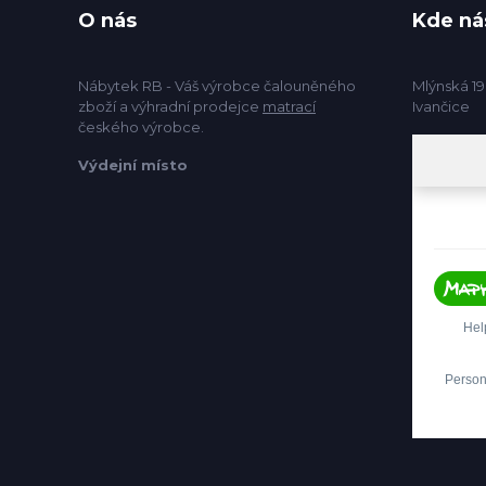
O nás
Kde ná
Nábytek RB - Váš výrobce čalouněného
Mlýnská 19
zboží a výhradní prodejce
matrací
Ivančice
českého výrobce.
Výdejní místo