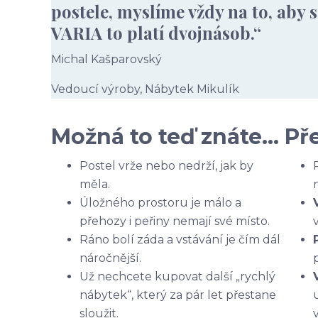
postele, myslíme vždy na to, aby 
VARIA to platí dvojnásob.“
Michal Kašparovský
Vedoucí výroby, Nábytek Mikulík
Možná to teď znáte…
Př
Postel vrže nebo nedrží, jak by
měla.
Úložného prostoru je málo a
přehozy i peřiny nemají své místo.
Ráno bolí záda a vstávání je čím dál
náročnější.
Už nechcete kupovat další „rychlý
nábytek“, který za pár let přestane
sloužit.