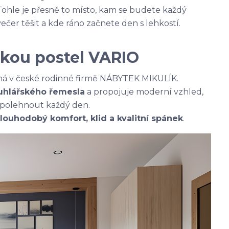
Tohle je přesně to místo, kam se budete každý
večer těšit a kde ráno začnete den s lehkostí.
kou postel VARIO
á v české rodinné firmě NÁBYTEK MIKULÍK.
ruhlářského řemesla
a propojuje moderní vzhled,
 spolehnout každý den.
louhodobý komfort, klid a kvalitní spánek
.