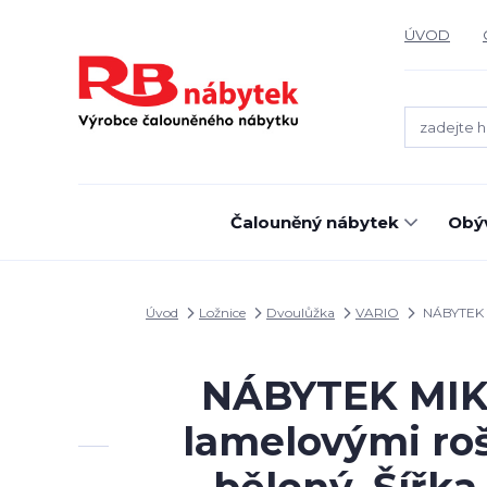
ÚVOD
Čalouněný nábytek
Obýv
Úvod
Ložnice
Dvoulůžka
VARIO
NÁBYTEK MI
NÁBYTEK MIKUL
lamelovými ro