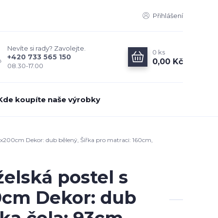
Přihlášení
Nevíte si rady? Zavolejte.
0
ks
+420 733 565 150
0,00 Kč
08.30-17.00
Kde koupíte naše výrobky
x200cm Dekor: dub bělený, Šířka pro matraci: 160cm,
elská postel s
0cm Dekor: dub