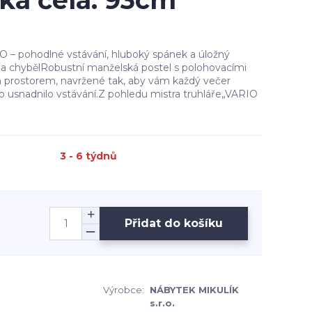
ška čela: 93cm
 – pohodlné vstávání, hluboký spánek a úložný
a chybělRobustní manželská postel s polohovacími
 prostorem, navržené tak, aby vám každý večer
no usnadnilo vstávání.Z pohledu mistra truhláře„VARIO
3 - 6 týdnů
Přidat do košíku
Výrobce:
NÁBYTEK MIKULÍK
s.r.o.