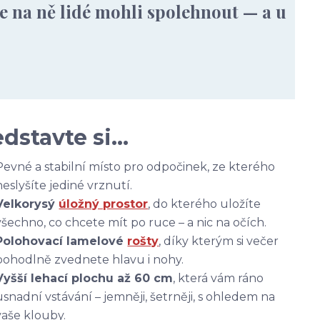
se na ně lidé mohli spolehnout — a u
edstavte si…
Pevné a stabilní místo pro odpočinek, ze kterého
neslyšíte jediné vrznutí.
Velkorysý
úložný prostor
, do kterého uložíte
všechno, co chcete mít po ruce – a nic na očích.
Polohovací lamelové
rošty
, díky kterým si večer
pohodlně zvednete hlavu i nohy.
Vyšší lehací plochu až 60 cm
, která vám ráno
usnadní vstávání – jemněji, šetrněji, s ohledem na
vaše klouby.