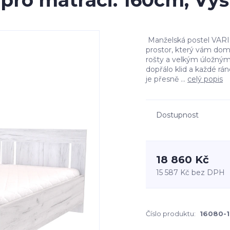
 pro matraci: 160cm, Vý
Manželská postel VARIO
prostor, který vám dom
rošty a velkým úložným
dopřálo klid a každé rá
je přesně ...
celý popis
Dostupnost
18 860 Kč
15 587 Kč
bez DPH
Číslo produktu:
16080-1