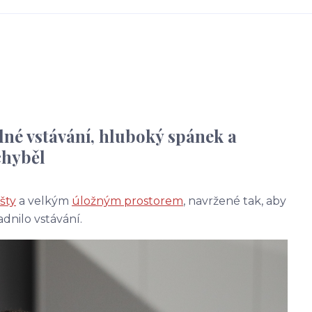
né vstávání, hluboký spánek a
chyběl
šty
a velkým
úložným prostorem
, navržené tak, aby
dnilo vstávání.