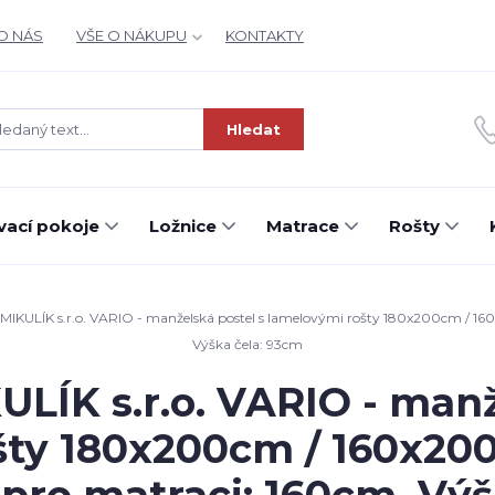
O NÁS
VŠE O NÁKUPU
KONTAKTY
Hledat
ací pokoje
Ložnice
Matrace
Rošty
KULÍK s.r.o. VARIO - manželská postel s lamelovými rošty 180x200cm / 160
Výška čela: 93cm
ÍK s.r.o. VARIO - manž
šty 180x200cm / 160x20