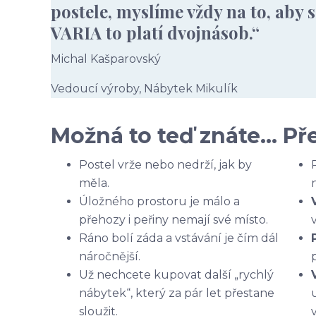
postele, myslíme vždy na to, aby 
VARIA to platí dvojnásob.“
Michal Kašparovský
Vedoucí výroby, Nábytek Mikulík
Možná to teď znáte…
Př
Postel vrže nebo nedrží, jak by
měla.
Úložného prostoru je málo a
přehozy i peřiny nemají své místo.
Ráno bolí záda a vstávání je čím dál
náročnější.
Už nechcete kupovat další „rychlý
nábytek“, který za pár let přestane
sloužit.