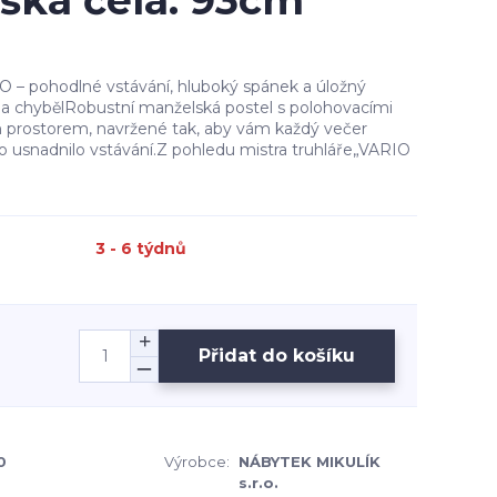
ýška čela: 93cm
 – pohodlné vstávání, hluboký spánek a úložný
a chybělRobustní manželská postel s polohovacími
 prostorem, navržené tak, aby vám každý večer
no usnadnilo vstávání.Z pohledu mistra truhláře„VARIO
3 - 6 týdnů
Přidat do košíku
0
Výrobce:
NÁBYTEK MIKULÍK
s.r.o.