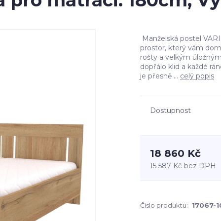
 pro matraci: 180cm, V
Manželská postel VARIO
prostor, který vám dom
rošty a velkým úložným
dopřálo klid a každé rá
je přesně ...
celý popis
Dostupnost
18 860 Kč
15 587 Kč
bez DPH
Číslo produktu:
17067-1