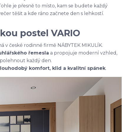
Tohle je přesně to místo, kam se budete každý
večer těšit a kde ráno začnete den s lehkostí.
kou postel VARIO
á v české rodinné firmě NÁBYTEK MIKULÍK.
ruhlářského řemesla
a propojuje moderní vzhled,
 spolehnout každý den.
louhodobý komfort, klid a kvalitní spánek
.