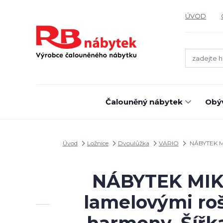
ÚVOD
Čalouněný nábytek
Obýv
Úvod
Ložnice
Dvoulůžka
VARIO
NÁBYTEK MIK
NÁBYTEK MIKUL
lamelovými ro