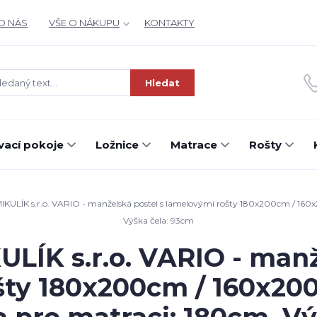
O NÁS
VŠE O NÁKUPU
KONTAKTY
Hledat
ací pokoje
Ložnice
Matrace
Rošty
ULÍK s.r.o. VARIO - manželská postel s lamelovými rošty 180x200cm / 160
Výška čela: 93cm
ÍK s.r.o. VARIO - manž
šty 180x200cm / 160x20