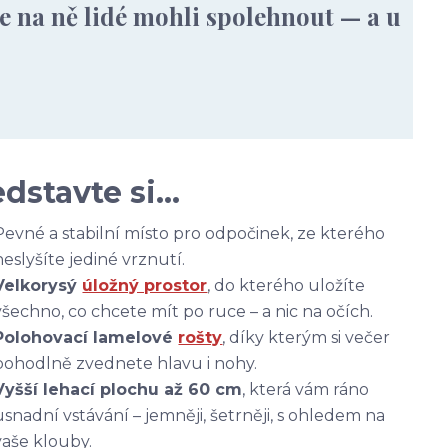
se na ně lidé mohli spolehnout — a u
edstavte si…
Pevné a stabilní místo pro odpočinek, ze kterého
neslyšíte jediné vrznutí.
Velkorysý
úložný prostor
, do kterého uložíte
všechno, co chcete mít po ruce – a nic na očích.
Polohovací lamelové
rošty
, díky kterým si večer
pohodlně zvednete hlavu i nohy.
Vyšší lehací plochu až 60 cm
, která vám ráno
usnadní vstávání – jemněji, šetrněji, s ohledem na
vaše klouby.