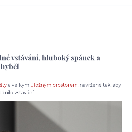
né vstávání, hluboký spánek a
chyběl
šty
a velkým
úložným prostorem
, navržené tak, aby
dnilo vstávání.