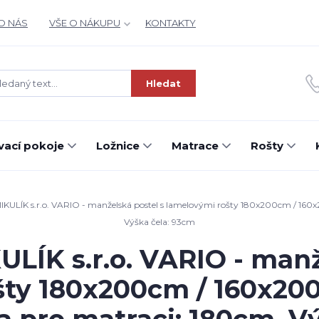
O NÁS
VŠE O NÁKUPU
KONTAKTY
Hledat
ací pokoje
Ložnice
Matrace
Rošty
ULÍK s.r.o. VARIO - manželská postel s lamelovými rošty 180x200cm / 160x
Výška čela: 93cm
ÍK s.r.o. VARIO - manž
šty 180x200cm / 160x20