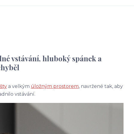
né vstávání, hluboký spánek a
chyběl
šty
a velkým
úložným prostorem
, navržené tak, aby
dnilo vstávání.