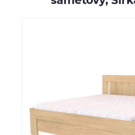
sametový, Šířk