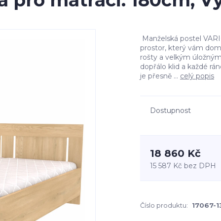
a pro matraci: 180cm, V
Manželská postel VARIO
prostor, který vám dom
rošty a velkým úložným
dopřálo klid a každé rá
je přesně ...
celý popis
Dostupnost
18 860 Kč
15 587 Kč
bez DPH
Číslo produktu:
17067-1