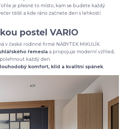
Tohle je přesně to místo, kam se budete každý
večer těšit a kde ráno začnete den s lehkostí.
kou postel VARIO
á v české rodinné firmě NÁBYTEK MIKULÍK.
ruhlářského řemesla
a propojuje moderní vzhled,
 spolehnout každý den.
louhodobý komfort, klid a kvalitní spánek
.