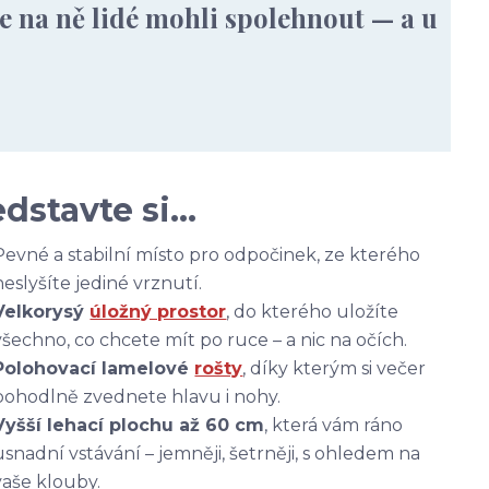
se na ně lidé mohli spolehnout — a u
edstavte si…
Pevné a stabilní místo pro odpočinek, ze kterého
neslyšíte jediné vrznutí.
Velkorysý
úložný prostor
, do kterého uložíte
všechno, co chcete mít po ruce – a nic na očích.
Polohovací lamelové
rošty
, díky kterým si večer
pohodlně zvednete hlavu i nohy.
Vyšší lehací plochu až 60 cm
, která vám ráno
usnadní vstávání – jemněji, šetrněji, s ohledem na
vaše klouby.