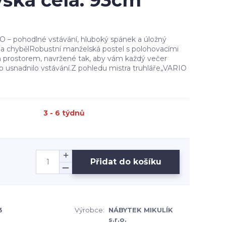
ýška čela: 93cm
 – pohodlné vstávání, hluboký spánek a úložný
a chybělRobustní manželská postel s polohovacími
 prostorem, navržené tak, aby vám každý večer
no usnadnilo vstávání.Z pohledu mistra truhláře„VARIO
3 - 6 týdnů
Přidat do košíku
3
Výrobce:
NÁBYTEK MIKULÍK
s.r.o.