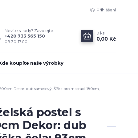
Přihlášení
Nevíte si rady? Zavolejte.
0
ks
+420 733 565 150
0,00 Kč
08.30-17.00
Kde koupíte naše výrobky
200cm Dekor: dub sametový, Šířka pro matraci: 180cm,
elská postel s
0cm Dekor: dub