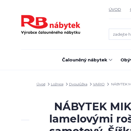
ÚVOD
Čalouněný nábytek
Obýv
Úvod
Ložnice
Dvoulůžka
VARIO
NÁBYTEK MIK
NÁBYTEK MIKUL
lamelovými ro