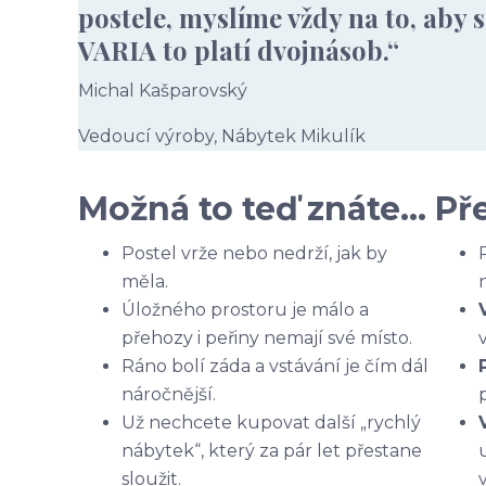
postele, myslíme vždy na to, aby 
VARIA to platí dvojnásob.“
Michal Kašparovský
Vedoucí výroby, Nábytek Mikulík
Možná to teď znáte…
Př
Postel vrže nebo nedrží, jak by
měla.
Úložného prostoru je málo a
přehozy i peřiny nemají své místo.
Ráno bolí záda a vstávání je čím dál
náročnější.
Už nechcete kupovat další „rychlý
nábytek“, který za pár let přestane
sloužit.