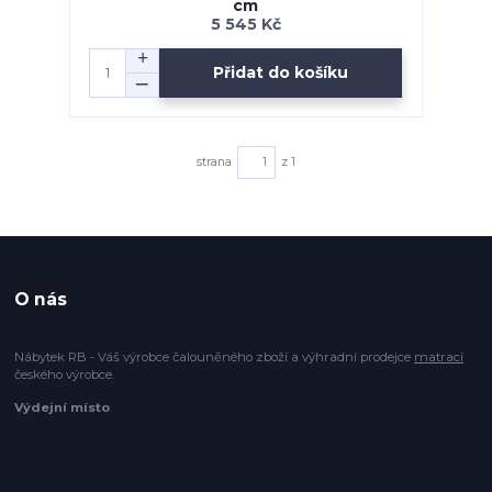
cm
5 545 Kč
Přidat do košíku
strana
z 1
O nás
Nábytek RB - Váš výrobce čalouněného zboží a výhradní prodejce
matrací
českého výrobce.
Výdejní místo