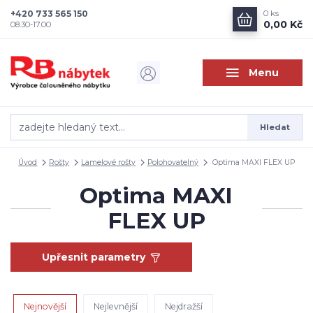
+420 733 565 150
0
ks
0,00 Kč
08.30-17.00
Menu
Hledat
Úvod
Rošty
Lamelové rošty
Polohovatelný
Optima MAXI FLEX UP
Optima MAXI
FLEX UP
Upřesnit parametry
Nejnovější
Nejlevnější
Nejdražší