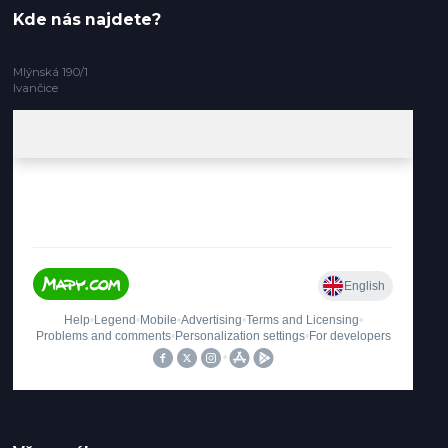
Kde nás najdete?
Mlýnská 190/1
Ivančice