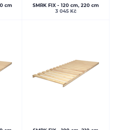
00 cm
SMRK FIX - 120 cm, 220 cm
3 045 Kč