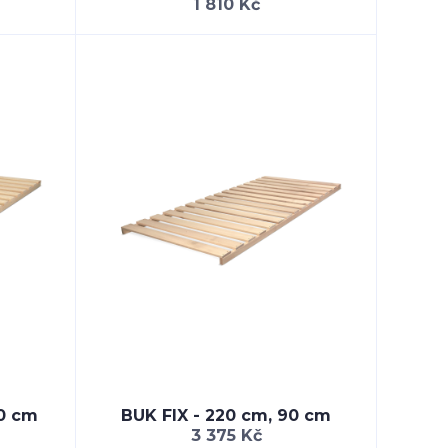
1 810 Kč
00 cm
BUK FIX - 220 cm, 90 cm
3 375 Kč