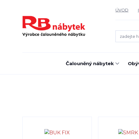
ÚVOD
Čalouněný nábytek
Obýv