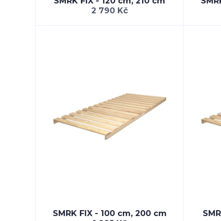
SMRK FIX - 120 cm, 210 cm
SMRK
2 790 Kč
SMRK FIX - 100 cm, 200 cm
SMRK