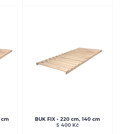
0 cm
BUK FIX - 220 cm, 140 cm
5 400 Kč