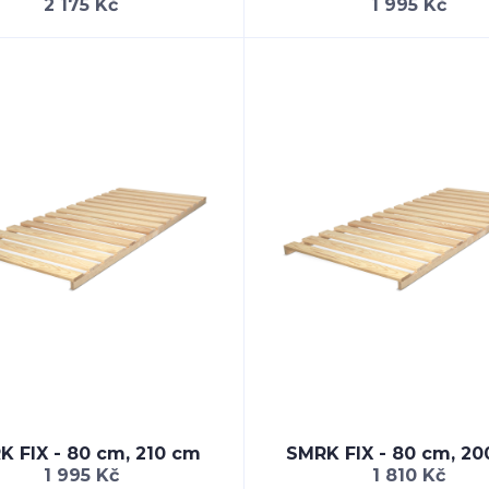
2 175 Kč
1 995 Kč
K FIX - 80 cm, 210 cm
SMRK FIX - 80 cm, 2
1 995 Kč
1 810 Kč