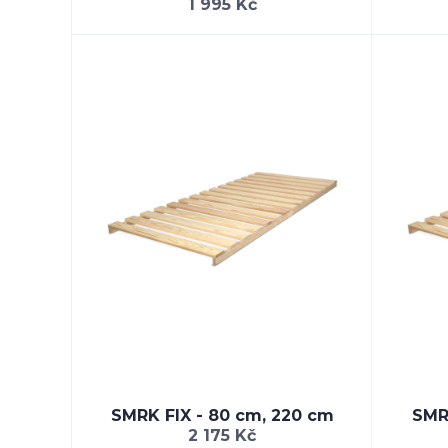
1 995 Kč
SMRK FIX - 80 cm, 220 cm
SMR
2 175 Kč