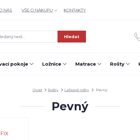
O NÁS
VŠE O NÁKUPU
KONTAKTY
Hledat
ací pokoje
Ložnice
Matrace
Rošty
Úvod
Rošty
Laťkové rošty
Pevný
Pevný