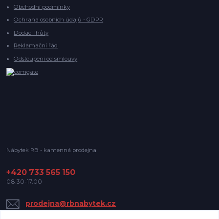
Obchodní podmínky
Ochrana osobních údajů - GDPR
Dodací lhůty
Reklamační řád
Odstoupení od smlouvy
Nábytek RB - kamenná prodejna
+420 733 565 150
08.30-17.00
prodejna@rbnabytek.cz