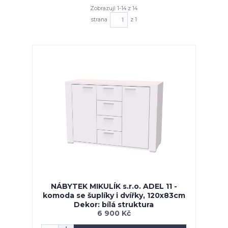
Zobrazuji 1-14 z 14
strana
z 1
NÁBYTEK MIKULÍK s.r.o. ADEL 11 -
komoda se šuplíky i dvířky, 120x83cm
Dekor: bílá struktura
6 900 Kč