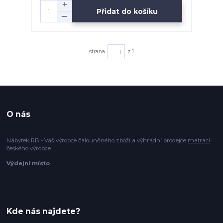
Přidat do košíku
strana
z 1
O nás
Nábytek RB - Váš výrobce čalouněného zboží a výhradní prodejce
matrací
českého výrobce.
Výdejní místo
Kde nás najdete?