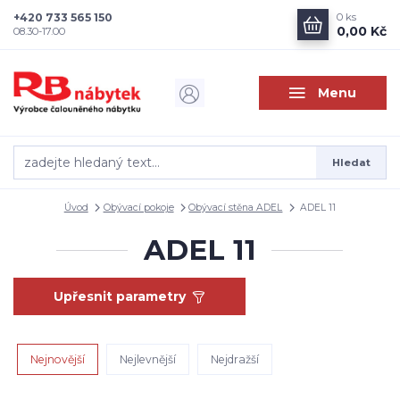
+420 733 565 150
0
ks
0,00 Kč
08.30-17.00
Menu
Hledat
Úvod
Obývací pokoje
Obývací stěna ADEL
ADEL 11
ADEL 11
Upřesnit parametry
Nejnovější
Nejlevnější
Nejdražší