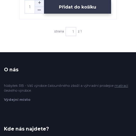
Přidat do košíku
strana
z 1
O nás
Nábytek RB - Váš výrobce čalouněného zboží a výhradní prodejce
matrací
českého výrobce.
Výdejní místo
Kde nás najdete?