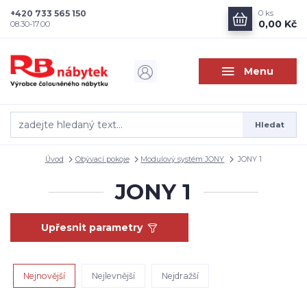
+420 733 565 150
0
ks
0,00 Kč
08.30-17.00
Menu
Hledat
Úvod
Obývací pokoje
Modulový systém JONY
JONY 1
JONY 1
Upřesnit parametry
Nejnovější
Nejlevnější
Nejdražší