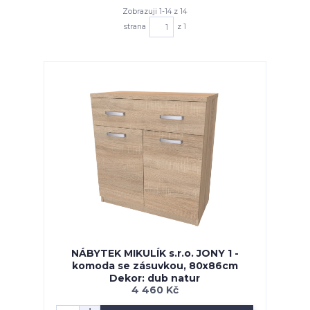
Zobrazuji 1-14 z 14
strana
z 1
NÁBYTEK MIKULÍK s.r.o. JONY 1 -
komoda se zásuvkou, 80x86cm
Dekor: dub natur
4 460 Kč