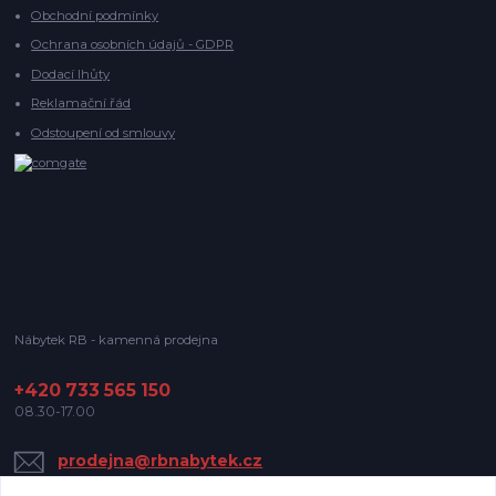
Obchodní podmínky
Ochrana osobních údajů - GDPR
Dodací lhůty
Reklamační řád
Odstoupení od smlouvy
Nábytek RB - kamenná prodejna
+420 733 565 150
08.30-17.00
prodejna@rbnabytek.cz