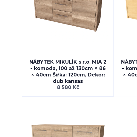
NÁBYTEK MIKULÍK s.r.o. MIA 2
NÁBYT
- komoda, 100 až 130cm × 86
- kom
× 40cm Šířka: 120cm, Dekor:
× 40c
dub kansas
8 580 Kč