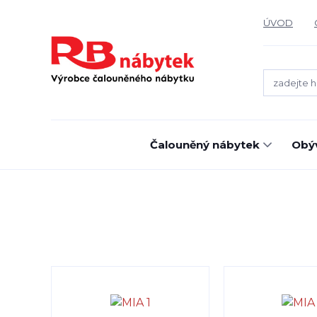
ÚVOD
Čalouněný nábytek
Obýv