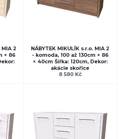
 MIA 2
NÁBYTEK MIKULÍK s.r.o. MIA 2
m × 86
- komoda, 100 až 130cm × 86
Dekor:
× 40cm Šířka: 120cm, Dekor:
akácie skořice
8 580 Kč