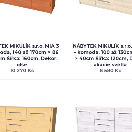
EK MIKULÍK s.r.o. MIA 3
NÁBYTEK MIKULÍK s.r.o.
oda, 140 až 170cm × 86
- komoda, 100 až 130c
m Šířka: 160cm, Dekor:
× 40cm Šířka: 120cm, 
olše
akácie světlá
10 270 Kč
8 580 Kč