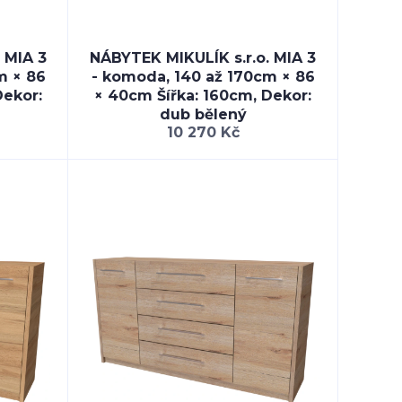
 MIA 3
NÁBYTEK MIKULÍK s.r.o. MIA 3
m × 86
- komoda, 140 až 170cm × 86
Dekor:
× 40cm Šířka: 160cm, Dekor:
dub bělený
10 270 Kč