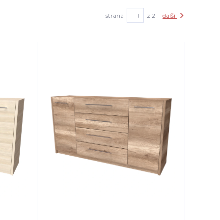
strana
z 2
další