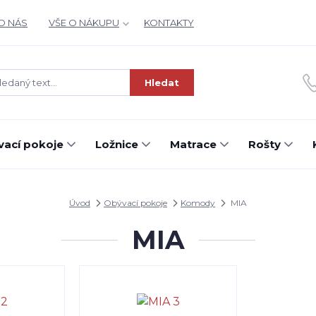
O NÁS
VŠE O NÁKUPU
KONTAKTY
Hledat
ací pokoje
Ložnice
Matrace
Rošty
Úvod
Obývací pokoje
Komody
MIA
MIA