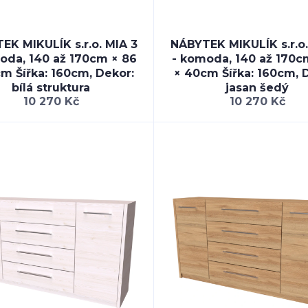
EK MIKULÍK s.r.o. MIA 3
NÁBYTEK MIKULÍK s.r.o.
oda, 140 až 170cm × 86
- komoda, 140 až 170c
m Šířka: 160cm, Dekor:
× 40cm Šířka: 160cm, 
bílá struktura
jasan šedý
10 270 Kč
10 270 Kč