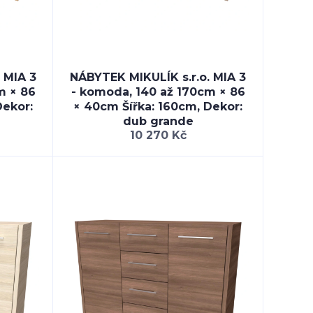
 MIA 3
NÁBYTEK MIKULÍK s.r.o. MIA 3
m × 86
- komoda, 140 až 170cm × 86
Dekor:
× 40cm Šířka: 160cm, Dekor:
dub grande
10 270 Kč