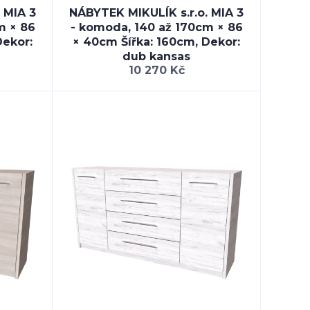
 MIA 3
NÁBYTEK MIKULÍK s.r.o. MIA 3
m × 86
- komoda, 140 až 170cm × 86
Dekor:
× 40cm Šířka: 160cm, Dekor:
dub kansas
10 270 Kč