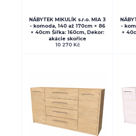
NÁBYTEK MIKULÍK s.r.o. MIA 3
NÁBYT
- komoda, 140 až 170cm × 86
- kom
× 40cm Šířka: 160cm, Dekor:
× 40c
akácie skořice
10 270 Kč