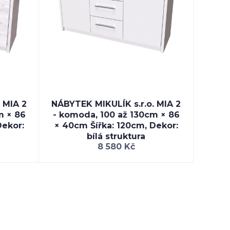
 MIA 2
NÁBYTEK MIKULÍK s.r.o. MIA 2
m × 86
- komoda, 100 až 130cm × 86
Dekor:
× 40cm Šířka: 120cm, Dekor:
bílá struktura
8 580 Kč