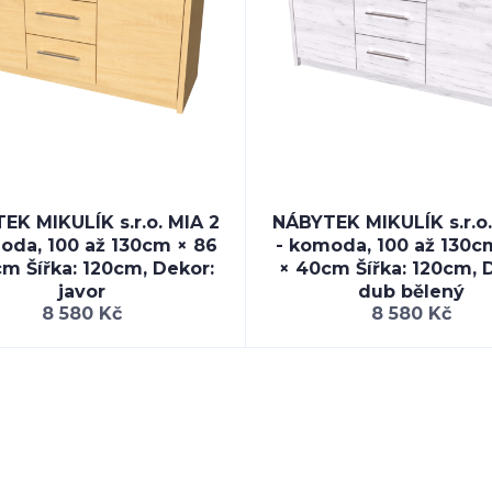
EK MIKULÍK s.r.o. MIA 2
NÁBYTEK MIKULÍK s.r.o.
oda, 100 až 130cm × 86
- komoda, 100 až 130c
m Šířka: 120cm, Dekor:
× 40cm Šířka: 120cm, 
javor
dub bělený
8 580 Kč
8 580 Kč