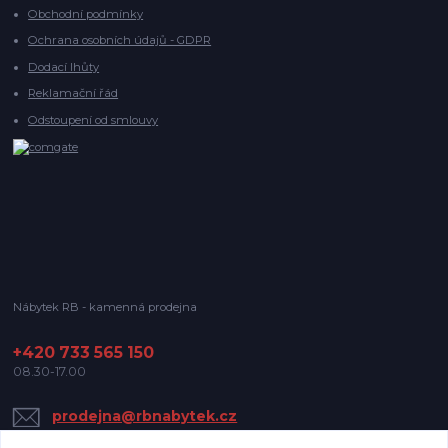
Obchodní podmínky
Ochrana osobních údajů - GDPR
Dodací lhůty
Reklamační řád
Odstoupení od smlouvy
Nábytek RB - kamenná prodejna
+420 733 565 150
08.30-17.00
prodejna@rbnabytek.cz