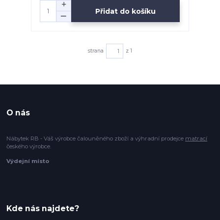
Přidat do košíku
strana
z 1
O nás
Nábytek RB - Váš výrobce čalouněného zboží a výhradní prodejce
matrací
českého výrobce.
Výdejní místo
Kde nás najdete?