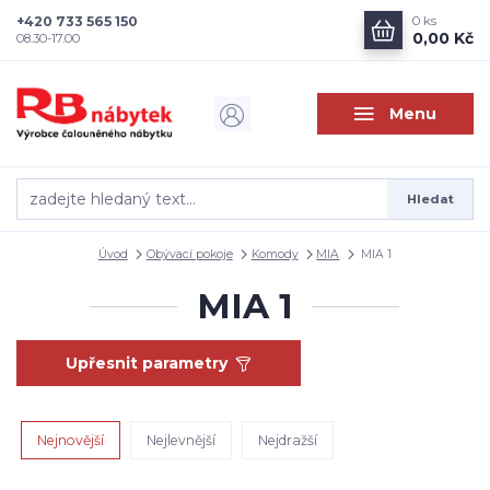
+420 733 565 150
0
ks
0,00 Kč
08.30-17.00
Menu
Hledat
Úvod
Obývací pokoje
Komody
MIA
MIA 1
MIA 1
Upřesnit parametry
Nejnovější
Nejlevnější
Nejdražší