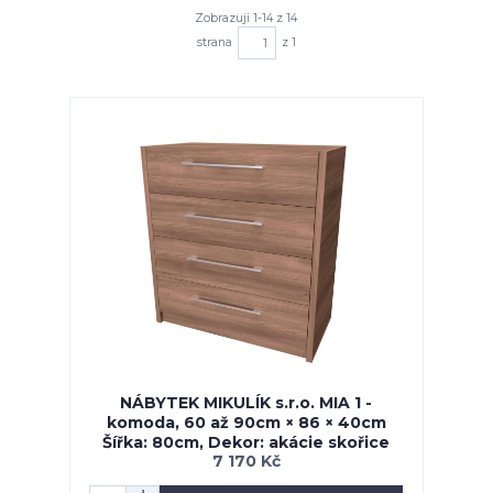
Zobrazuji 1-14 z 14
strana
z 1
NÁBYTEK MIKULÍK s.r.o. MIA 1 -
komoda, 60 až 90cm × 86 × 40cm
Šířka: 80cm, Dekor: akácie skořice
7 170 Kč