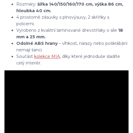
Rozměry:
šířka 140/150/160/170 cm, výška 86 cm,
hloubka 40 cm.
4 prostorné zásuvky s plnovýsuvy, 2 skříňky s
policemi.
Vyrobeno z kvalitní laminované dřevotřísky o síle
18
mm a 25 mm.
Odolné ABS hrany
– vlhkost, nárazy nebo poškrábání
nemají šanci.
Součást
kolekce MIA
, díky které jednoduše sladíte
celý interiér.