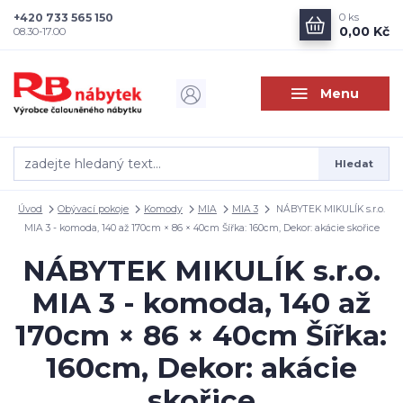
+420 733 565 150
0
ks
0,00 Kč
08.30-17.00
Menu
Hledat
Úvod
Obývací pokoje
Komody
MIA
MIA 3
NÁBYTEK MIKULÍK s.r.o.
MIA 3 - komoda, 140 až 170cm × 86 × 40cm Šířka: 160cm, Dekor: akácie skořice
NÁBYTEK MIKULÍK s.r.o.
MIA 3 - komoda, 140 až
170cm × 86 × 40cm Šířka:
160cm, Dekor: akácie
skořice