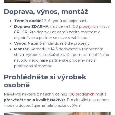
Doprava, výnos, montáž
Termín dodání
: 3–6 týdnů od objednání.
Doprava ZDARMA
: na více než
100 prodejních
míst v
ČR i SR. Pro dopravu až domů zvolte možnost v
objednávce a partner se ozve s nabídkou.
Výnos
: Nacenění individuálně dle prodejny.
Montáž
: Komodu MIA 3
dodáváme v rozloženém
stavu. Výrobek si dokážete složit pomocí montážního
návodu, nebo naše partnerské prodejny nabízí
profesionální montáž.
Prohlédněte si výrobek
osobně
Navštivte některé z našich více než
100 prodejních míst
a
přesvědčte se o kvalitě NAŽIVO
. Pro aktuální dostupnost
modelu doporučujeme telefonické ověření.