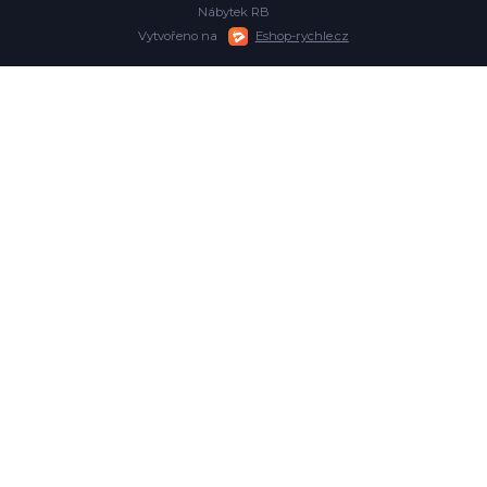
Nábytek RB
Vytvořeno na
Eshop-rychle.cz