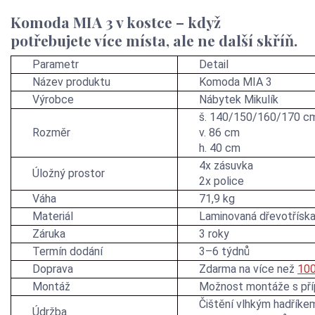
Komoda MIA 3 v kostce – když
potřebujete více místa, ale ne další skříň.
Parametr
Detail
Název produktu
Komoda MIA 3
Výrobce
Nábytek Mikulík
š. 140/150/160/170 c
Rozměr
v. 86 cm
h. 40 cm
4x zásuvka
Úložný prostor
2x police
Váha
71,9 kg
Materiál
Laminovaná dřevotřísk
Záruka
3 roky
Termín dodání
3–6 týdnů
Doprava
Zdarma na více než
100
Montáž
Možnost montáže s př
Čištění vlhkým hadříke
Údržba