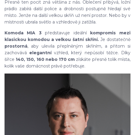
Přesně ten pocit zná většina z nás. Oblečení přibývá, ložní
prádlo zabírá další police a drobnosti postupně hledají své
místo. Jenže na další velkou skříň už není prostor. Nebo by v
místnosti ubrala světlo a vzhledově ji zatížila.
Komoda MIA 3
představuje ideální
kompromis mezi
klasickou komodou a velkou šatní skříní.
Je dostatečně
prostorná
, aby ulevila přeplněným skříním, a přitom si
zachovává
elegantní
vzhled, který nepůsobí těžce. Díky
šířce
140, 150, 160 nebo 170 cm
získáte přesně tolik místa,
kolik vaše domácnost právě potřebuje.