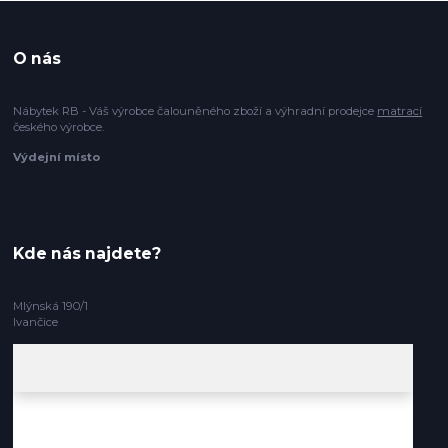
O nás
Nábytek RB - Váš výrobce čalouněného zboží a výhradní prodejce
matrací
českého výrobce.
Výdejní místo
Kde nás najdete?
Mlýnská 190/1
Ivančice