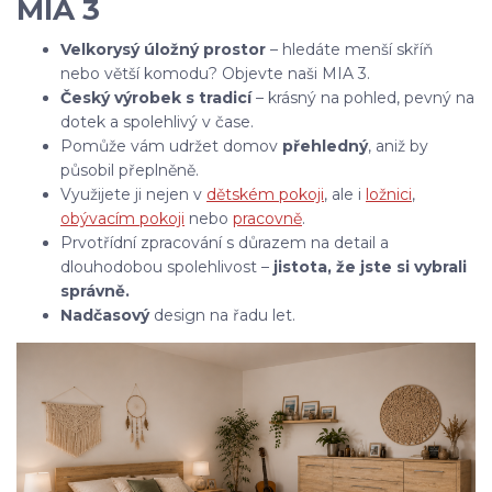
MIA 3
Velkorysý úložný prostor
– hledáte menší skříň
nebo větší komodu? Objevte naši MIA 3.
Český výrobek s tradicí
– krásný na pohled, pevný na
dotek a spolehlivý v čase.
Pomůže vám udržet domov
přehledný
, aniž by
působil přeplněně.
Využijete ji nejen v
dětském pokoji
, ale i
ložnici
,
obývacím pokoji
nebo
pracovně
.
Prvotřídní zpracování s důrazem na detail a
dlouhodobou spolehlivost –
jistota, že jste si vybrali
správně.
Nadčasový
design na řadu let.