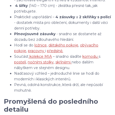
4 šířky
(140 – 170 cm) - zkrátka přesně tak, jak
potřebujete.
Praktické uspořádání –
4 zásuvky
a
2 skříňky s policí
- dostatek místa pro oblečení, dokumenty i další věci
denní potřeby.
Plnovýsuvné zásuvky
- snadno se dostanete až
dozadu bez zdlouhavého hledání.
Hodí se do
ložnice
,
dětského pokoje
,
obývacího
pokoje
,
pracovny
i
předsíně.
Součást
kolekce MIA
– snadno sladíte
komodu
s
postelí
,
nočními stolky
,
skříněmi
nebo dalším
nábytkem ve stejném designu.
Nadčasový vzhled – jednoduché linie se hodí do
moderních i klasických interiérů.
Pevná, odolná konstrukce, která drží, ale nepůsobí
mohutně.
Promyšlená do posledního
detailu