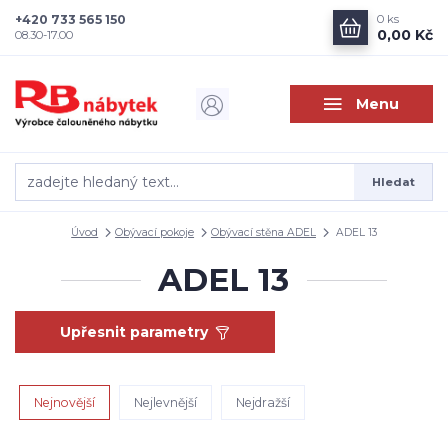
+420 733 565 150
0
ks
0,00 Kč
08.30-17.00
Menu
Hledat
Úvod
Obývací pokoje
Obývací stěna ADEL
ADEL 13
ADEL 13
Upřesnit parametry
Nejnovější
Nejlevnější
Nejdražší