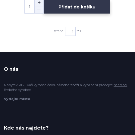
Přidat do košíku
strana
z 1
O nás
Nábytek RB - Váš výrobce čalouněného zboží a výhradní prodejce
matrací
českého výrobce.
Výdejní místo
Kde nás najdete?