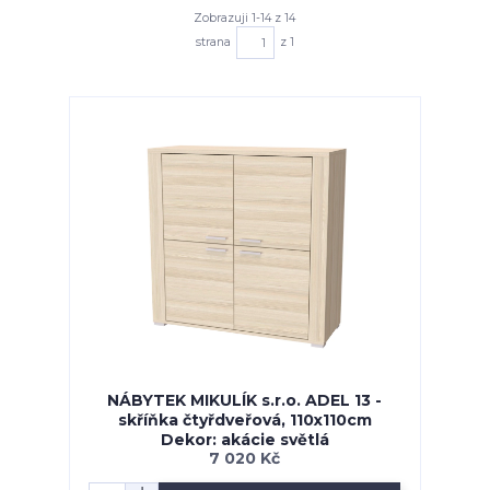
Zobrazuji 1-14 z 14
strana
z 1
NÁBYTEK MIKULÍK s.r.o. ADEL 13 -
skříňka čtyřdveřová, 110x110cm
Dekor: akácie světlá
7 020 Kč