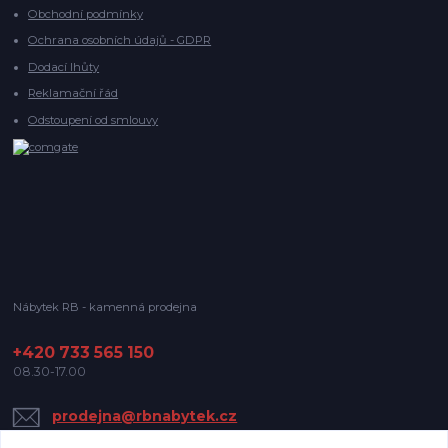
Obchodní podmínky
Ochrana osobních údajů - GDPR
Dodací lhůty
Reklamační řád
Odstoupení od smlouvy
Nábytek RB - kamenná prodejna
+420 733 565 150
08.30-17.00
prodejna@rbnabytek.cz