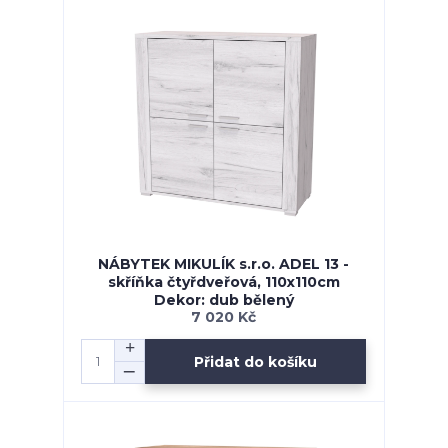
NÁBYTEK MIKULÍK s.r.o. ADEL 13 -
skříňka čtyřdveřová, 110x110cm
Dekor: dub bělený
7 020 Kč
Přidat do košíku