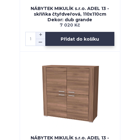
NÁBYTEK MIKULÍK s.r.o. ADEL 13 -
skříňka čtyřdveřová, 110x110cm
Dekor: dub grande
7 020 Kč
Přidat do košíku
NÁBYTEK MIKULÍK s.r.o. ADEL 13 -