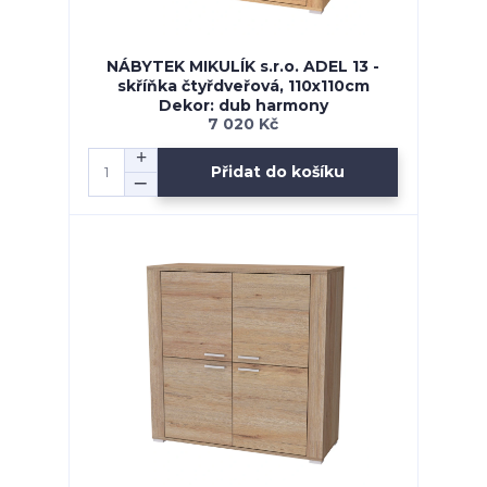
NÁBYTEK MIKULÍK s.r.o. ADEL 13 -
skříňka čtyřdveřová, 110x110cm
Dekor: dub harmony
7 020 Kč
Přidat do košíku