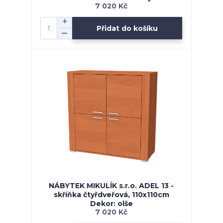
7 020 Kč
Přidat do košíku
NÁBYTEK MIKULÍK s.r.o. ADEL 13 -
skříňka čtyřdveřová, 110x110cm
Dekor: olše
7 020 Kč