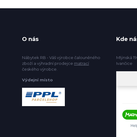
O nás
Kde ná
Nábytek RB - Váš výrobce čalouněného
Mlýnská 19
zboží a výhradní prodejce
matrací
Ivančice
českého výrobce.
Výdejní místo