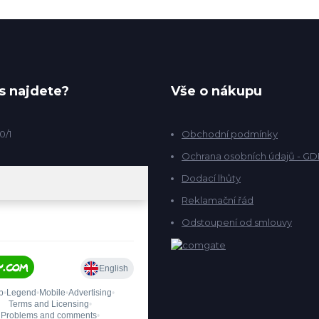
s najdete?
Vše o nákupu
0/1
Obchodní podmínky
Ochrana osobních údajů - G
Dodací lhůty
Reklamační řád
Odstoupení od smlouvy