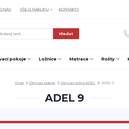
O NÁS
VŠE O NÁKUPU
KONTAKTY
Hledat
ací pokoje
Ložnice
Matrace
Rošty
Úvod
Obývací pokoje
Obývací stěna ADEL
ADEL 9
ADEL 9