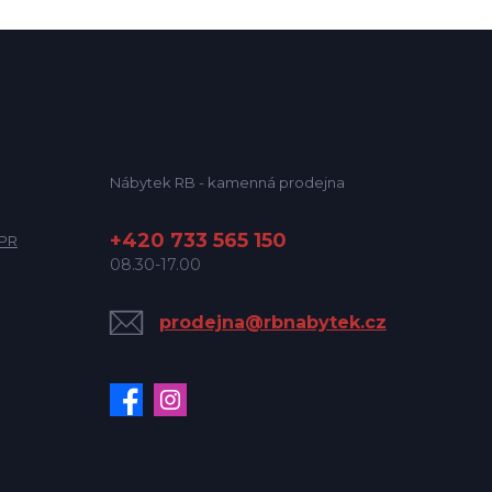
Nábytek RB - kamenná prodejna
+420 733 565 150
DPR
08.30-17.00
prodejna@rbnabytek.cz