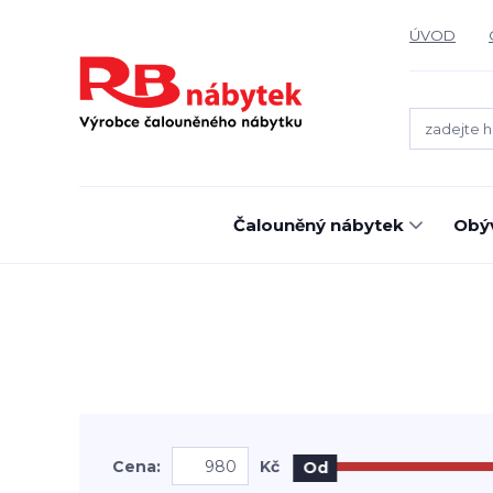
ÚVOD
Čalouněný nábytek
Obýv
Cena:
Kč
Od