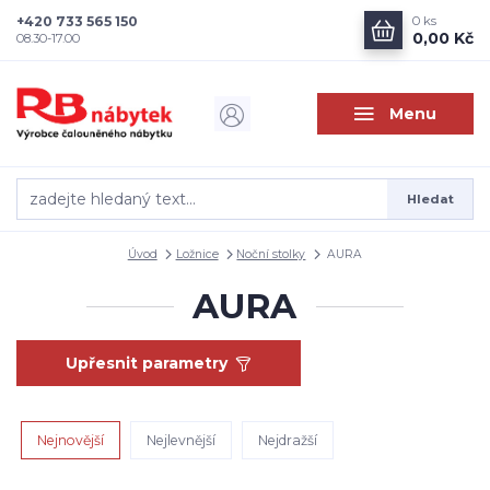
+420 733 565 150
0
ks
0,00 Kč
08.30-17.00
Menu
Hledat
Úvod
Ložnice
Noční stolky
AURA
AURA
Upřesnit parametry
Nejnovější
Nejlevnější
Nejdražší