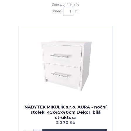
Zobrazuji 1-14 z 14
strana
z 1
NÁBYTEK MIKULÍK s.r.o. AURA - noční
stolek, 45x45x40cm Dekor: bílá
struktura
2 370 Kč