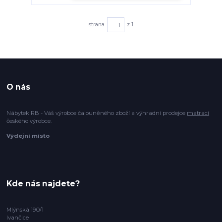
strana
z 1
O nás
Nábytek RB - Váš výrobce čalouněného zboží a výhradní prodejce
matrací
českého výrobce.
Výdejní místo
Kde nás najdete?
Mlýnská 190/1
Ivančice