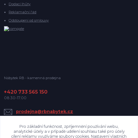
Dodací lhůty
Reklamační řád
Odstoupení od smlouvy
Nábytek RB - kamenná prodejna
+420 733 565 150
08.30-17.00
prodejna@rbnabytek.cz
Pro základní funkčnost, zpříjemnění používání webu,
analytické účely a v případě udělení souhlasu také pro účely
cílení reklamy využíváme soubory cookies. Nastavení vlastních