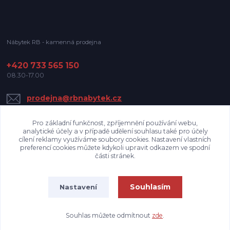
Nábytek RB - kamenná prodejna
+420 733 565 150
08.30-17.00
prodejna@rbnabytek.cz
Pro základní funkčnost, zpříjemnění používání webu,
analytické účely a v případě udělení souhlasu také pro účely
cílení reklamy využíváme soubory cookies. Nastavení vlastních
preferencí cookies můžete kdykoli upravit odkazem ve spodní
části stránek.
Upravit sběr cookies.
Souhlasím
Nastavení
Nábytek RB
Souhlas můžete odmítnout
zde
.
Vytvořeno na
Eshop-rychle.cz