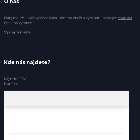
O nás
Nábytek RB - Váš výrobce čalouněného zboží a výhradní prodejce
matrací
českého výrobce.
Výdejní místo
Kde nás najdete?
Mlýnská 190/1
Ivančice