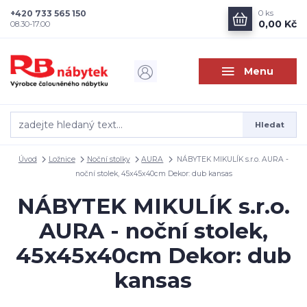
+420 733 565 150
0
ks
0,00 Kč
08.30-17.00
Menu
Hledat
Úvod
Ložnice
Noční stolky
AURA
NÁBYTEK MIKULÍK s.r.o. AURA -
noční stolek, 45x45x40cm Dekor: dub kansas
NÁBYTEK MIKULÍK s.r.o.
AURA - noční stolek,
45x45x40cm Dekor: dub
kansas