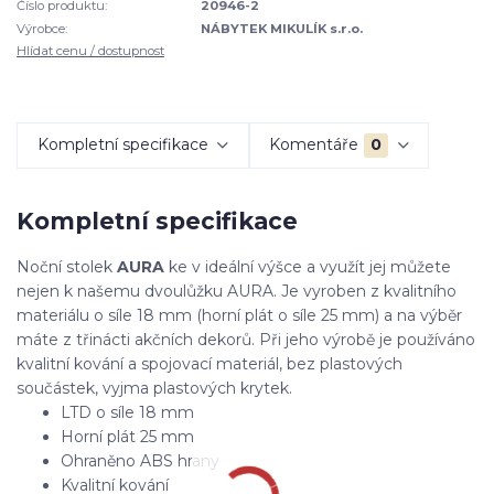
Číslo produktu:
20946-2
Výrobce:
NÁBYTEK MIKULÍK s.r.o.
Hlídat cenu / dostupnost
Kompletní specifikace
Komentáře
0
Kompletní specifikace
Noční stolek
AURA
ke v ideální výšce a využít jej můžete
nejen k našemu dvoulůžku AURA. Je vyroben z kvalitního
materiálu o síle 18 mm (horní plát o síle 25 mm) a na výběr
máte z třinácti akčních dekorů. Při jeho výrobě je používáno
kvalitní kování a spojovací materiál, bez plastových
součástek, vyjma plastových krytek.
LTD o síle 18 mm
Horní plát 25 mm
Ohraněno ABS hrany
Kvalitní kování