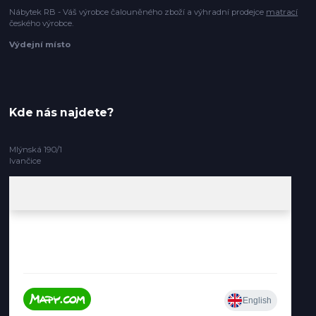
Nábytek RB - Váš výrobce čalouněného zboží a výhradní prodejce
matrací
českého výrobce.
Výdejní místo
Kde nás najdete?
Mlýnská 190/1
Ivančice