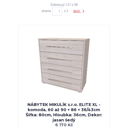
Zobrazuji 1-21 z 28
strana
z 2
další
NÁBYTEK MIKULÍK s.r.o. ELITE XL -
komoda, 60 až 90 × 86 × 36/43cm
Šířka: 80cm, Hloubka: 36cm, Dekor:
jasan šedý
6 170 Kč