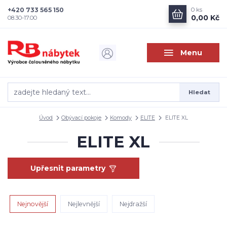
+420 733 565 150
0
ks
0,00 Kč
08.30-17.00
Menu
Hledat
Úvod
Obývací pokoje
Komody
ELITE
ELITE XL
ELITE XL
Upřesnit parametry
Nejnovější
Nejlevnější
Nejdražší