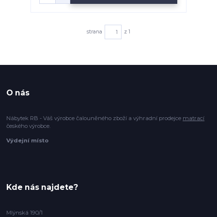
strana
z 1
O nás
Nábytek RB - Váš výrobce čalouněného zboží a výhradní prodejce
matrací
českého výrobce.
Výdejní místo
Kde nás najdete?
Mlýnská 190/1