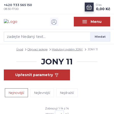
+420 733 565 150
0
ks
0,00 Kč
08.30-17.00
Menu
Hledat
Úvod
Obývací pokoje
Modulový systém JONY
JONY 11
JONY 11
Upřesnit parametry
Nejnovější
Nejlevnější
Nejdražší
Zobrazuji 1-14 z 14