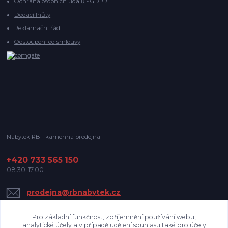
Ochrana osobních údajů - GDPR
Dodací lhůty
Reklamační řád
Odstoupení od smlouvy
Nábytek RB - kamenná prodejna
+420 733 565 150
08.30-17.00
prodejna@rbnabytek.cz
Pro základní funkčnost, zpříjemnění používání webu,
analytické účely a v případě udělení souhlasu také pro účely