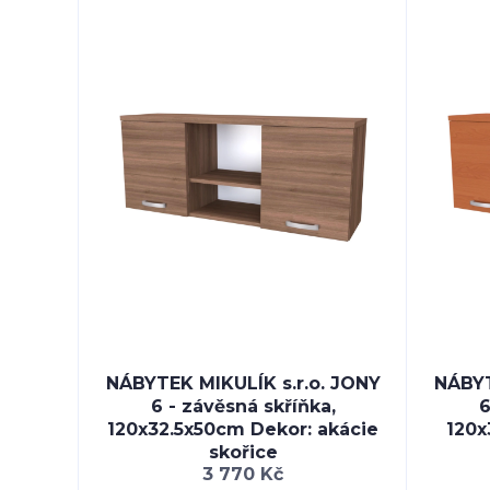
NÁBYTEK MIKULÍK s.r.o. JONY
NÁBYT
6 - závěsná skříňka,
6
120x32.5x50cm Dekor: akácie
120x
skořice
3 770 Kč