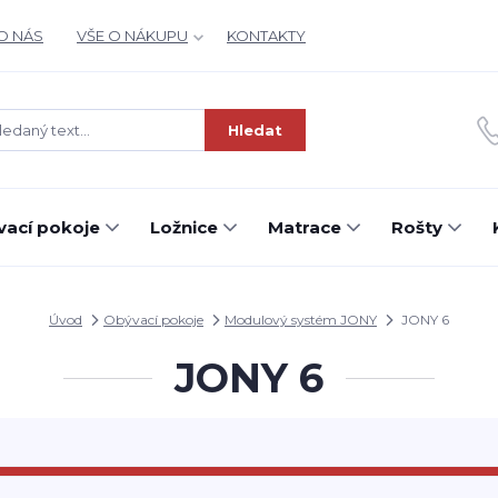
O NÁS
VŠE O NÁKUPU
KONTAKTY
Hledat
ací pokoje
Ložnice
Matrace
Rošty
Úvod
Obývací pokoje
Modulový systém JONY
JONY 6
JONY 6