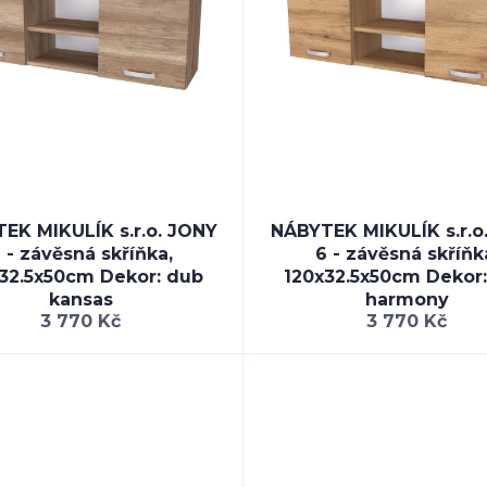
EK MIKULÍK s.r.o. JONY
NÁBYTEK MIKULÍK s.r.o
 - závěsná skříňka,
6 - závěsná skříňk
32.5x50cm Dekor: dub
120x32.5x50cm Dekor
kansas
harmony
3 770 Kč
3 770 Kč