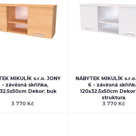
EK MIKULÍK s.r.o. JONY
NÁBYTEK MIKULÍK s.r.o
 - závěsná skříňka,
6 - závěsná skříňk
32.5x50cm Dekor: buk
120x32.5x50cm Dekor:
struktura
3 770 Kč
3 770 Kč