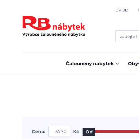
ÚVOD
Čalouněný nábytek
Obýv
Cena:
Kč
Od