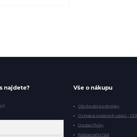
s najdete?
Vše o nákupu
0/1
Obchodní podmínky
Ochrana osobních údajů - G
Dodací lhůty
Reklamační řád