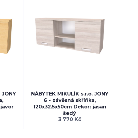
. JONY
NÁBYTEK MIKULÍK s.r.o. JONY
a,
6 - závěsná skříňka,
javor
120x32.5x50cm Dekor: jasan
šedý
3 770 Kč