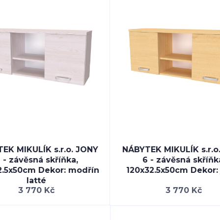
EK MIKULÍK s.r.o. JONY
NÁBYTEK MIKULÍK s.r.o
 - závěsná skříňka,
6 - závěsná skříňk
2.5x50cm Dekor: modřín
120x32.5x50cm Dekor: 
latté
3 770 Kč
3 770 Kč