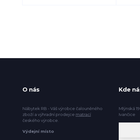
O nás
Kde ná
Nábytek RB - Váš výrobce čalouněného
Mlýnská 19
zboží a výhradní prodejce
matrací
Ivančice
českého výrobce.
Výdejní místo