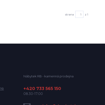
strana
z 1
Nábytek RB - kamenná prodejna
+420 733 565 150
DPR
08.30-17.00