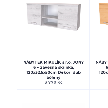
NÁBYTEK MIKULÍK s.r.o. JONY
NÁBYT
6 - závěsná skříňka,
6
120x32.5x50cm Dekor: dub
120x
bělený
3 770 Kč