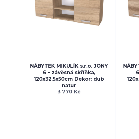
NÁBYTEK MIKULÍK s.r.o. JONY
NÁBYT
6 - závěsná skříňka,
6
120x32.5x50cm Dekor: dub
120x
natur
3 770 Kč