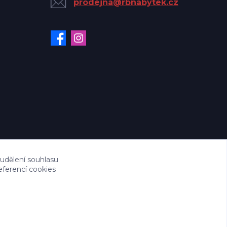
prodejna@rbnabytek.cz
 udělení souhlasu
eferencí cookies