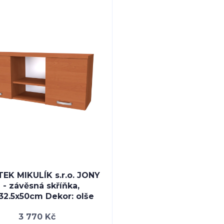
EK MIKULÍK s.r.o. JONY
 - závěsná skříňka,
32.5x50cm Dekor: olše
3 770 Kč