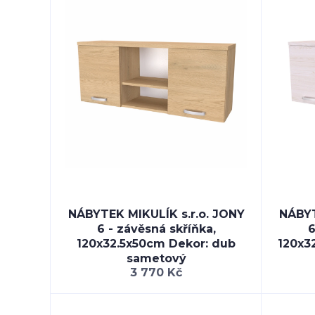
NÁBYTEK MIKULÍK s.r.o. JONY
NÁBYT
6 - závěsná skříňka,
6
120x32.5x50cm Dekor: dub
120x3
sametový
3 770 Kč