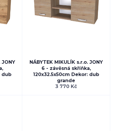
. JONY
NÁBYTEK MIKULÍK s.r.o. JONY
a,
6 - závěsná skříňka,
: dub
120x32.5x50cm Dekor: dub
grande
3 770 Kč