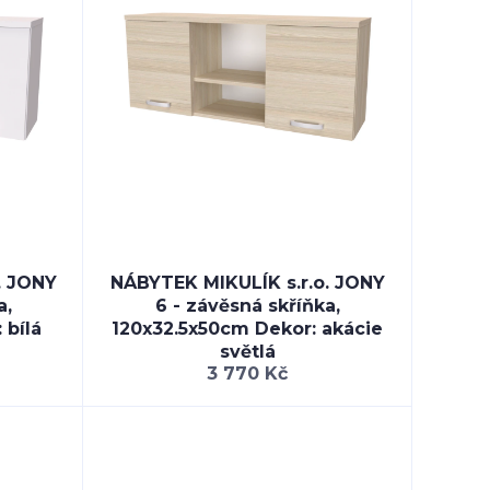
. JONY
NÁBYTEK MIKULÍK s.r.o. JONY
a,
6 - závěsná skříňka,
 bílá
120x32.5x50cm Dekor: akácie
světlá
3 770 Kč