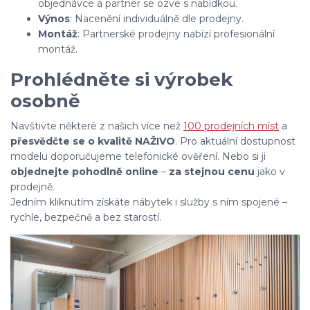
objednávce a partner se ozve s nabídkou.
Výnos
: Nacenění individuálně dle prodejny.
Montáž
: Partnerské prodejny nabízí profesionální
montáž.
Prohlédněte si výrobek
osobně
Navštivte některé z našich více než
100 prodejních míst
a
přesvědčte se o kvalitě NAŽIVO
. Pro aktuální dostupnost
modelu doporučujeme telefonické ověření. Nebo si ji
objednejte pohodlně online
–
za stejnou cenu
jako v
prodejně.
Jedním kliknutím získáte nábytek i služby s ním spojené –
rychle, bezpečně a bez starostí.