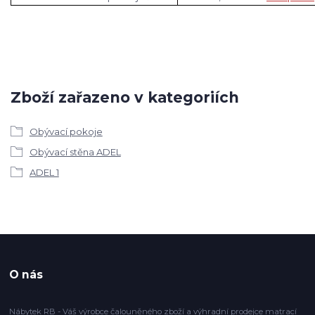
Zboží zařazeno v kategoriích
Obývací pokoje
Obývací stěna ADEL
ADEL 1
O nás
Nábytek RB - Váš výrobce čalouněného zboží a výhradní prodejce
matrací