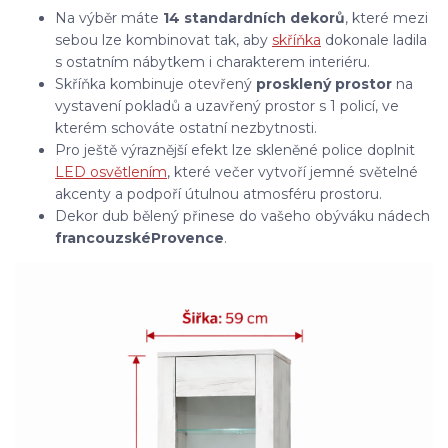
Na výběr máte
14 standardních dekorů
, které mezi
sebou lze kombinovat tak, aby
skříňka
dokonale ladila
s ostatním nábytkem i charakterem interiéru.
Skříňka kombinuje otevřený
prosklený prostor
na
vystavení pokladů a uzavřený prostor s 1 policí, ve
kterém schováte ostatní nezbytnosti.
Pro ještě výraznější efekt lze skleněné police doplnit
LED osvětlením
, které večer vytvoří jemné světelné
akcenty a podpoří útulnou atmosféru prostoru.
Dekor dub bělený přinese do vašeho obýváku nádech
francouzské
Provence
.