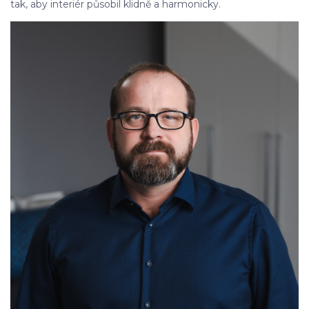
tak, aby interiér působil klidně a harmonicky.