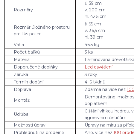
š. 59 cm
Rozměry
v. 200 cm
hl. 42,5 cm
š. 55 cm
Rozměr úložného prostoru
v. 36,5 cm
pro 1ks police
hl. 39 cm
Váha
46,5 kg
Počet balíků
3 ks
Materiál
Laminovaná dřevotřísk
Doporučené doplňky
Led osvětlení
Záruka
3 roky
Termín dodání
4–6 týdnů
Doprava
Zdarma na více než
100
Demontováno, možnos
Montáž
poplatkem
Čištění vlhkou hadrou, 
Údržba
agresivním čističům
Možnosti úprav
Úpravy na míru za přípl
Prohlédnutí na prodejně
Ano, více než
100 prode