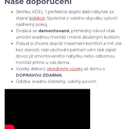
Naše doporučení
Skříňku ADEL 1 perfektně doplní další nábytek ze
stejné
kolekce
. Společně z vašeho obýváku vytvoří
nádherný pokoj.
Dodává se
demontovaná
, přehledný návod však
umožní snadnou montáž i méně zkušeným kutilům.
Pokud si chcete dopřát maximální komfort a mít vše
bez starostí, naši obchodní partneři vám rádi zajistí
dovoz již smontovaného nábytku nebo odbornou
montáž přímo u vás doma.
Vzorky dekorů:
objednejte vzorky
až domů s
DOPRAVOU ZDARMA
.
Údržba: snadno čistitelný, odolný povrch.