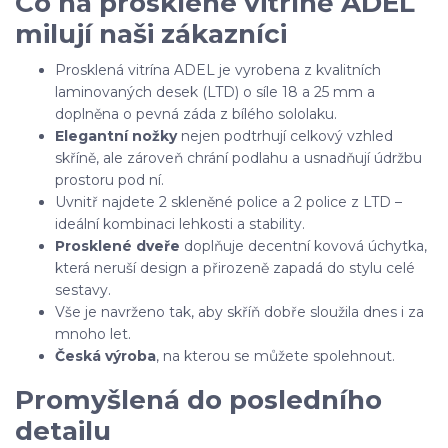
Co na prosklené vitríně ADEL
milují naši zákazníci
Prosklená vitrína ADEL je vyrobena z kvalitních
laminovaných desek (LTD) o síle 18 a 25 mm a
doplněna o pevná záda z bílého sololaku.
Elegantní nožky
nejen podtrhují celkový vzhled
skříně, ale zároveň chrání podlahu a usnadňují údržbu
prostoru pod ní.
Uvnitř najdete 2 skleněné police a 2 police z LTD –
ideální kombinaci lehkosti a stability.
Prosklené dveře
doplňuje decentní kovová úchytka,
která neruší design a přirozeně zapadá do stylu celé
sestavy.
Vše je navrženo tak, aby skříň dobře sloužila dnes i za
mnoho let.
Česká výroba
, na kterou se můžete spolehnout.
Promyšlená do posledního
detailu