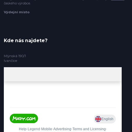
českého výrobce.
Výdejní místo
Kde nás najdete?
Mlýnská 190/1
Ivančice