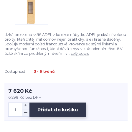
Úzká prosklená skříň ADEL z kolekce nábytku ADEL je ideální volbou
pro ty, kteří chtějí mít domov nejen praktický, ale i krásně sladěný.
Spojuje moderní pojetí francouzské Provence s čistými liniemi a
promyšlenou funkčností, která dává smysl v každodenním životě.V
úzké skříni za prosklenými dveřmi v...
celý popis
Dostupnost
3 - 6 týdnů
7 620 Kč
6 298 Kč
bez DPH
Přidat do košíku