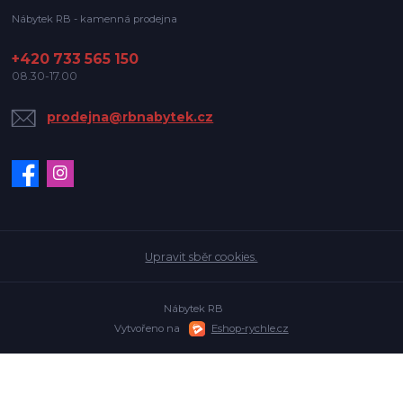
Nábytek RB - kamenná prodejna
+420 733 565 150
08.30-17.00
prodejna@rbnabytek.cz
Upravit sběr cookies.
Nábytek RB
Vytvořeno na
Eshop-rychle.cz