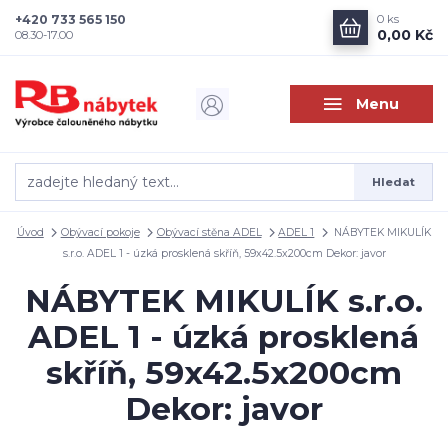
+420 733 565 150
0
ks
0,00 Kč
08.30-17.00
Menu
Hledat
Úvod
Obývací pokoje
Obývací stěna ADEL
ADEL 1
NÁBYTEK MIKULÍK
s.r.o. ADEL 1 - úzká prosklená skříň, 59x42.5x200cm Dekor: javor
NÁBYTEK MIKULÍK s.r.o.
ADEL 1 - úzká prosklená
skříň, 59x42.5x200cm
Dekor: javor