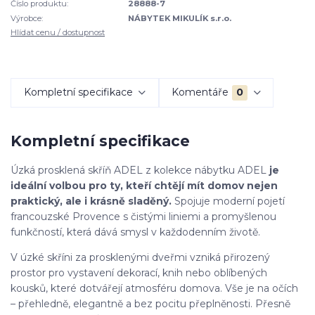
Číslo produktu:
28888-7
Výrobce:
NÁBYTEK MIKULÍK s.r.o.
Hlídat cenu / dostupnost
Kompletní specifikace
Komentáře
0
Kompletní specifikace
Úzká prosklená skříň ADEL z kolekce nábytku ADEL
je
ideální volbou pro ty, kteří chtějí mít domov nejen
praktický, ale i krásně sladěný.
Spojuje moderní pojetí
francouzské Provence s čistými liniemi a promyšlenou
funkčností, která dává smysl v každodenním životě.
V úzké skříni za prosklenými dveřmi vzniká přirozený
prostor pro vystavení dekorací, knih nebo oblíbených
kousků, které dotvářejí atmosféru domova. Vše je na očích
– přehledně, elegantně a bez pocitu přeplněnosti. Přesně