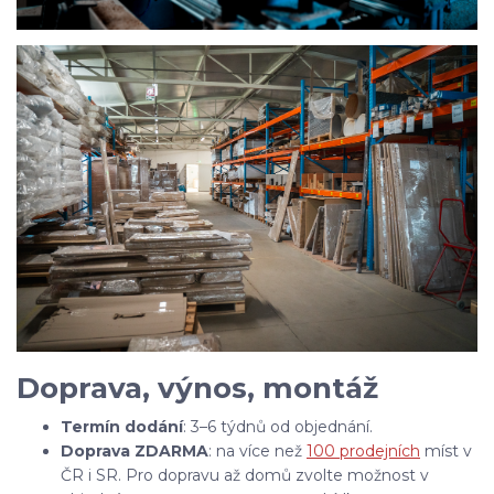
Doprava, výnos, montáž
Termín dodání
: 3–6 týdnů od objednání.
Doprava ZDARMA
: na více než
100 prodejních
míst v
ČR i SR. Pro dopravu až domů zvolte možnost v