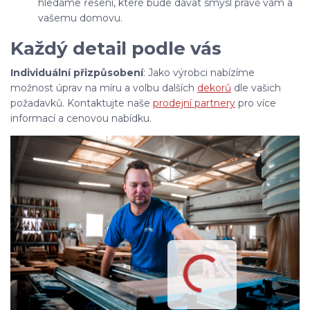
hledáme řešení, které bude dávat smysl právě vám a
vašemu domovu.
Každý detail podle vás
Individuální přizpůsobení
: Jako výrobci nabízíme
možnost úprav na míru a volbu dalších
dekorů
dle vašich
požadavků. Kontaktujte naše
prodejní partnery
pro více
informací a cenovou nabídku.