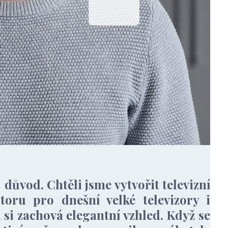
důvod. Chtěli jsme vytvořit televizní
storu pro dnešní velké televizory i
 si zachová elegantní vzhled. Když se