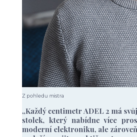
Z pohledu mistra
„Každý centimetr ADEL 2 má svůj 
stolek, který nabídne více pro
moderní elektroniku, ale zároveň