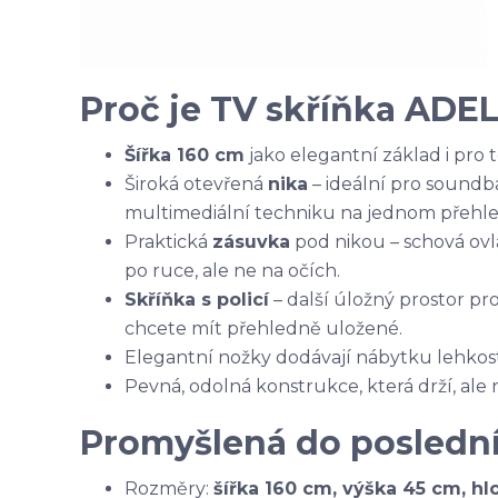
Proč je TV skříňka ADEL
Šířka 160 cm
jako elegantní základ i pro t
Široká otevřená
nika
– ideální pro soundba
multimediální techniku na jednom přehl
Praktická
zásuvka
pod nikou – schová ovla
po ruce, ale ne na očích.
Skříňka s policí
– další úložný prostor pr
chcete mít přehledně uložené.
Elegantní nožky dodávají nábytku lehkost
Pevná, odolná konstrukce, která drží, al
Promyšlená do poslední
Rozměry:
šířka 160 cm, výška 45 cm, hl