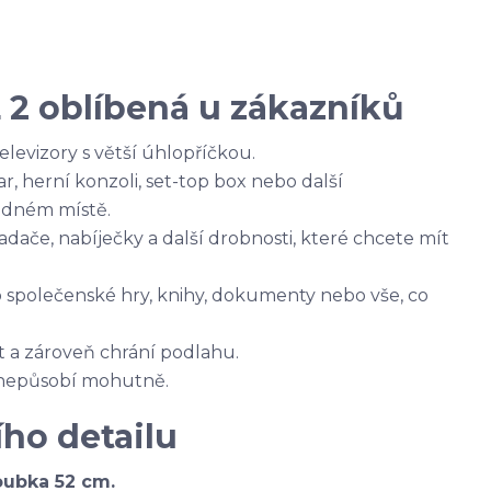
 2 oblíbená u zákazníků
elevizory s větší úhlopříčkou.
r, herní konzoli, set-top box nebo další
edném místě.
dače, nabíječky a další drobnosti, které chcete mít
o společenské hry, knihy, dokumenty nebo vše, co
 a zároveň chrání podlahu.
e nepůsobí mohutně.
ho detailu
oubka 52 cm.