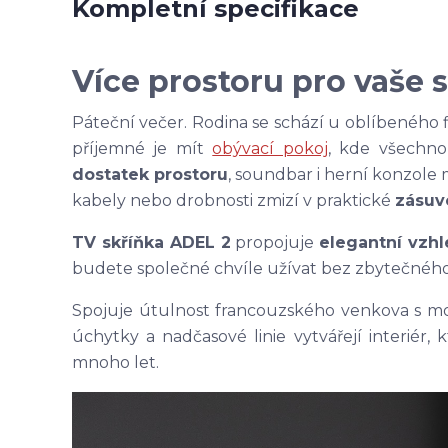
Kompletní specifikace
Více prostoru pro vaše 
Páteční večer. Rodina se schází u oblíbeného fi
příjemné je mít
obývací pokoj
, kde všechno
dostatek prostoru
, soundbar i herní konzole 
kabely nebo drobnosti zmizí v praktické
zásuv
TV skříňka ADEL 2
propojuje
elegantní vzh
budete společné chvíle užívat bez zbytečnéh
Spojuje útulnost francouzského venkova s mo
úchytky a nadčasové linie vytvářejí interiér,
mnoho let.