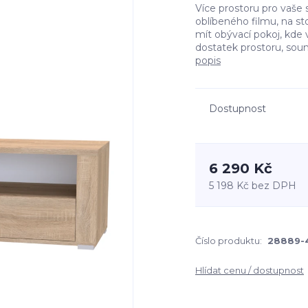
Více prostoru pro vaše 
oblíbeného filmu, na sto
mít obývací pokoj, kde 
dostatek prostoru, soun
popis
Dostupnost
6 290 Kč
5 198 Kč
bez DPH
Číslo produktu:
28889-
Hlídat cenu / dostupnost