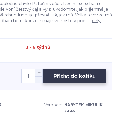
společné chvíle Páteční večer. Rodina se schází u
le voní čerstvý čaj a vy si uvědomíte, jak příjemné je
všechno funguje přesně tak, jak má. Velká televize má
dbar i herní konzole mají své místo v prost...
celý
3 - 6 týdnů
Přidat do košíku
4
Výrobce:
NÁBYTEK MIKULÍK
s.r.o.