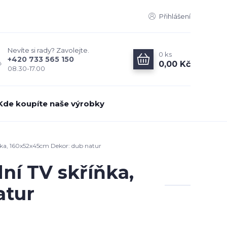
Přihlášení
Nevíte si rady? Zavolejte.
0
ks
+420 733 565 150
0,00 Kč
08.30-17.00
Kde koupíte naše výrobky
ňka, 160x52x45cm Dekor: dub natur
ní TV skříňka,
atur