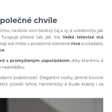
společné chvíle
lmu, na stole voní čerstvý čaj a vy si uvědomíte, jak
 funguje přesně tak, jak má.
Velká televize má
mají své místo v prostorné otevřené
nice
a ovladače,
ce
.
led s promyšleným uspořádáním
, díky kterému si
o nepořádku.
derní praktičností. Elegantní nožky, jemné kovové
 který působí lehce, harmonicky a bude krásný i za