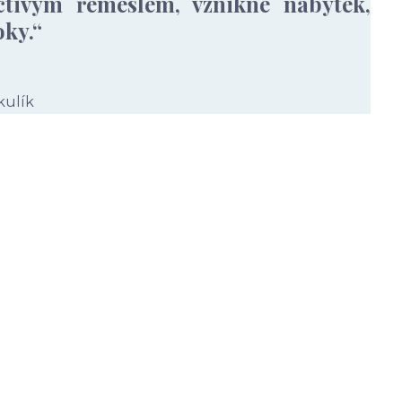
ctivým řemeslem, vznikne nábytek,
oky.“
kulík