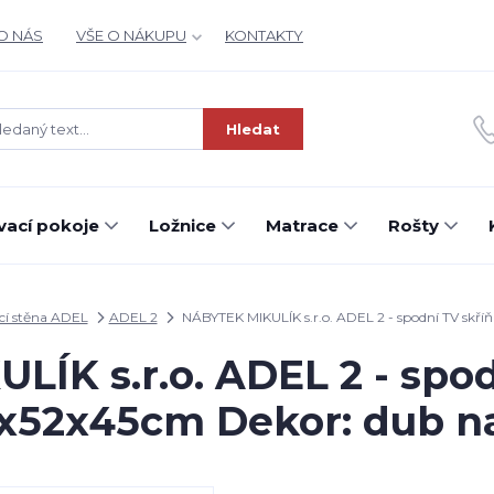
O NÁS
VŠE O NÁKUPU
KONTAKTY
Hledat
ací pokoje
Ložnice
Matrace
Rošty
í stěna ADEL
ADEL 2
NÁBYTEK MIKULÍK s.r.o. ADEL 2 - spodní TV skří
ÍK s.r.o. ADEL 2 - spod
x52x45cm Dekor: dub n