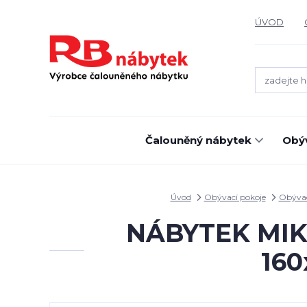
ÚVOD
Čalouněný nábytek
Obýv
Úvod
Obývací pokoje
Obývac
NÁBYTEK MIKUL
160