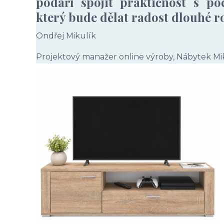
podaří spojit praktičnost s po
který bude dělat radost dlouhé r
Ondřej Mikulík
Projektový manažer online výroby, Nábytek Mi