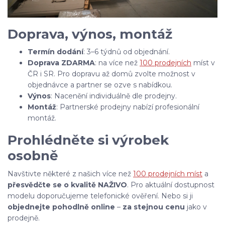
Doprava, výnos, montáž
Termín dodání
: 3–6 týdnů od objednání.
Doprava ZDARMA
: na více než
100 prodejních
míst v
ČR i SR. Pro dopravu až domů zvolte možnost v
objednávce a partner se ozve s nabídkou.
Výnos
: Nacenění individuálně dle prodejny.
Montáž
: Partnerské prodejny nabízí profesionální
montáž.
Prohlédněte si výrobek
osobně
Navštivte některé z našich více než
100 prodejních míst
a
přesvědčte se o kvalitě NAŽIVO
. Pro aktuální dostupnost
modelu doporučujeme telefonické ověření. Nebo si ji
objednejte pohodlně online
–
za stejnou cenu
jako v
prodejně.