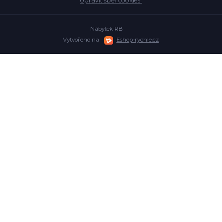
Upravit sběr cookies.
Nábytek RB
Vytvořeno na
Eshop-rychle.cz