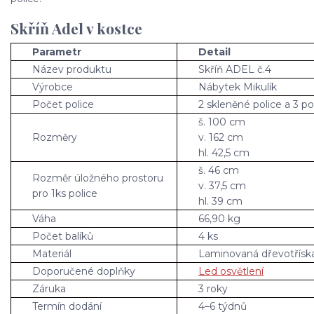
Skříň Adel v kostce
Parametr
Detail
Název produktu
Skříň ADEL č.4
Výrobce
Nábytek Mikulík
Počet police
2 skleněné police a 3 po
š. 100 cm
Rozměry
v. 162 cm
hl. 42,5 cm
š. 46 cm
Rozměr úložného prostoru
v. 37,5 cm
pro 1ks police
hl. 39 cm
Váha
66,90 kg
Počet balíků
4 ks
Materiál
Laminovaná dřevotřísk
Doporučené doplňky
Led osvětlení
Záruka
3 roky
Termín dodání
4–6 týdnů