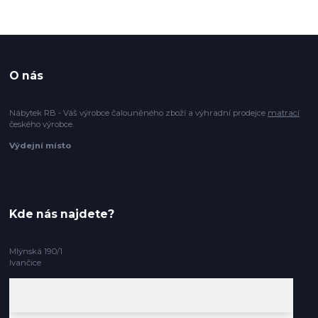
O nás
Nábytek RB - Váš výrobce čalouněného zboží a výhradní prodejce
matrací
českého výrobce.
Výdejní místo
Kde nás najdete?
Mlýnská 190/1
Ivančice