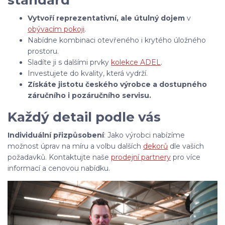
standard
Vytvoří reprezentativní, ale útulný dojem
v
obývacím pokoji
.
Nabídne kombinaci otevřeného i krytého úložného
prostoru.
Sladíte ji s dalšími prvky
kolekce ADEL
.
Investujete do kvality, která vydrží.
Získáte jistotu českého výrobce a dostupného
záručního i pozáručního servisu.
Každý detail podle vás
Individuální přizpůsobení
: Jako výrobci nabízíme
možnost úprav na míru a volbu dalších
dekorů
dle vašich
požadavků. Kontaktujte naše
prodejní partnery
pro více
informací a cenovou nabídku.