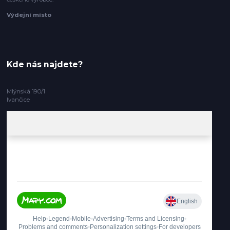
Výdejní místo
Kde nás najdete?
Mlýnská 190/1
Ivančice