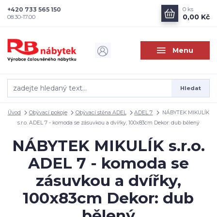
+420 733 565 150
0
ks
0,00 Kč
08.30-17.00
Menu
Hledat
Úvod
Obývací pokoje
Obývací stěna ADEL
ADEL 7
NÁBYTEK MIKULÍK
s.r.o. ADEL 7 - komoda se zásuvkou a dvířky, 100x83cm Dekor: dub bělený
NÁBYTEK MIKULÍK s.r.o.
ADEL 7 - komoda se
zásuvkou a dvířky,
100x83cm Dekor: dub
bělený