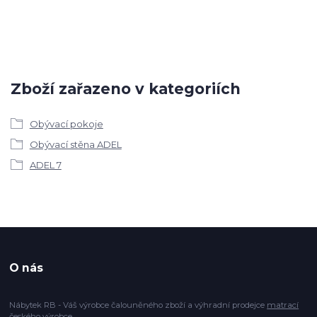
Zboží zařazeno v kategoriích
Obývací pokoje
Obývací stěna ADEL
ADEL 7
O nás
Nábytek RB - Váš výrobce čalouněného zboží a výhradní prodejce
matrací
českého výrobce.