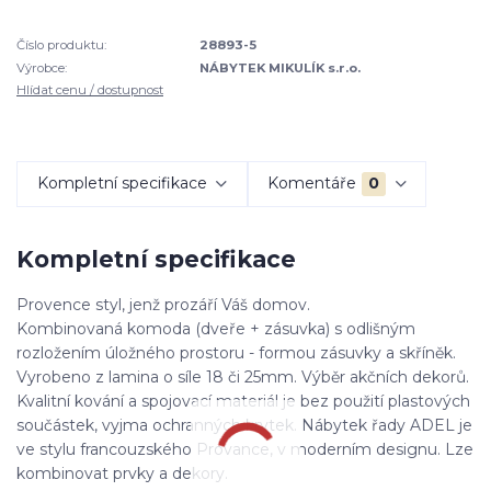
Číslo produktu:
28893-5
Výrobce:
NÁBYTEK MIKULÍK s.r.o.
Hlídat cenu / dostupnost
Kompletní specifikace
Komentáře
0
Kompletní specifikace
Provence styl, jenž prozáří Váš domov.
Kombinovaná komoda (dveře + zásuvka) s odlišným
rozložením úložného prostoru - formou zásuvky a skříněk.
Vyrobeno z lamina o síle 18 či 25mm. Výběr akčních dekorů.
Kvalitní kování a spojovací materiál je bez použití plastových
součástek, vyjma ochranných krytek. Nábytek řady ADEL je
ve stylu francouzského Provance, v moderním designu. Lze
kombinovat prvky a dekory.