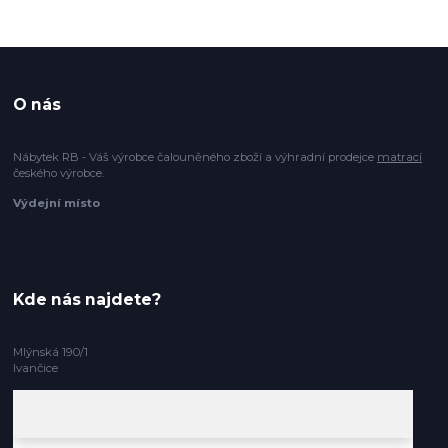
O nás
Nábytek RB - Váš výrobce čalouněného zboží a výhradní prodejce
matrací
českého výrobce.
Výdejní místo
Kde nás najdete?
Mlýnská 190/1
Ivančice