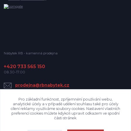
Nábytek RB - kamenná prodejna
+420 733 565 150
08.30-17.00
prodejna@rbnabytek.cz
Pro základní funkčnost, zpříjemnění používání webu,
analytické účely a v případě udělení souhlasu také pro účely
cílení reklamy využíváme soubory cookies. Nastavení vlastních
preferencí cookies můžete kdykoli upravit odkazem ve spodní
části stránek.
Upravit sběr cookies.