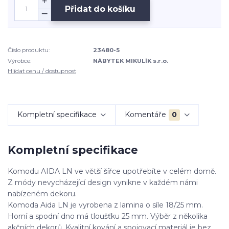
Přidat do košíku
Číslo produktu:
23480-5
Výrobce:
NÁBYTEK MIKULÍK s.r.o.
Hlídat cenu / dostupnost
Kompletní specifikace
Komentáře
0
Kompletní specifikace
Komodu AIDA LN ve větší šířce upotřebíte v celém domě.
Z módy nevycházející design vynikne v každém námi
nabízeném dekoru.
Komoda Aida LN je vyrobena z lamina o síle 18/25 mm.
Horní a spodní dno má tloušťku 25 mm. Výběr z několika
akčních dekorů. Kvalitní kování a spojovací materiál je bez