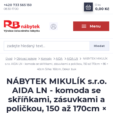
+420 733 565 150
0
ks
0,00 Kč
08.30-17.00
Menu
Hledat
Úvod
Obývací pokoje
Komody
AIDA
AIDA LN
NÁBYTEK MIKULÍK
s.r.o. AIDA LN - komoda se skříňkami, zásuvkami a poličkou, 150 až 170cm × 86 ×
40cm Šířka: 160cm, Dekor: buk
NÁBYTEK MIKULÍK s.r.o.
AIDA LN - komoda se
skříňkami, zásuvkami a
poličkou, 150 až 170cm ×