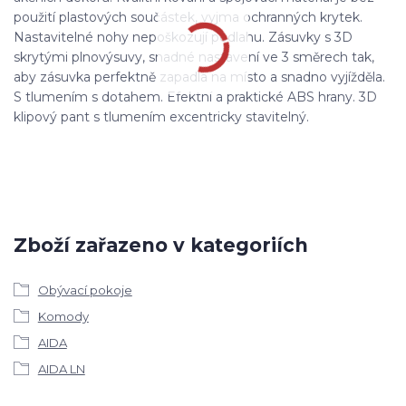
použití plastových součástek, vyjma ochranných krytek.
Nastavitelné nohy nepoškozují podlahu. Zásuvky s 3D
skrytými plnovýsuvy, snadné nastavení ve 3 směrech tak,
aby zásuvka perfektně zapadla na místo a snadno vyjížděla.
S tlumením s dotahem. Efektní a praktické ABS hrany. 3D
klipový pant s tlumením excentricky stavitelný.
Zboží zařazeno v kategoriích
Obývací pokoje
Komody
AIDA
AIDA LN