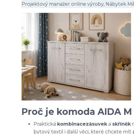
Projektový manažer online výroby, Nábytek Mi
Proč je komoda AIDA M 
Praktická
kombinace
zásuvek
a
skříněk
n
bytový textil i další věci, které chcete mí