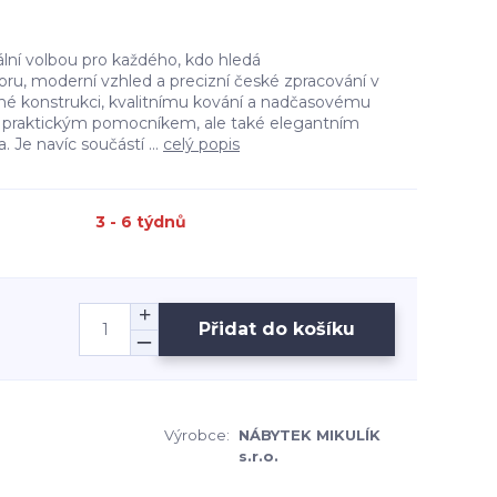
ní volbou pro každého, kdo hledá
ru, moderní vzhled a precizní české zpracování v
é konstrukci, kvalitnímu kování a nadčasovému
n praktickým pomocníkem, ale také elegantním
Je navíc součástí ...
celý popis
3 - 6 týdnů
Přidat do košíku
6
Výrobce:
NÁBYTEK MIKULÍK
s.r.o.