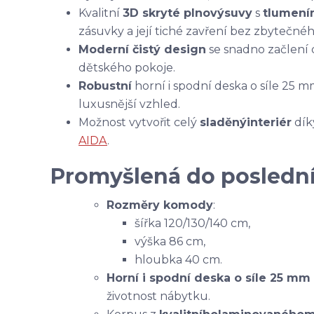
Kvalitní
3D skryté plnovýsuvy
s
tlumen
zásuvky a její tiché zavření bez zbytečné
Moderní čistý design
se snadno začlení d
dětského pokoje.
Robustní
horní i spodní deska o síle 25 m
luxusnější vzhled.
Možnost vytvořit celý
sladěný
interiér
dík
AIDA
.
Promyšlená do poslední
Rozměry komody
:
šířka 120/130/140 cm,
výška 86 cm,
hloubka 40 cm.
Horní i spodní deska o síle 25 mm
životnost nábytku.