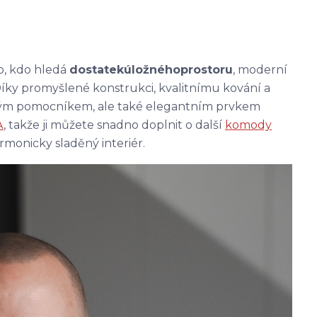
o, kdo hledá
dostatek
úložného
prostoru
, moderní
Díky promyšlené konstrukci, kvalitnímu kování a
kým pomocníkem, ale také elegantním prvkem
A
, takže ji můžete snadno doplnit o další
komody
rmonicky sladěný interiér.