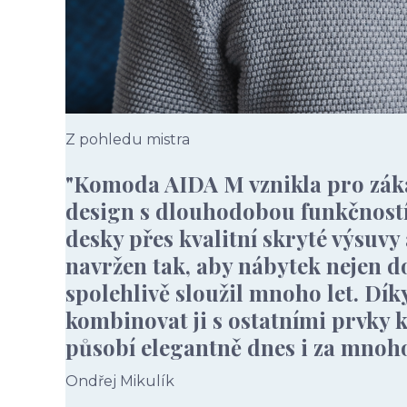
Z pohledu mistra
"Komoda AIDA M vznikla pro zákaz
design s dlouhodobou funkčností.
desky přes kvalitní skryté výsuvy
navržen tak, aby nábytek nejen d
spolehlivě sloužil mnoho let. Dík
kombinovat ji s ostatními prvky k
působí elegantně dnes i za mnoho 
Ondřej Mikulík