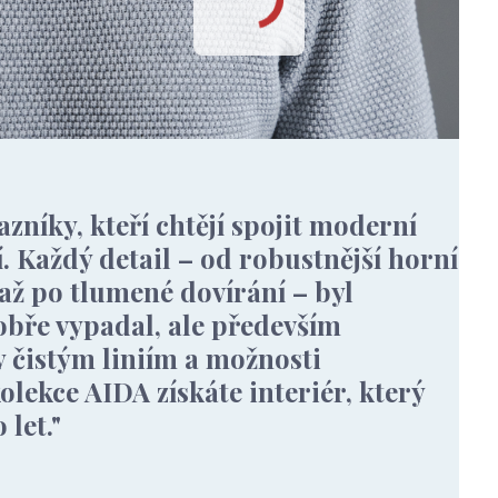
níky, kteří chtějí spojit moderní
 Každý detail – od robustnější horní
 až po tlumené dovírání – byl
obře vypadal, ale především
y čistým liniím a možnosti
olekce AIDA získáte interiér, který
let."