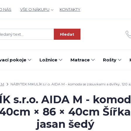
O NÁS
VŠE O NÁKUPU
KONTAKTY
Hledat
ací pokoje
Ložnice
Matrace
Rošty
 M
NÁBYTEK MIKULÍK s.r.o. AIDA M - komoda se zásuvkami a dvířky, 120 a
 s.r.o. AIDA M - komod
 140cm × 86 × 40cm Šířka
jasan šedý