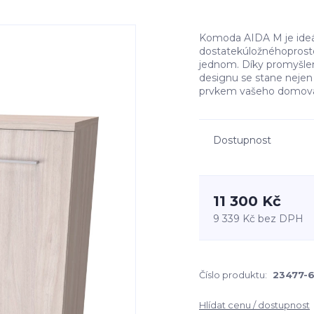
Komoda AIDA M je ideál
dostatekúložnéhoprosto
jednom. Díky promyšlen
designu se stane neje
prvkem vašeho domova. 
Dostupnost
11 300 Kč
9 339 Kč
bez DPH
Číslo produktu:
23477-
Hlídat cenu / dostupnost