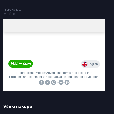
Mlýnská 190/1
Ivančice
Vše o nákupu