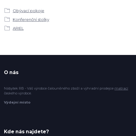
Obývací pokoje
Konferenční stolky
ARIEL
O nás
Nábytek RB - Váš výrobce čalouněného zboží a výhradní prodejce
matrací
českého výrobce.
Výdejní místo
Kde nás najdete?