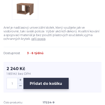
Ariel je nadčasový univerzální stolek, který využijete jak ve
vodorovné, tak i svislé poloze. Výběr akčních dekorů. Kvalitní kování
a spojovací materiál je bez použití plastových součástek,vyjma
ochranných krytek.
celý popis
Dostupnost
3 - 6 týdnů
2 240 Kč
1 851 Kč
bez DPH
Přidat do košíku
Číslo produktu:
17224-9