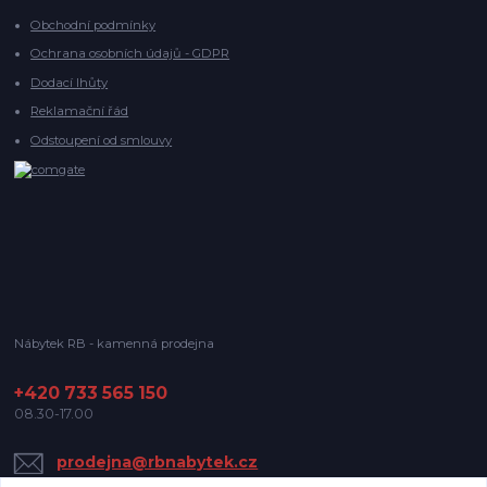
Obchodní podmínky
Ochrana osobních údajů - GDPR
Dodací lhůty
Reklamační řád
Odstoupení od smlouvy
Nábytek RB - kamenná prodejna
+420 733 565 150
08.30-17.00
prodejna@rbnabytek.cz