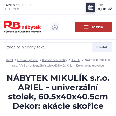
+420 733 565 150
0
ks
0,00 Kč
08.30-17.00
Menu
Hledat
Úvod
Obývací pokoje
Konferenční stolky
ARIEL
NÁBYTEK MIKULÍK
s.r.o. ARIEL - univerzální stolek, 60.5x40x40.5cm Dekor: akácie skořice
NÁBYTEK MIKULÍK s.r.o.
ARIEL - univerzální
stolek, 60.5x40x40.5cm
Dekor: akácie skořice