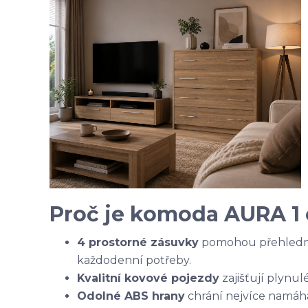
Proč je komoda AURA 1 
4 prostorné zásuvky
pomohou přehledně
každodenní potřeby.
Kvalitní kovové pojezdy
zajišťují plynul
Odolné ABS hrany
chrání nejvíce namáh