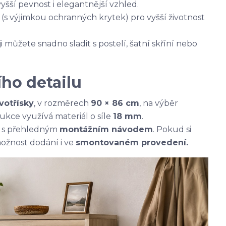
ší pevnost i elegantnější vzhled.
(s výjimkou ochranných krytek) pro vyšší životnost
 ji můžete snadno sladit s postelí, šatní skříní nebo
ho detailu
votřísky
, v rozměrech
90 × 86 cm
, na výběr
rukce využívá materiál o síle
18 mm
.
s přehledným
montážním návodem
. Pokud si
možnost dodání i ve
smontovaném provedení.