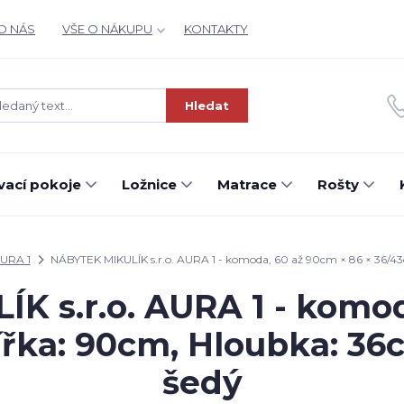
O NÁS
VŠE O NÁKUPU
KONTAKTY
Hledat
ací pokoje
Ložnice
Matrace
Rošty
URA 1
NÁBYTEK MIKULÍK s.r.o. AURA 1 - komoda, 60 až 90cm × 86 × 36/43
K s.r.o. AURA 1 - komod
ířka: 90cm, Hloubka: 36c
šedý