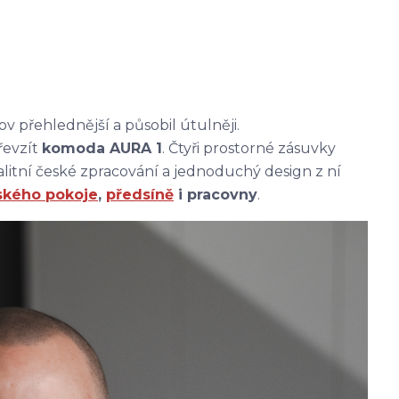
ov přehlednější a působil útulněji.
řevzít
komoda AURA 1
. Čtyři prostorné zásuvky
itní české zpracování a jednoduchý design z ní
ského pokoje
,
předsíně
i pracovny
.