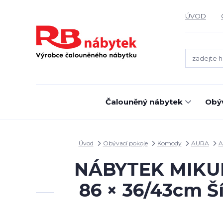
ÚVOD
Čalouněný nábytek
Obýv
Úvod
Obývací pokoje
Komody
AURA
A
NÁBYTEK MIKULÍ
86 × 36/43cm Š