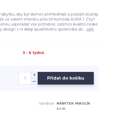
nábytku, aby byl domov přehlednější a působil útulněji.
že ve vašem interiéru převzít komoda AURA 1. Čtyři
hou uspořádat vše potřebné, zatímco kvalitní české
design z ní dělají spolehlivého společníka do...
celý
3 - 6 týdnů
Přidat do košíku
Výrobce:
NÁBYTEK MIKULÍK
s.r.o.