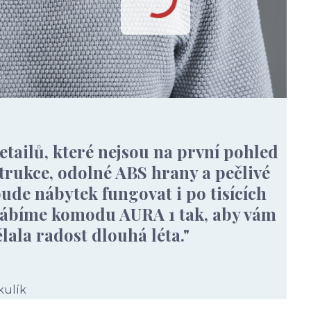
etailů, které nejsou na první pohled
strukce, odolné ABS hrany a pečlivé
ude nábytek fungovat i po tisících
yrábíme komodu AURA 1 tak, aby vám
lala radost dlouhá léta."
kulík