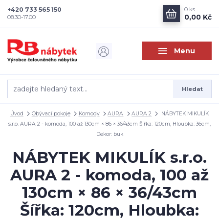
+420 733 565 150
0
ks
0,00 Kč
08.30-17.00
Menu
Hledat
Úvod
Obývací pokoje
Komody
AURA
AURA 2
NÁBYTEK MIKULÍK
s.r.o. AURA 2 - komoda, 100 až 130cm × 86 × 36/43cm Šířka: 120cm, Hloubka: 36cm,
Dekor: buk
NÁBYTEK MIKULÍK s.r.o.
AURA 2 - komoda, 100 až
130cm × 86 × 36/43cm
Šířka: 120cm, Hloubka: