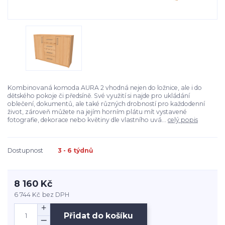
Kombinovaná komoda AURA 2 vhodná nejen do ložnice, ale i do
dětského pokoje či předsíně. Své využití si najde pro ukládání
oblečení, dokumentů, ale také různých drobností pro každodenní
život, zároveň můžete na jejím horním plátu mít vystavené
fotografie, dekorace nebo květiny dle vlastního uvá...
celý popis
Dostupnost
3 - 6 týdnů
8 160 Kč
6 744 Kč
bez DPH
Přidat do košíku