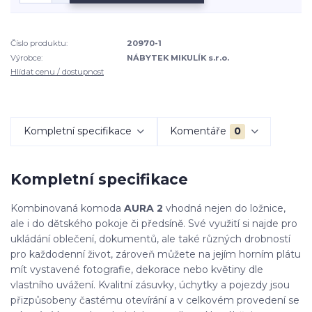
Číslo produktu:
20970-1
Výrobce:
NÁBYTEK MIKULÍK s.r.o.
Hlídat cenu / dostupnost
Kompletní specifikace
Komentáře
0
Kompletní specifikace
Kombinovaná komoda
AURA 2
vhodná nejen do ložnice,
ale i do dětského pokoje či předsíně. Své využití si najde pro
ukládání oblečení, dokumentů, ale také různých drobností
pro každodenní život, zároveň můžete na jejím horním plátu
mít vystavené fotografie, dekorace nebo květiny dle
vlastního uvážení. Kvalitní zásuvky, úchytky a pojezdy jsou
přizpůsobeny častému otevírání a v celkovém provedení se