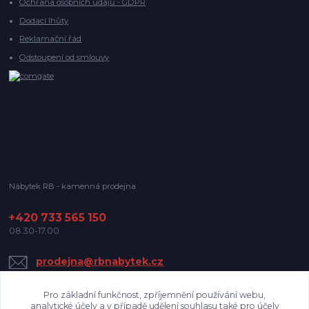
Ochrana osobních údajů - GDPR
Dodací lhůty
Reklamační řád
Odstoupení od smlouvy
Nábytek RB - kamenná prodejna
+420 733 565 150
08.30-17.00
prodejna@rbnabytek.cz
Pro základní funkčnost, zpříjemnění používání webu,
analytické účely a v případě udělení souhlasu také pro účely