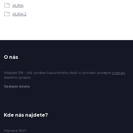
AURA
AURA 2
O nás
Nábytek RB - Váš výrobce čalouněného zboží a výhradní prodejce
matrací
českého výrobce.
Výdejní místo
Kde nás najdete?
Mlýnská 190/1