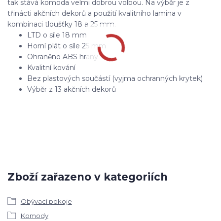
tak stává komoda velmi dobrou volbou. Na výběr je z
třinácti akčních dekorů a použití kvalitního lamina v
kombinaci tloušťky 18 a 25 mm.
LTD o síle 18 mm
Horní plát o síle 25 mm
Ohraněno ABS hrany
Kvalitní kování
Bez plastových součástí (vyjma ochranných krytek)
Výběr z 13 akčních dekorů
Zboží zařazeno v kategoriích
Obývací pokoje
Komody