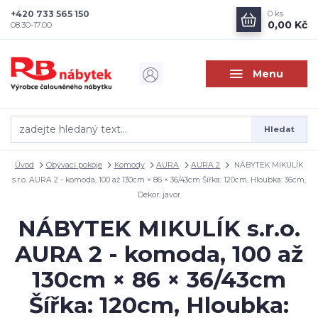
+420 733 565 150
0
ks
0,00 Kč
08.30-17.00
Menu
Hledat
Úvod
Obývací pokoje
Komody
AURA
AURA 2
NÁBYTEK MIKULÍK
s.r.o. AURA 2 - komoda, 100 až 130cm × 86 × 36/43cm Šířka: 120cm, Hloubka: 36cm,
Dekor: javor
NÁBYTEK MIKULÍK s.r.o.
AURA 2 - komoda, 100 až
130cm × 86 × 36/43cm
Šířka: 120cm, Hloubka: