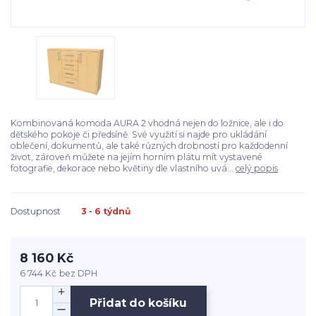
Kombinovaná komoda AURA 2 vhodná nejen do ložnice, ale i do
dětského pokoje či předsíně. Své využití si najde pro ukládání
oblečení, dokumentů, ale také různých drobností pro každodenní
život, zároveň můžete na jejím horním plátu mít vystavené
fotografie, dekorace nebo květiny dle vlastního uvá...
celý popis
Dostupnost
3 - 6 týdnů
8 160 Kč
6 744 Kč
bez DPH
Přidat do košíku