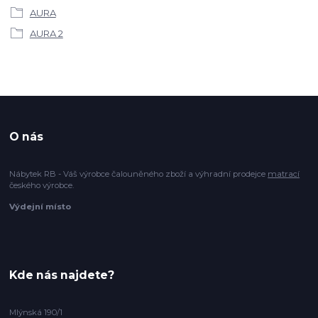
AURA
AURA 2
O nás
Nábytek RB - Váš výrobce čalouněného zboží a výhradní prodejce
matrací
českého výrobce.
Výdejní místo
Kde nás najdete?
Mlýnská 190/1