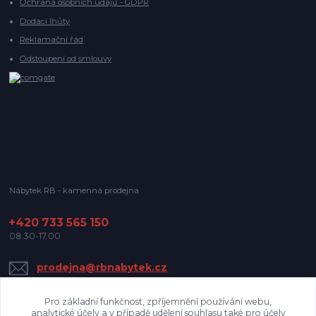
Ochrana osobních údajů - GDPR
Dodací lhůty
Reklamační řád
Odstoupení od smlouvy
Nábytek RB - kamenná prodejna
+420 733 565 150
08.30-17.00
prodejna@rbnabytek.cz
Pro základní funkčnost, zpříjemnění používání webu,
analytické účely a v případě udělení souhlasu také pro účely