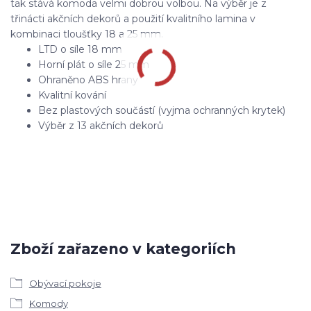
tak stává komoda velmi dobrou volbou. Na výběr je z
třinácti akčních dekorů a použití kvalitního lamina v
kombinaci tloušťky 18 a 25 mm.
LTD o síle 18 mm
Horní plát o síle 25 mm
Ohraněno ABS hrany
Kvalitní kování
Bez plastových součástí (vyjma ochranných krytek)
Výběr z 13 akčních dekorů
Zboží zařazeno v kategoriích
Obývací pokoje
Komody