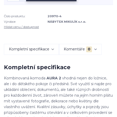
Číslo produktu:
20970-4
Výrobce:
NÁBYTEK MIKULÍK s.r.o.
Hlídat cenu / dostupnost
Kompletní specifikace
Komentáře
0
Kompletní specifikace
Kombinovaná komoda
AURA 2
vhodná nejen do ložnice,
ale i do dětského pokoje či předsíně. Své využití si najde pro
ukládání oblečení, dokumentů, ale také různých drobností
pro každodenní život, zároveň můžete na jejím horním plátu
mít vystavené fotografie, dekorace nebo květiny dle
vlastního uvážení. Kvalitní zásuvky, úchytky a pojezdy jsou
přizpůsobeny častému otevírání a v celkovém provedení se