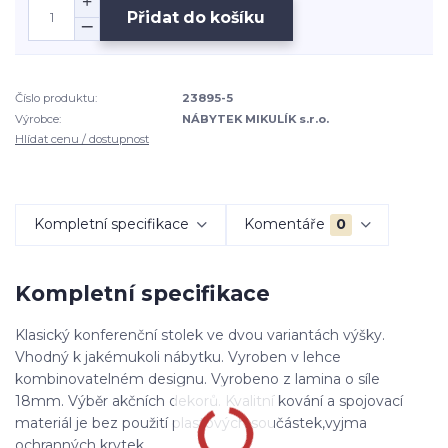
Přidat do košíku
Číslo produktu:
23895-5
Výrobce:
NÁBYTEK MIKULÍK s.r.o.
Hlídat cenu / dostupnost
Kompletní specifikace
Komentáře
0
Kompletní specifikace
Klasický konferenční stolek ve dvou variantách výšky.
Vhodný k jakémukoli nábytku. Vyroben v lehce
kombinovatelném designu. Vyrobeno z lamina o síle
18mm. Výběr akčních dekorů. Kvalitní kování a spojovací
materiál je bez použití plastových součástek,vyjma
ochranných krytek.