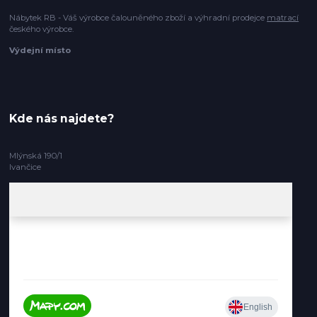
Nábytek RB - Váš výrobce čalouněného zboží a výhradní prodejce
matrací
českého výrobce.
Výdejní místo
Kde nás najdete?
Mlýnská 190/1
Ivančice