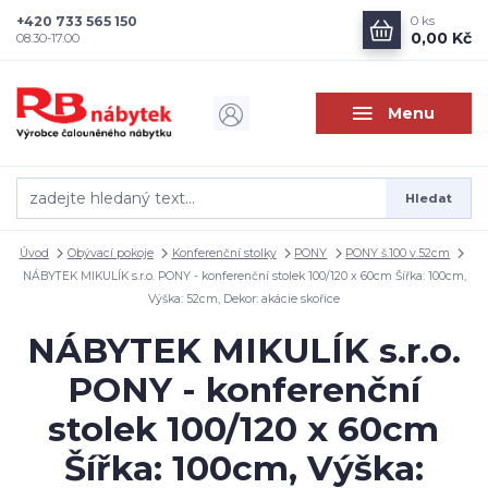
+420 733 565 150
0
ks
0,00 Kč
08.30-17.00
Menu
Hledat
Úvod
Obývací pokoje
Konferenční stolky
PONY
PONY š.100 v.52cm
NÁBYTEK MIKULÍK s.r.o. PONY - konferenční stolek 100/120 x 60cm Šířka: 100cm,
Výška: 52cm, Dekor: akácie skořice
NÁBYTEK MIKULÍK s.r.o.
PONY - konferenční
stolek 100/120 x 60cm
Šířka: 100cm, Výška: