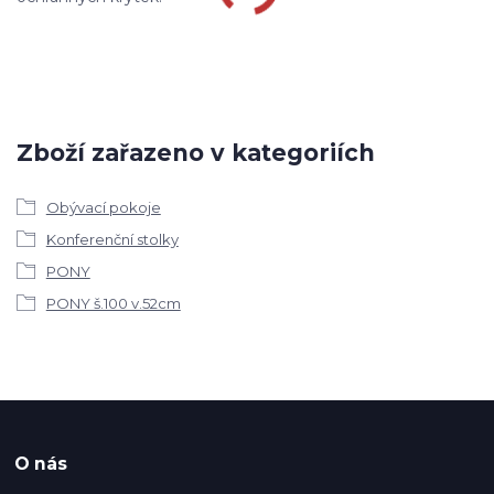
Zboží zařazeno v kategoriích
Obývací pokoje
Konferenční stolky
PONY
PONY š.100 v.52cm
O nás