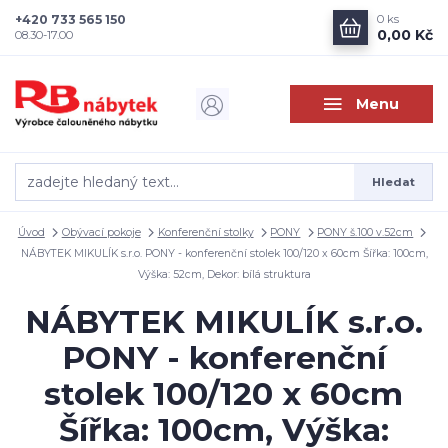
+420 733 565 150
0
ks
0,00 Kč
08.30-17.00
Menu
Hledat
Úvod
Obývací pokoje
Konferenční stolky
PONY
PONY š.100 v.52cm
NÁBYTEK MIKULÍK s.r.o. PONY - konferenční stolek 100/120 x 60cm Šířka: 100cm,
Výška: 52cm, Dekor: bílá struktura
NÁBYTEK MIKULÍK s.r.o.
PONY - konferenční
stolek 100/120 x 60cm
Šířka: 100cm, Výška: