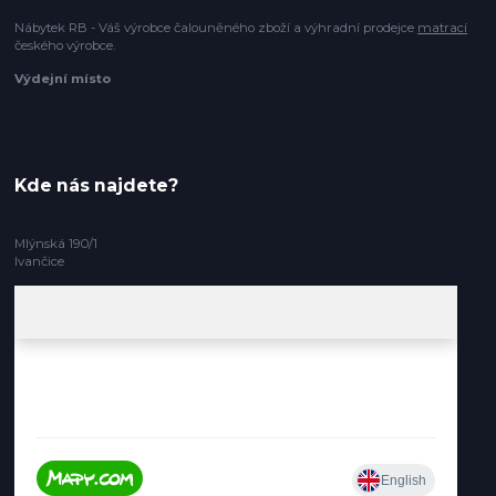
Nábytek RB - Váš výrobce čalouněného zboží a výhradní prodejce
matrací
českého výrobce.
Výdejní místo
Kde nás najdete?
Mlýnská 190/1
Ivančice