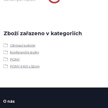
Zboží zařazeno v kategoriích
Obývací pokoje
Konferenční stolky
PONY
PONY š.100 v.52cm
O nás