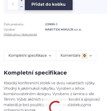
Přidat do košíku
Číslo produktu:
23895-1
Výrobce:
NÁBYTEK MIKULÍK s.r.o.
Hlídat cenu / dostupnost
Kompletní specifikace
Komentáře
0
Kompletní specifikace
Klasický konferenční stolek ve dvou variantách výšky.
Vhodný k jakémukoli nábytku. Vyroben v lehce
kombinovatelném designu. Vyrobeno z lamina o síle
18mm. Výběr akčních dekorů. Kvalitní kování a spojovací
materiál je bez použití plastových součástek,vyjma
ochranných krytek.