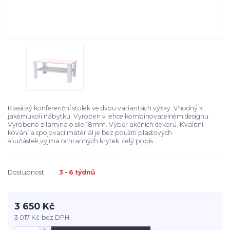
Klasický konferenční stolek ve dvou variantách výšky. Vhodný k
jakémukoli nábytku. Vyroben v lehce kombinovatelném designu.
Vyrobeno z lamina o síle 18mm. Výběr akčních dekorů. Kvalitní
kování a spojovací materiál je bez použití plastových
součástek,vyjma ochranných krytek.
celý popis
Dostupnost
3 - 6 týdnů
3 650 Kč
3 017 Kč
bez DPH