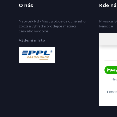
O nás
Kde ná
Nábytek RB - Váš výrobce čalouněného
Mlýnská 19
zboží a výhradní prodejce
matrací
Ivančice
českého výrobce.
Výdejní místo