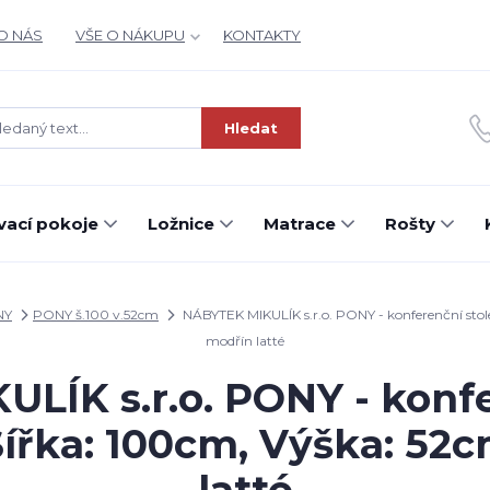
O NÁS
VŠE O NÁKUPU
KONTAKTY
Hledat
ací pokoje
Ložnice
Matrace
Rošty
NY
PONY š.100 v.52cm
NÁBYTEK MIKULÍK s.r.o. PONY - konferenční stol
modřín latté
LÍK s.r.o. PONY - konfe
ířka: 100cm, Výška: 52