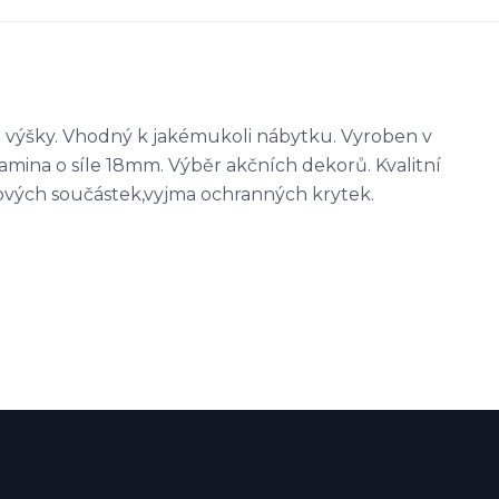
h výšky. Vhodný k jakémukoli nábytku. Vyroben v
mina o síle 18mm. Výběr akčních dekorů. Kvalitní
stových součástek,vyjma ochranných krytek.