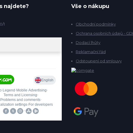
s najdete?
Vše o nákupu
0/1
Obchodní podmínky
Ochrana osobních údajů - G
Dodací lhůty
Reklamační řád
Odstoupení od smlouvy