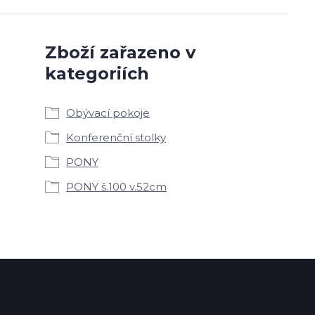
Zboží zařazeno v
kategoriích
Obývací pokoje
Konferenční stolky
PONY
PONY š.100 v.52cm