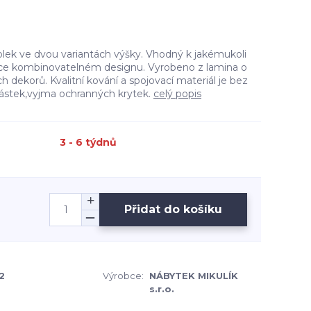
olek ve dvou variantách výšky. Vhodný k jakémukoli
hce kombinovatelném designu. Vyrobeno z lamina o
h dekorů. Kvalitní kování a spojovací materiál je bez
částek,vyjma ochranných krytek.
celý popis
3 - 6 týdnů
Přidat do košíku
2
Výrobce:
NÁBYTEK MIKULÍK
s.r.o.