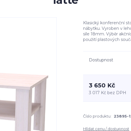
latté
Klasický konferenční st
nábytku. Vyroben v le
síle 18mm. Výběr akčníc
použití plastových sou
Dostupnost
3 650 Kč
3 017 Kč
bez DPH
Číslo produktu:
23895-1
Hlídat cenu / dostupnost