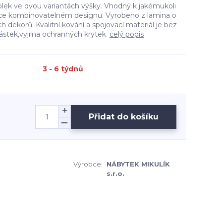
olek ve dvou variantách výšky. Vhodný k jakémukoli
hce kombinovatelném designu. Vyrobeno z lamina o
h dekorů. Kvalitní kování a spojovací materiál je bez
částek,vyjma ochranných krytek.
celý popis
3 - 6 týdnů
Přidat do košíku
Výrobce:
NÁBYTEK MIKULÍK
s.r.o.