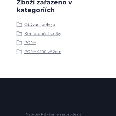
Zboží zařazeno v
kategoriích
Obývací pokoje
Konferenční stolky
PONY
PONY š.100 v.52cm
Nábytek RB - kamenná prodejna