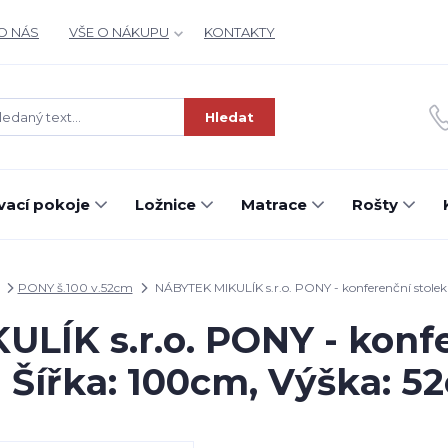
O NÁS
VŠE O NÁKUPU
KONTAKTY
Hledat
ací pokoje
Ložnice
Matrace
Rošty
PONY š.100 v.52cm
NÁBYTEK MIKULÍK s.r.o. PONY - konferenční stolek
LÍK s.r.o. PONY - konfe
 Šířka: 100cm, Výška: 52