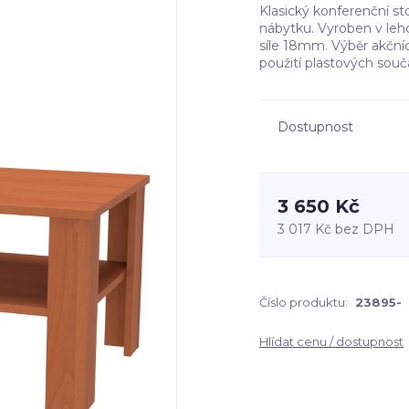
Klasický konferenční st
nábytku. Vyroben v le
síle 18mm. Výběr akčníc
použití plastových sou
Dostupnost
3 650 Kč
3 017 Kč
bez DPH
Číslo produktu:
23895-
Hlídat cenu / dostupnost