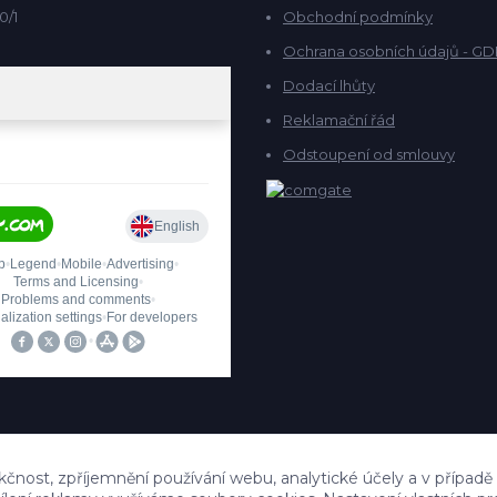
0/1
Obchodní podmínky
Ochrana osobních údajů - G
Dodací lhůty
Reklamační řád
Odstoupení od smlouvy
kčnost, zpříjemnění používání webu, analytické účely a v případě