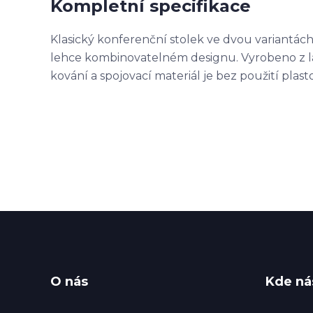
Kompletní specifikace
Klasický konferenční stolek ve dvou variantác
lehce kombinovatelném designu. Vyrobeno z la
kování a spojovací materiál je bez použití pla
O nás
Kde ná