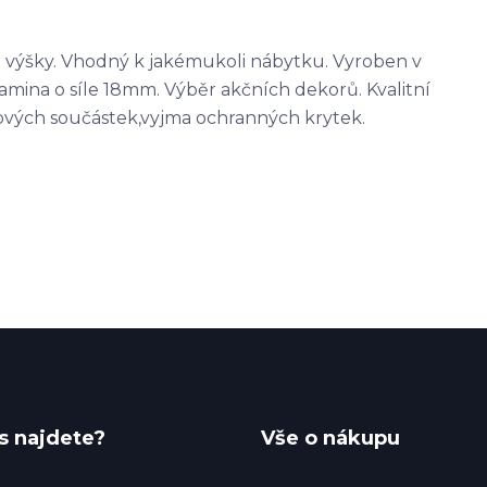
h výšky. Vhodný k jakémukoli nábytku. Vyroben v
mina o síle 18mm. Výběr akčních dekorů. Kvalitní
stových součástek,vyjma ochranných krytek.
s najdete?
Vše o nákupu