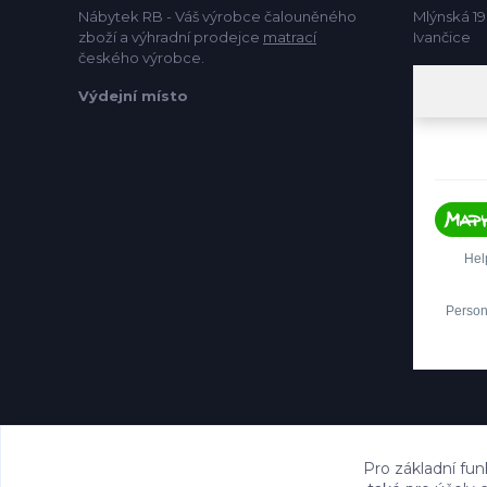
Nábytek RB - Váš výrobce čalouněného
Mlýnská 19
zboží a výhradní prodejce
matrací
Ivančice
českého výrobce.
Výdejní místo
Pro základní fun