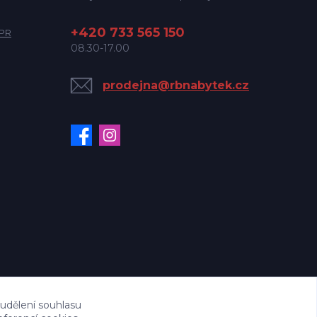
+420 733 565 150
DPR
08.30-17.00
prodejna@rbnabytek.cz
 udělení souhlasu