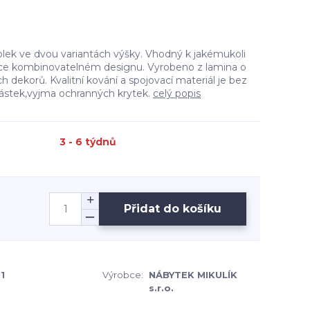
olek ve dvou variantách výšky. Vhodný k jakémukoli
hce kombinovatelném designu. Vyrobeno z lamina o
h dekorů. Kvalitní kování a spojovací materiál je bez
částek,vyjma ochranných krytek.
celý popis
3 - 6 týdnů
Přidat do košíku
1
Výrobce:
NÁBYTEK MIKULÍK
s.r.o.