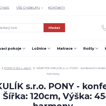
O NÁS
VŠE O NÁKUPU
KONTAKTY
Hledat
ací pokoje
Ložnice
Matrace
Rošty
PONY š.120 v.45cm
NÁBYTEK MIKULÍK s.r.o. PONY - konferenční stolek
harmony
LÍK s.r.o. PONY - konfe
 Šířka: 120cm, Výška: 4