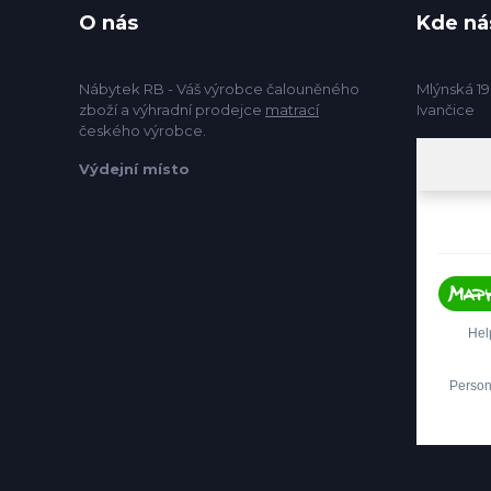
O nás
Kde ná
Nábytek RB - Váš výrobce čalouněného
Mlýnská 19
zboží a výhradní prodejce
matrací
Ivančice
českého výrobce.
Výdejní místo