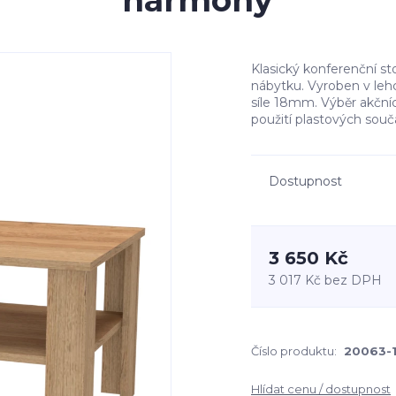
harmony
Klasický konferenční st
nábytku. Vyroben v le
síle 18mm. Výběr akčníc
použití plastových sou
Dostupnost
3 650 Kč
3 017 Kč
bez DPH
Číslo produktu:
20063-1
Hlídat cenu / dostupnost