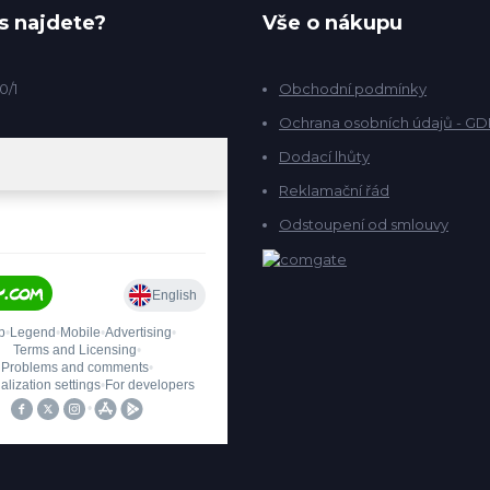
s najdete?
Vše o nákupu
0/1
Obchodní podmínky
Ochrana osobních údajů - G
Dodací lhůty
Reklamační řád
Odstoupení od smlouvy