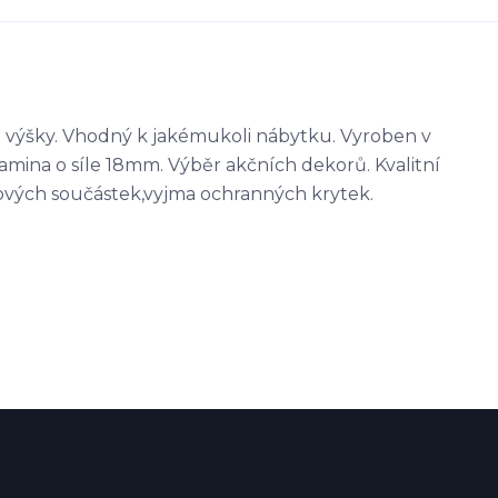
h výšky. Vhodný k jakémukoli nábytku. Vyroben v
mina o síle 18mm. Výběr akčních dekorů. Kvalitní
stových součástek,vyjma ochranných krytek.