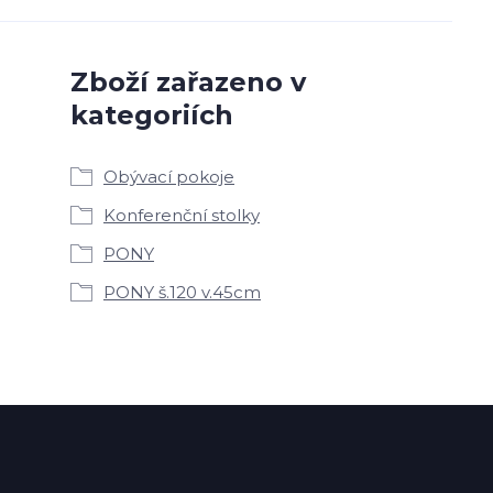
Zboží zařazeno v
kategoriích
Obývací pokoje
Konferenční stolky
PONY
PONY š.120 v.45cm