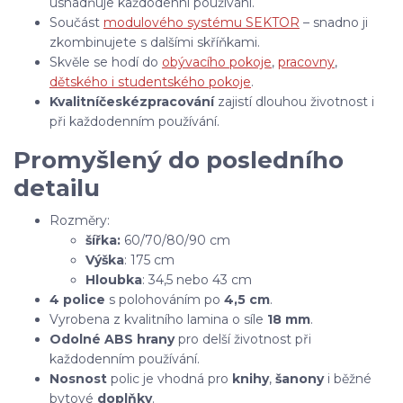
usnadňuje každodenní používání.
Součást
modulového systému SEKTOR
– snadno ji
zkombinujete s dalšími skříňkami.
Skvěle se hodí do
obývacího pokoje
,
pracovny
,
dětského i studentského pokoje
.
Kvalitní
české
zpracování
zajistí dlouhou životnost i
při každodenním používání.
Promyšlený do posledního
detailu
Rozměry:
šířka:
60/70/80/90 cm
Výška
: 175 cm
Hloubka
: 34,5 nebo 43 cm
4 police
s polohováním po
4,5 cm
.
Vyrobena z kvalitního lamina o síle
18 mm
.
Odolné ABS hrany
pro delší životnost při
každodenním používání.
Nosnost
polic je vhodná pro
knihy
,
šanony
i běžné
bytové
doplňky
.