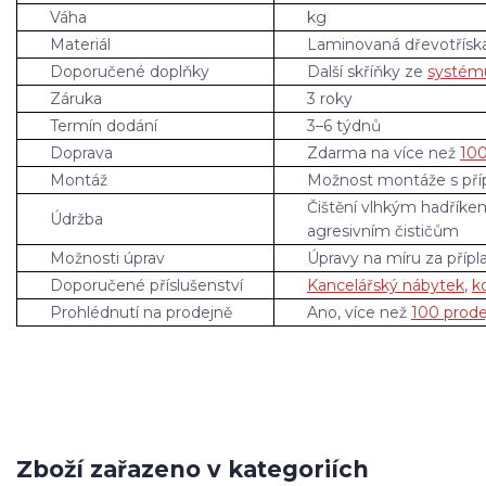
Váha
kg
Materiál
Laminovaná dřevotřís
Doporučené doplňky
Další skříňky ze
systém
Záruka
3 roky
Termín dodání
3–6 týdnů
Doprava
Zdarma na více než
100
Montáž
Možnost montáže s pří
Čištění vlhkým hadříke
Údržba
agresivním čističům
Možnosti úprav
Úpravy na míru za přípl
Doporučené příslušenství
Kancelářský nábytek
,
k
Prohlédnutí na prodejně
Ano, více než
100 prode
Zboží zařazeno v kategoriích