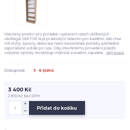
Otevřený prostor pro pořádek i vystavení vašich oblíbených
věcíRegál SEKTOR 14 je praktickým řešením pro každého, kdo chce
mít knihy, šanony, dekorace nebo kancelářské potřeby přehledně
uspořádané a stále po ruce. Díky otevřenému provedení působí
vzdušně, opticky nezatěžuje místnost a snadno zapadne...
celý popis
Dostupnost
3 - 6 týdnů
3 400 Kč
2 810 Kč
bez DPH
Přidat do košíku