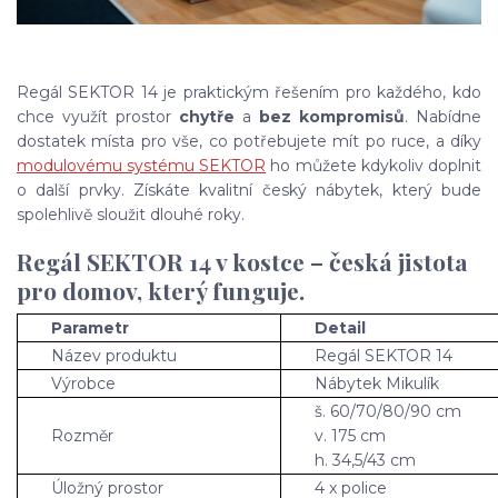
Regál SEKTOR 14 je praktickým řešením pro každého, kdo
chce využít prostor
chytře
a
bez kompromisů
. Nabídne
dostatek místa pro vše, co potřebujete mít po ruce, a díky
modulovému systému SEKTOR
ho můžete kdykoliv doplnit
o další prvky. Získáte kvalitní český nábytek, který bude
spolehlivě sloužit dlouhé roky.
Regál SEKTOR 14 v kostce – česká jistota
pro domov, který funguje.
Parametr
Detail
Název produktu
Regál SEKTOR 14
Výrobce
Nábytek Mikulík
š. 60/70/80/90 cm
Rozměr
v. 175 cm
h. 34,5/43 cm
Úložný prostor
4 x police