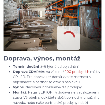
Doprava, výnos, montáž
Termín dodání
: 3–6 týdnů od objednání.
Doprava ZDARMA
: na více než
100 prodejních
míst v
ČR i SR. Pro dopravu až domů zvolte možnost v
objednávce a partner se ozve s nabídkou.
Výnos
: Nacenění individuálně dle prodejny.
Montáž
: Regál SEKTOR 14
dodáváme v rozloženém
stavu. Výrobek si dokážete složit pomocí montážního
návodu, nebo naše partnerské prodejny nabízí