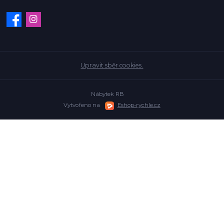
Upravit sběr cookies.
Nábytek RB
Vytvořeno na
Eshop-rychle.cz