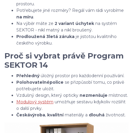
prostoru.
Potřebujete jiné rozměry? Regál vám rádi vyrobíme
na míru
.
Na výběr máte ze
2 variant úchytek
na systém
SEKTOR - nikl matný a nikl broušený.
Prodloužená 3letá záruka
je jistotou kvalitního
českého výrobku.
Proč si vybrat právě Program
SEKTOR 14
Přehledný
úložný prostor pro každodenní používání.
Polohovatelné
police
se přizpůsobí tomu, co právě
potřebujete uložit.
Vzdušný design, který opticky
nezmenšuje
místnost.
Modulový systém
umožňuje sestavu kdykoliv rozšířit
o další prvky.
Česká
výroba
,
kvalitní
materiály a
dlouhá
životnost.