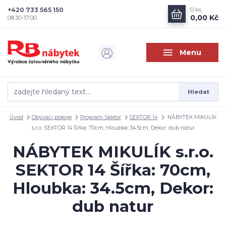
+420 733 565 150
0
ks
0,00 Kč
08.30-17.00
Menu
Hledat
Úvod
Obývací pokoje
Program Sektor
SEKTOR 14
NÁBYTEK MIKULÍK
s.r.o. SEKTOR 14 Šířka: 70cm, Hloubka: 34.5cm, Dekor: dub natur
NÁBYTEK MIKULÍK s.r.o.
SEKTOR 14 Šířka: 70cm,
Hloubka: 34.5cm, Dekor:
dub natur