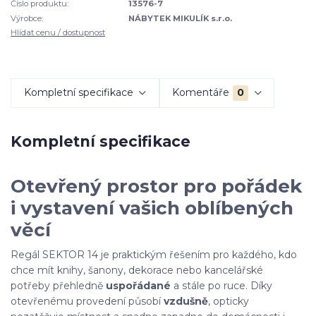
Číslo produktu:
13576-7
Výrobce:
NÁBYTEK MIKULÍK s.r.o.
Hlídat cenu / dostupnost
Kompletní specifikace
Komentáře
0
Kompletní specifikace
Otevřený prostor pro pořádek
i vystavení vašich oblíbených
věcí
Regál SEKTOR 14 je praktickým řešením pro každého, kdo
chce mít knihy, šanony, dekorace nebo kancelářské
potřeby přehledně
uspořádané
a stále po ruce. Díky
otevřenému provedení působí
vzdušně
, opticky