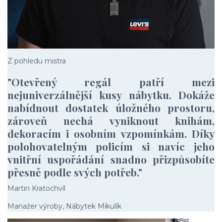
Z pohledu mistra
"Otevřený regál patří mezi
nejuniverzálnější kusy nábytku. Dokáže
nabídnout dostatek úložného prostoru,
zároveň nechá vyniknout knihám,
dekoracím i osobním vzpomínkám. Díky
polohovatelným policím si navíc jeho
vnitřní uspořádání snadno přizpůsobíte
přesně podle svých potřeb."
Martin Kratochvíl
Manažer výroby, Nábytek Mikulík