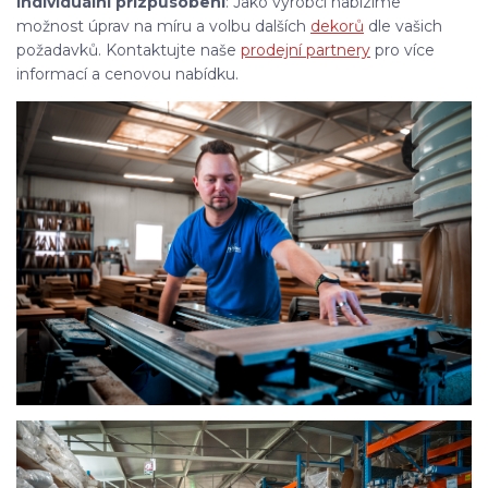
Individuální přizpůsobení
: Jako výrobci nabízíme
možnost úprav na míru a volbu dalších
dekorů
dle vašich
požadavků. Kontaktujte naše
prodejní partnery
pro více
informací a cenovou nabídku.