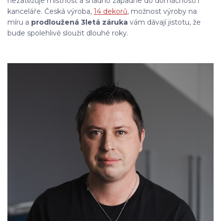
nezatěžuje místnost a snadno zapadne do domácnosti i
kanceláře. Česká výroba,
14 dekorů
, možnost výroby na
míru a
prodloužená 3letá záruka
vám dávají jistotu, že
bude spolehlivě sloužit dlouhé roky.