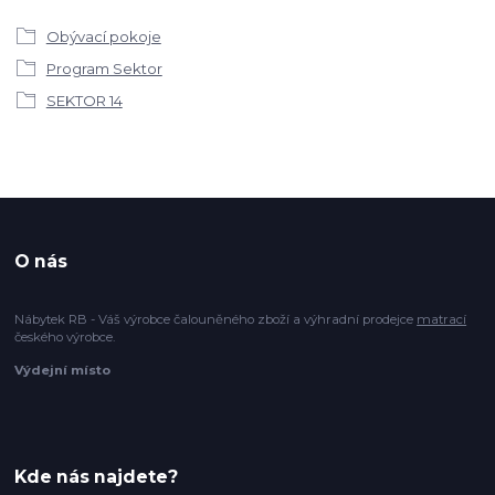
Obývací pokoje
Program Sektor
SEKTOR 14
O nás
Nábytek RB - Váš výrobce čalouněného zboží a výhradní prodejce
matrací
českého výrobce.
Výdejní místo
Kde nás najdete?