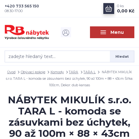
+420 733 565 150
0
ks
0,00 Kč
08.30-17.00
Menu
Hledat
Úvod
Obývací pokoje
Komody
TARA
TARA L
NÁBYTEK MIKULÍK
s.r.o. TARA L - komoda se zásuvkami bez úchytek, 90 až 100m × 88 × 43cm Šířka:
100cm, Dekor: dub kansas
NÁBYTEK MIKULÍK s.r.o.
TARA L - komoda se
zásuvkami bez úchytek,
90 až 100m × 88 × 43cm