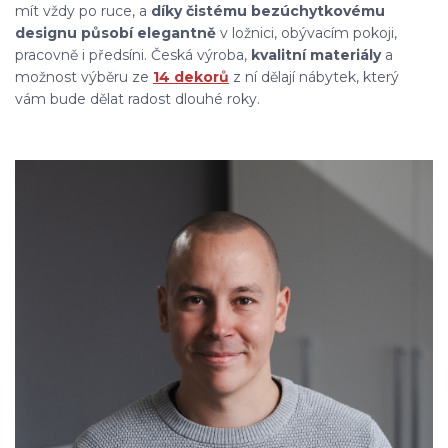
mít vždy po ruce, a
díky čistému bezúchytkovému
designu působí elegantně
v ložnici, obývacím pokoji,
pracovně i předsíni. Česká výroba,
kvalitní materiály
a
možnost výběru ze
14 dekorů
z ní dělají nábytek, který
vám bude dělat radost dlouhé roky.