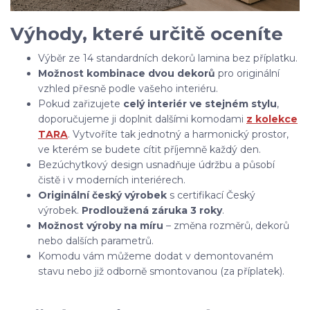
Výhody, které určitě oceníte
Výběr ze 14 standardních dekorů lamina bez příplatku.
Možnost kombinace dvou dekorů
pro originální
vzhled přesně podle vašeho interiéru.
Pokud zařizujete
celý interiér ve stejném stylu
,
doporučujeme ji doplnit dalšími komodami
z kolekce
TARA
. Vytvoříte tak jednotný a harmonický prostor,
ve kterém se budete cítit příjemně každý den.
Bezúchytkový design usnadňuje údržbu a působí
čistě i v moderních interiérech.
Originální český výrobek
s certifikací Český
výrobek.
Prodloužená záruka 3 roky
.
Možnost výroby na míru
– změna rozměrů, dekorů
nebo dalších parametrů.
Komodu vám můžeme dodat v demontovaném
stavu nebo již odborně smontovanou (za příplatek).