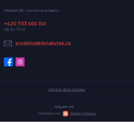
Nábytek RB - kamenná prodejna
+420 733 565 150
08.30-17.00
prodejna@rbnabytek.cz
Upravit sběr cookies.
Nábytek RB
Vytvořeno na
Eshop-rychle.cz