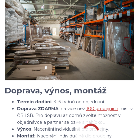
Doprava, výnos, montáž
Termín dodání
: 3–6 týdnů od objednání.
Doprava ZDARMA
: na více než
100 prodejních
míst v
ČR i SR. Pro dopravu až domů zvolte možnost v
objednávce a partner se ozve s nabídkou.
Výnos
: Nacenění individuálně dle prodejny.
Montáž
: Nacenění individuálně dle prodejny.