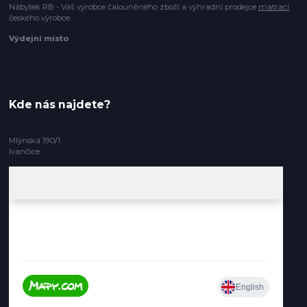
Nábytek RB - Váš výrobce čalouněného zboží a výhradní prodejce
matrací
českého výrobce.
Výdejní místo
Kde nás najdete?
Mlýnská 190/1
Ivančice