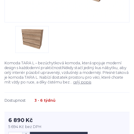
Komoda TARA L – bezúchytková komoda, která spojuje moderní
design s každodenní praktičnostíNěkdy stačí jediný kus nábytku, aby
celý interiér působil upraveněji, vzdušněji a moderněji. Přesně taková
je komoda TARA L. Nabízí dostatek prostoru pro věci, které chcete
mít vždy po ruce, a díky čistému bez...
celý popis
Dostupnost
3 - 6 týdnů
6 890 Kč
5 694 Kč
bez DPH