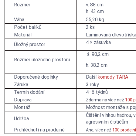
Rozměr
v. 88 cm
h. 43 cm
Váha
55,20 kg
Počet balíků
2 ks
Materiál
Laminovaná dřevotřísk
4 × zásuvka
Úložný prostor
š. 90,2 cm
Rozměr úložného prostoru
h. 38,2 cm
Doporučené doplňky
Další
komody TARA
Záruka
3 roky
Termín dodání
4–6 týdnů
Doprava
Zdarma na více než
100 p
Montáž
Možnost montáže s po
Čištění vlhkou hadrou, 
Údržba
agresivním čističům
Prohlédnutí na prodejně
Ano, více než
100 prodejn