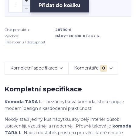
Přidat do košíku
Číslo produktu:
28790-6
Výrobce:
NÁBYTEK MIKULÍK s.r.o.
Hlídat cenu / dostupnost
Kompletní specifikace
Komentáře
0
Kompletní specifikace
Komoda TARA L
– bezúchytková komoda, která spojuje
moderní design s každodenní praktičností
Někdy stačí jediný kus nábytku, aby celý interiér působil
upraveněji, vzdušněji a moderněji. Přesně taková je
komoda
TARA L
. Nabízí dostatek prostoru pro věci, které chcete