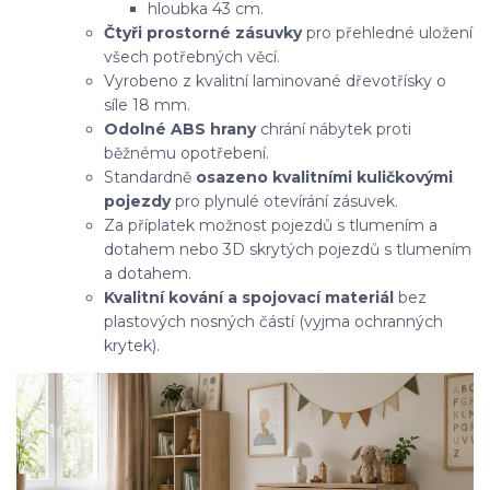
hloubka 43 cm.
Čtyři prostorné zásuvky
pro přehledné uložení
všech potřebných věcí.
Vyrobeno z kvalitní laminované dřevotřísky o
síle 18 mm.
Odolné ABS hrany
chrání nábytek proti
běžnému opotřebení.
Standardně
osazeno kvalitními kuličkovými
pojezdy
pro plynulé otevírání zásuvek.
Za příplatek možnost pojezdů s tlumením a
dotahem nebo 3D skrytých pojezdů s tlumením
a dotahem.
Kvalitní kování a spojovací materiál
bez
plastových nosných částí (vyjma ochranných
krytek).