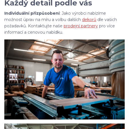
Každý detail podle vás
Individuální přizpůsobení
: Jako výrobci nabízíme
možnost úprav na míru a volbu dalších
dekorů
dle vašich
požadavků. Kontaktujte naše
prodejní partnery
pro více
informací a cenovou nabídku.