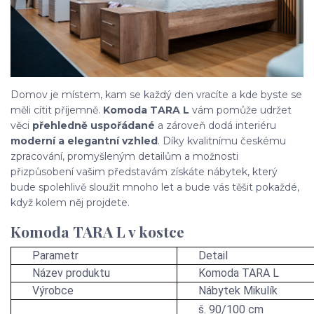
Domov je místem, kam se každý den vracíte a kde byste se
měli cítit příjemně.
Komoda TARA L
vám pomůže udržet
věci
přehledně uspořádané
a zároveň dodá interiéru
moderní a elegantní vzhled
. Díky kvalitnímu českému
zpracování, promyšleným detailům a možnosti
přizpůsobení vašim představám získáte nábytek, který
bude spolehlivě sloužit mnoho let a bude vás těšit pokaždé,
když kolem něj projdete.
Komoda TARA L v kostce
Parametr
Detail
Název produktu
Komoda TARA L
Výrobce
Nábytek Mikulík
š. 90/100 cm