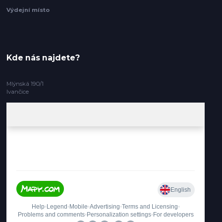
Výdejní místo
Kde nás najdete?
Mlýnská 190/1
Ivančice