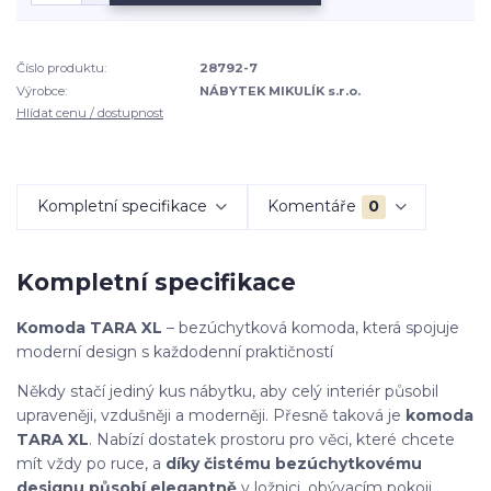
Číslo produktu:
28792-7
Výrobce:
NÁBYTEK MIKULÍK s.r.o.
Hlídat cenu / dostupnost
Kompletní specifikace
Komentáře
0
Kompletní specifikace
Komoda TARA XL
– bezúchytková komoda, která spojuje
moderní design s každodenní praktičností
Někdy stačí jediný kus nábytku, aby celý interiér působil
upraveněji, vzdušněji a moderněji. Přesně taková je
komoda
TARA XL
. Nabízí dostatek prostoru pro věci, které chcete
mít vždy po ruce, a
díky čistému bezúchytkovému
designu působí elegantně
v ložnici, obývacím pokoji,