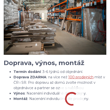
Doprava, výnos, montáž
Termín dodání
: 3–6 týdnů od objednání.
Doprava ZDARMA
: na více než
100 prodejních
míst v
ČR i SR. Pro dopravu až domů zvolte možnost v
objednávce a partner se ozve s nabídkou.
Výnos
: Nacenění individuálně dle prodejny.
Montáž
: Nacenění individuálně dle prodejny.