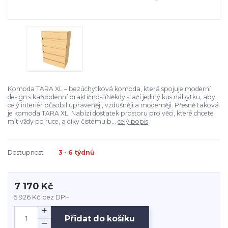
Komoda TARA XL – bezúchytková komoda, která spojuje moderní
design s každodenní praktičnostíNěkdy stačí jediný kus nábytku, aby
celý interiér působil upraveněji, vzdušněji a moderněji. Přesně taková
je komoda TARA XL. Nabízí dostatek prostoru pro věci, které chcete
mít vždy po ruce, a díky čistému b...
celý popis
Dostupnost
3 - 6 týdnů
7 170 Kč
5 926 Kč
bez DPH
Přidat do košíku