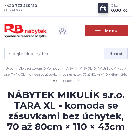
+420 733 565 150
0
ks
0,00 Kč
08.30-17.00
Menu
Hledat
Úvod
Obývací pokoje
Komody
TARA
TARA XL
NÁBYTEK MIKULÍK
s.r.o. TARA XL - komoda se zásuvkami bez úchytek, 70 až 80cm × 110 × 43cm Šířka:
80cm, Dekor: buk
NÁBYTEK MIKULÍK s.r.o.
TARA XL - komoda se
zásuvkami bez úchytek,
70 až 80cm × 110 × 43cm