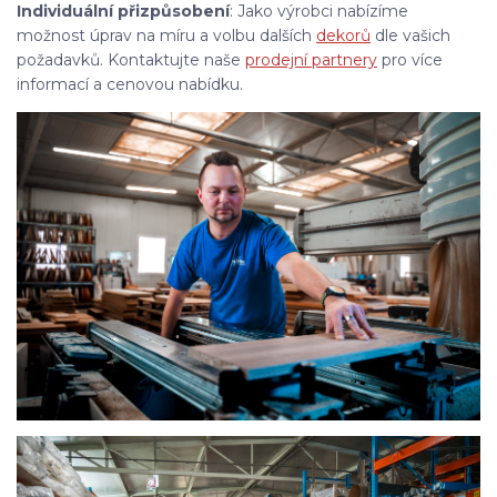
Individuální přizpůsobení
: Jako výrobci nabízíme
možnost úprav na míru a volbu dalších
dekorů
dle vašich
požadavků. Kontaktujte naše
prodejní partnery
pro více
informací a cenovou nabídku.