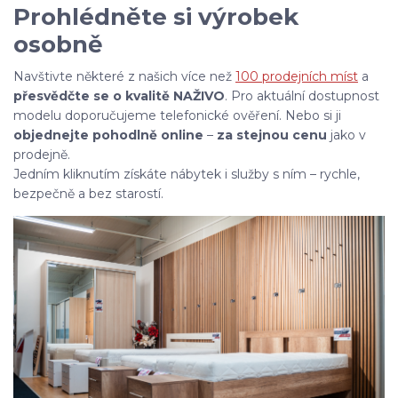
Prohlédněte si výrobek
osobně
Navštivte některé z našich více než
100 prodejních míst
a
přesvědčte se o kvalitě NAŽIVO
. Pro aktuální dostupnost
modelu doporučujeme telefonické ověření. Nebo si ji
objednejte pohodlně online
–
za stejnou cenu
jako v
prodejně.
Jedním kliknutím získáte nábytek i služby s ním – rychle,
bezpečně a bez starostí.