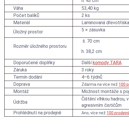
h. 43 cm
Váha
53,40 kg
Počet balíků
2 ks
Materiál
Laminovaná dřevotřísk
5 × zásuvka
Úložný prostor
š. 70 cm
Rozměr úložného prostoru
h. 38,2 cm
Doporučené doplňky
Další
komody TARA
Záruka
3 roky
Termín dodání
4–6 týdnů
Doprava
Zdarma na více než
100 p
Montáž
Možnost montáže s po
Čištění vlhkou hadrou, 
Údržba
agresivním čističům
Prohlédnutí na prodejně
Ano, více než
100 prodejn