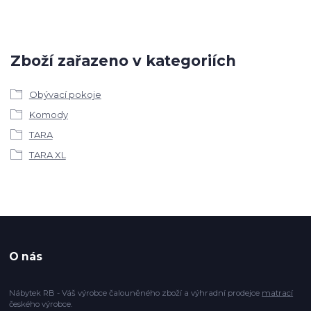
Zboží zařazeno v kategoriích
Obývací pokoje
Komody
TARA
TARA XL
O nás
Nábytek RB - Váš výrobce čalouněného zboží a výhradní prodejce
matrací
českého výrobce.