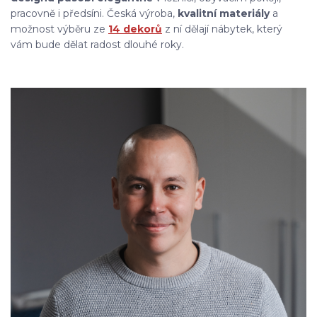
pracovně i předsíni. Česká výroba,
kvalitní materiály
a
možnost výběru ze
14 dekorů
z ní dělají nábytek, který
vám bude dělat radost dlouhé roky.