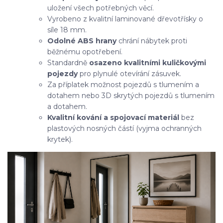
uložení všech potřebných věcí.
Vyrobeno z kvalitní laminované dřevotřísky o
síle 18 mm.
Odolné ABS hrany
chrání nábytek proti
běžnému opotřebení.
Standardně
osazeno kvalitními kuličkovými
pojezdy
pro plynulé otevírání zásuvek.
Za příplatek možnost pojezdů s tlumením a
dotahem nebo 3D skrytých pojezdů s tlumením
a dotahem.
Kvalitní kování a spojovací materiál
bez
plastových nosných částí (vyjma ochranných
krytek).