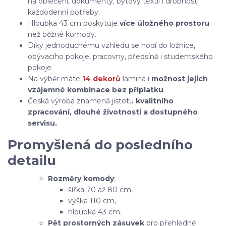
na oblečení, dokumenty, bytový textil i drobnosti
každodenní potřeby.
Hloubka 43 cm poskytuje
více úložného prostoru
než běžné komody.
Díky jednoduchému vzhledu se hodí do ložnice,
obývacího pokoje, pracovny, předsíně i studentského
pokoje.
Na výběr máte
14 dekorů
lamina i
možnost jejich
vzájemné kombinace bez příplatku
.
Česká výroba znamená jistotu
kvalitního
zpracování, dlouhé životnosti a dostupného
servisu.
Promyšlená do posledního
detailu
Rozměry komody
:
šířka 70 až 80 cm,
výška 110 cm,
hloubka 43 cm.
Pět prostorných zásuvek
pro přehledné