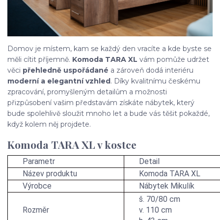
Domov je místem, kam se každý den vracíte a kde byste se
měli cítit příjemně.
Komoda TARA XL
vám pomůže udržet
věci
přehledně uspořádané
a zároveň dodá interiéru
moderní a elegantní vzhled
. Díky kvalitnímu českému
zpracování, promyšleným detailům a možnosti
přizpůsobení vašim představám získáte nábytek, který
bude spolehlivě sloužit mnoho let a bude vás těšit pokaždé,
když kolem něj projdete.
Komoda TARA XL v kostce
Parametr
Detail
Název produktu
Komoda TARA XL
Výrobce
Nábytek Mikulík
š. 70/80 cm
Rozměr
v. 110 cm