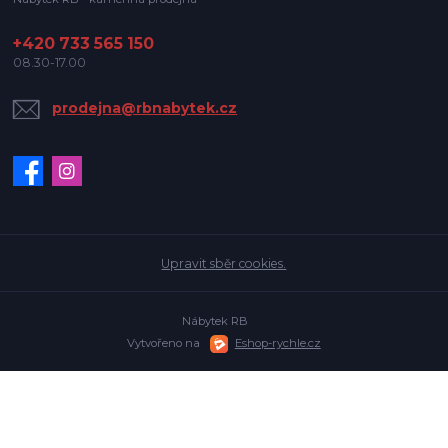
+420 733 565 150
08.30-17.00
prodejna@rbnabytek.cz
Upravit sběr cookies.
Nábytek RB
Vytvořeno na
Eshop-rychle.cz