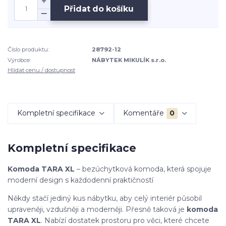
Přidat do košíku
Číslo produktu:
28792-12
Výrobce:
NÁBYTEK MIKULÍK s.r.o.
Hlídat cenu / dostupnost
Kompletní specifikace
Komentáře
0
Kompletní specifikace
Komoda TARA XL
– bezúchytková komoda, která spojuje
moderní design s každodenní praktičností
Někdy stačí jediný kus nábytku, aby celý interiér působil
upraveněji, vzdušněji a moderněji. Přesně taková je
komoda
TARA XL
. Nabízí dostatek prostoru pro věci, které chcete