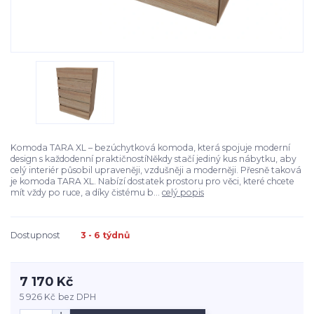
Komoda TARA XL – bezúchytková komoda, která spojuje moderní
design s každodenní praktičnostíNěkdy stačí jediný kus nábytku, aby
celý interiér působil upraveněji, vzdušněji a moderněji. Přesně taková
je komoda TARA XL. Nabízí dostatek prostoru pro věci, které chcete
mít vždy po ruce, a díky čistému b...
celý popis
Dostupnost
3 - 6 týdnů
7 170 Kč
5 926 Kč
bez DPH