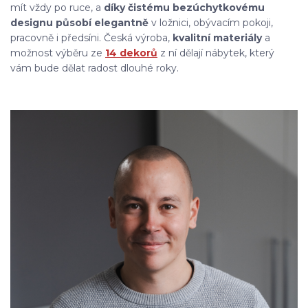
mít vždy po ruce, a
díky čistému bezúchytkovému
designu působí elegantně
v ložnici, obývacím pokoji,
pracovně i předsíni. Česká výroba,
kvalitní materiály
a
možnost výběru ze
14 dekorů
z ní dělají nábytek, který
vám bude dělat radost dlouhé roky.