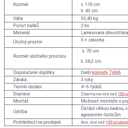
Rozměr
v. 110 cm
h. 43 cm
Váha
53,40 kg
Počet balíků
2 ks
Materiál
Laminovaná dřevotřísk
5 × zásuvka
Úložný prostor
š. 70 cm
Rozměr úložného prostoru
h. 38,2 cm
Doporučené doplňky
Další
komody TARA
Záruka
3 roky
Termín dodání
4–6 týdnů
Doprava
Zdarma na více než
100 p
Montáž
Možnost montáže s po
Čištění vlhkou hadrou, 
Údržba
agresivním čističům
Prohlédnutí na prodejně
Ano, více než
100 prodejn