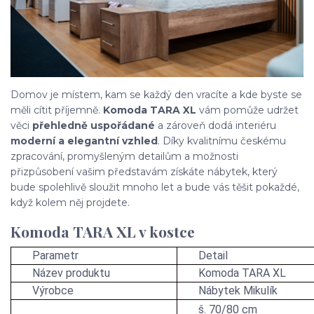
Domov je místem, kam se každý den vracíte a kde byste se
měli cítit příjemně.
Komoda TARA XL
vám pomůže udržet
věci
přehledně uspořádané
a zároveň dodá interiéru
moderní a elegantní vzhled
. Díky kvalitnímu českému
zpracování, promyšleným detailům a možnosti
přizpůsobení vašim představám získáte nábytek, který
bude spolehlivě sloužit mnoho let a bude vás těšit pokaždé,
když kolem něj projdete.
Komoda TARA XL v kostce
Parametr
Detail
Název produktu
Komoda TARA XL
Výrobce
Nábytek Mikulík
š. 70/80 cm