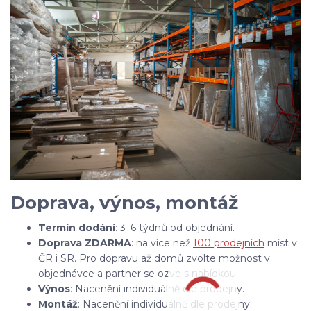
Doprava, výnos, montáž
Termín dodání
: 3–6 týdnů od objednání.
Doprava ZDARMA
: na více než
100 prodejních
míst v
ČR i SR. Pro dopravu až domů zvolte možnost v
objednávce a partner se ozve s nabídkou.
Výnos
: Nacenění individuálně dle prodejny.
Montáž
: Nacenění individuálně dle prodejny.