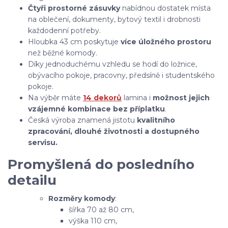
Čtyři prostorné zásuvky
nabídnou dostatek místa
na oblečení, dokumenty, bytový textil i drobnosti
každodenní potřeby.
Hloubka 43 cm poskytuje
více úložného prostoru
než běžné komody.
Díky jednoduchému vzhledu se hodí do ložnice,
obývacího pokoje, pracovny, předsíně i studentského
pokoje.
Na výběr máte
14 dekorů
lamina i
možnost jejich
vzájemné kombinace bez příplatku
.
Česká výroba znamená jistotu
kvalitního
zpracování, dlouhé životnosti a dostupného
servisu.
Promyšlená do posledního
detailu
Rozměry komody
:
šířka 70 až 80 cm,
výška 110 cm,