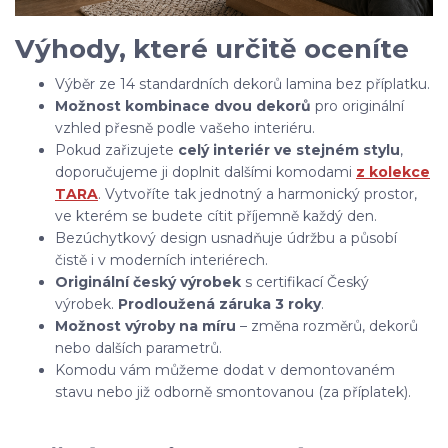
Výhody, které určitě oceníte
Výběr ze 14 standardních dekorů lamina bez příplatku.
Možnost kombinace dvou dekorů
pro originální
vzhled přesně podle vašeho interiéru.
Pokud zařizujete
celý interiér ve stejném stylu
,
doporučujeme ji doplnit dalšími komodami
z kolekce
TARA
. Vytvoříte tak jednotný a harmonický prostor,
ve kterém se budete cítit příjemně každý den.
Bezúchytkový design usnadňuje údržbu a působí
čistě i v moderních interiérech.
Originální český výrobek
s certifikací Český
výrobek.
Prodloužená záruka 3 roky
.
Možnost výroby na míru
– změna rozměrů, dekorů
nebo dalších parametrů.
Komodu vám můžeme dodat v demontovaném
stavu nebo již odborně smontovanou (za příplatek).