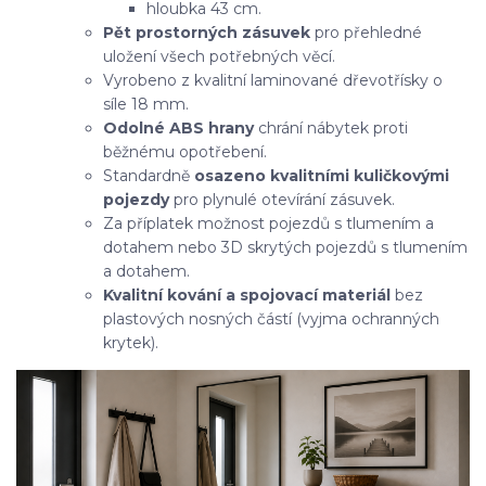
hloubka 43 cm.
Pět prostorných zásuvek
pro přehledné
uložení všech potřebných věcí.
Vyrobeno z kvalitní laminované dřevotřísky o
síle 18 mm.
Odolné ABS hrany
chrání nábytek proti
běžnému opotřebení.
Standardně
osazeno kvalitními kuličkovými
pojezdy
pro plynulé otevírání zásuvek.
Za příplatek možnost pojezdů s tlumením a
dotahem nebo 3D skrytých pojezdů s tlumením
a dotahem.
Kvalitní kování a spojovací materiál
bez
plastových nosných částí (vyjma ochranných
krytek).