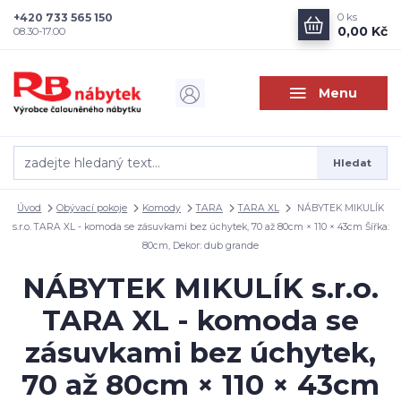
+420 733 565 150
0
ks
0,00 Kč
08.30-17.00
Menu
Hledat
Úvod
Obývací pokoje
Komody
TARA
TARA XL
NÁBYTEK MIKULÍK
s.r.o. TARA XL - komoda se zásuvkami bez úchytek, 70 až 80cm × 110 × 43cm Šířka:
80cm, Dekor: dub grande
NÁBYTEK MIKULÍK s.r.o.
TARA XL - komoda se
zásuvkami bez úchytek,
70 až 80cm × 110 × 43cm