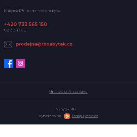
Nábytek RB - kamenná prodejna
+420 733 565 150
08.30-17.00
prodejna@rbnabytek.cz
Upravit sběr cookies.
Nábytek RB
Vytvořeno na
Eshop-rychle.cz