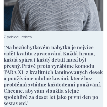
Z pohledu mistra
"Na bezúchytkovém nábytku je nejvíce
vidět kvalita zpracování. Každá hrana,
každá spára i každý detail musí být
přesný. Právě proto vyrábíme komodu
TARA XL z kvalitních laminovaných desek
a používáme odolné kování, které bez
problémů zvládne každodenní používání.
Chceme, aby vám sloužila stejně
spolehlivě za deset let jako první den po
sestavení."