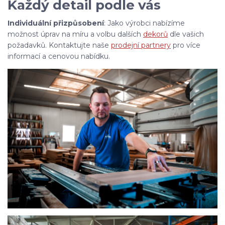
Každý detail podle vás
Individuální přizpůsobení
: Jako výrobci nabízíme
možnost úprav na míru a volbu dalších
dekorů
dle vašich
požadavků. Kontaktujte naše
prodejní partnery
pro více
informací a cenovou nabídku.