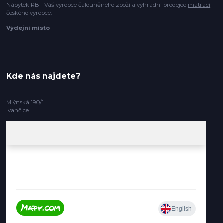
Nábytek RB - Váš výrobce čalouněného zboží a výhradní prodejce
matrací
českého výrobce.
Výdejní místo
Kde nás najdete?
Mlýnská 190/1
Ivančice