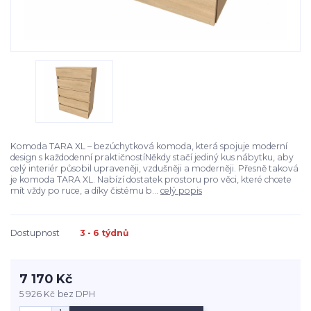
Komoda TARA XL – bezúchytková komoda, která spojuje moderní
design s každodenní praktičnostíNěkdy stačí jediný kus nábytku, aby
celý interiér působil upraveněji, vzdušněji a moderněji. Přesně taková
je komoda TARA XL. Nabízí dostatek prostoru pro věci, které chcete
mít vždy po ruce, a díky čistému b...
celý popis
Dostupnost
3 - 6 týdnů
7 170 Kč
5 926 Kč
bez DPH