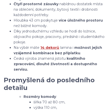
Čtyři prostorné zásuvky
nabídnou dostatek místa
na oblečení, dokumenty, bytový textil i drobnosti
každodenní potřeby.
Hloubka 43 cm poskytuje
více úložného prostoru
než běžné komody.
Díky jednoduchému vzhledu se hodí do ložnice,
obývacího pokoje, pracovny, předsíně i studentského
pokoje.
Na výběr máte
14 dekorů
lamina i
možnost jejich
vzájemné kombinace bez příplatku
.
Česká výroba znamená jistotu
kvalitního
zpracování, dlouhé životnosti a dostupného
servisu.
Promyšlená do posledního
detailu
Rozměry komody
:
šířka 70 až 80 cm,
výška 110 cm,