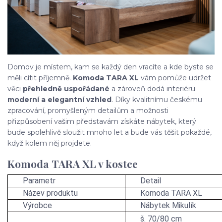
Domov je místem, kam se každý den vracíte a kde byste se
měli cítit příjemně.
Komoda TARA XL
vám pomůže udržet
věci
přehledně uspořádané
a zároveň dodá interiéru
moderní a elegantní vzhled
. Díky kvalitnímu českému
zpracování, promyšleným detailům a možnosti
přizpůsobení vašim představám získáte nábytek, který
bude spolehlivě sloužit mnoho let a bude vás těšit pokaždé,
když kolem něj projdete.
Komoda TARA XL v kostce
Parametr
Detail
Název produktu
Komoda TARA XL
Výrobce
Nábytek Mikulík
š. 70/80 cm