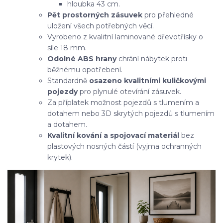
hloubka 43 cm.
Pět prostorných zásuvek
pro přehledné
uložení všech potřebných věcí.
Vyrobeno z kvalitní laminované dřevotřísky o
síle 18 mm.
Odolné ABS hrany
chrání nábytek proti
běžnému opotřebení.
Standardně
osazeno kvalitními kuličkovými
pojezdy
pro plynulé otevírání zásuvek.
Za příplatek možnost pojezdů s tlumením a
dotahem nebo 3D skrytých pojezdů s tlumením
a dotahem.
Kvalitní kování a spojovací materiál
bez
plastových nosných částí (vyjma ochranných
krytek).