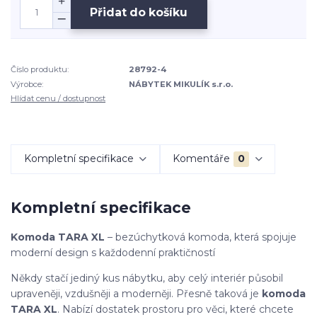
Přidat do košíku
Číslo produktu:
28792-4
Výrobce:
NÁBYTEK MIKULÍK s.r.o.
Hlídat cenu / dostupnost
Kompletní specifikace
Komentáře
0
Kompletní specifikace
Komoda TARA XL
– bezúchytková komoda, která spojuje
moderní design s každodenní praktičností
Někdy stačí jediný kus nábytku, aby celý interiér působil
upraveněji, vzdušněji a moderněji. Přesně taková je
komoda
TARA XL
. Nabízí dostatek prostoru pro věci, které chcete