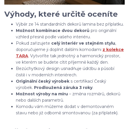
Výhody, které určitě oceníte
Výběr ze 14 standardních dekorů lamina bez příplatku.
Možnost kombinace dvou dekorů
pro originální
vzhled přesně podle vašeho interiéru.
Pokud zařizujete
celý interiér ve stejném stylu
,
doporučujeme ji doplnit dalšími komodami
z kolekce
TARA
. Vytvoříte tak jednotný a harmonický prostor,
ve kterém se budete cítit příjemně každý den.
Bezúchytkový design usnadňuje údržbu a působí
čistě i v moderních interiérech.
Originální český výrobek
s certifikací Český
výrobek.
Prodloužená záruka 3 roky
.
Možnost výroby na míru
– změna rozměrů, dekorů
nebo dalších parametrů.
Komodu vám můžeme dodat v demontovaném
stavu nebo již odborně smontovanou (za příplatek).