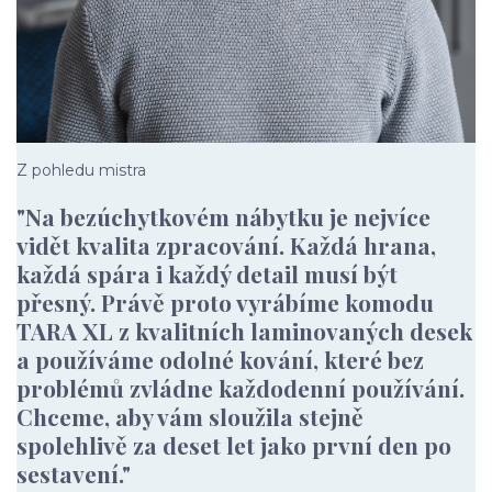
Z pohledu mistra
"Na bezúchytkovém nábytku je nejvíce
vidět kvalita zpracování. Každá hrana,
každá spára i každý detail musí být
přesný. Právě proto vyrábíme komodu
TARA XL z kvalitních laminovaných desek
a používáme odolné kování, které bez
problémů zvládne každodenní používání.
Chceme, aby vám sloužila stejně
spolehlivě za deset let jako první den po
sestavení."