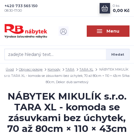
+420 733 565 150
0
ks
0,00 Kč
08.30-17.00
Menu
Hledat
Úvod
Obývací pokoje
Komody
TARA
TARA XL
NÁBYTEK MIKULÍK
s.r.o. TARA XL - komoda se zásuvkami bez úchytek, 70 až 80cm × 110 × 43cm Šířka:
80cm, Dekor: dub sametový
NÁBYTEK MIKULÍK s.r.o.
TARA XL - komoda se
zásuvkami bez úchytek,
70 až 80cm × 110 × 43cm