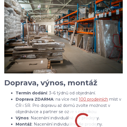
Doprava, výnos, montáž
Termín dodání
: 3–6 týdnů od objednání.
Doprava ZDARMA
: na více než
100 prodejních
míst v
ČR i SR. Pro dopravu až domů zvolte možnost v
objednávce a partner se ozve s nabídkou.
Výnos
: Nacenění individuálně dle prodejny.
Montáž
: Nacenění individuálně dle prodejny.