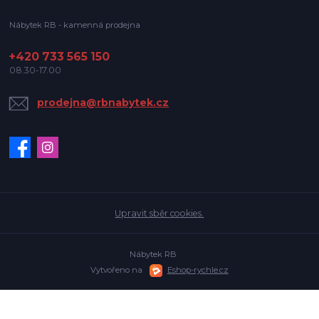
Nábytek RB - kamenná prodejna
+420 733 565 150
08.30-17.00
prodejna@rbnabytek.cz
Upravit sběr cookies.
Nábytek RB
Vytvořeno na
Eshop-rychle.cz