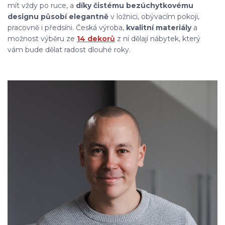
mít vždy po ruce, a
díky čistému bezúchytkovému
designu působí elegantně
v ložnici, obývacím pokoji,
pracovně i předsíni. Česká výroba,
kvalitní materiály
a
možnost výběru ze
14 dekorů
z ní dělají nábytek, který
vám bude dělat radost dlouhé roky.