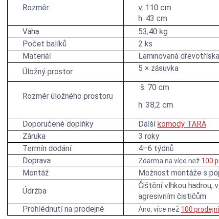
Rozměr
v. 110 cm
h. 43 cm
Váha
53,40 kg
Počet balíků
2 ks
Materiál
Laminovaná dřevotřísk
5 × zásuvka
Úložný prostor
š. 70 cm
Rozměr úložného prostoru
h. 38,2 cm
Doporučené doplňky
Další
komody TARA
Záruka
3 roky
Termín dodání
4–6 týdnů
Doprava
Zdarma na více než
100 p
Montáž
Možnost montáže s po
Čištění vlhkou hadrou, 
Údržba
agresivním čističům
Prohlédnutí na prodejně
Ano, více než
100 prodejn