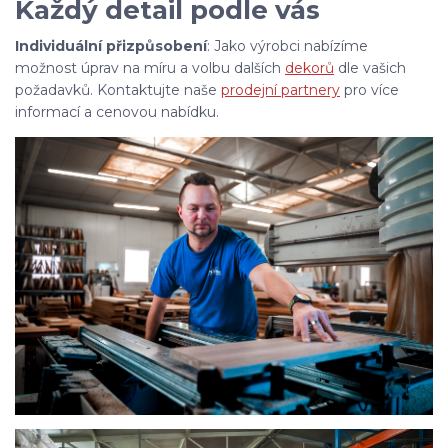
Každý detail podle vás
Individuální přizpůsobení
: Jako výrobci nabízíme
možnost úprav na míru a volbu dalších
dekorů
dle vašich
požadavků. Kontaktujte naše
prodejní partnery
pro více
informací a cenovou nabídku.