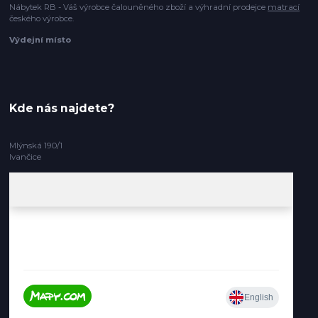
Nábytek RB - Váš výrobce čalouněného zboží a výhradní prodejce
matrací
českého výrobce.
Výdejní místo
Kde nás najdete?
Mlýnská 190/1
Ivančice