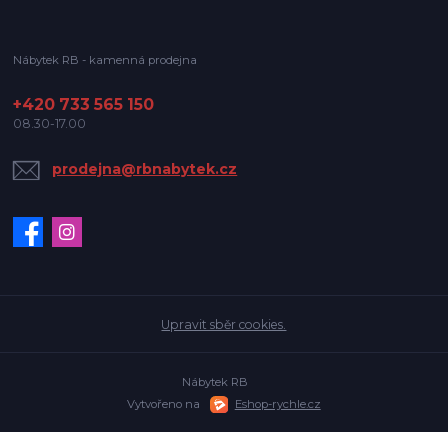
Nábytek RB - kamenná prodejna
+420 733 565 150
08.30-17.00
prodejna@rbnabytek.cz
Upravit sběr cookies.
Nábytek RB
Vytvořeno na
Eshop-rychle.cz