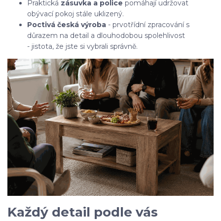
Praktická
zásuvka a police
pomáhají udržovat
obývací pokoj stále uklizený.
Poctivá česká výroba
- prvotřídní zpracování s
důrazem na detail a dlouhodobou spolehlivost
- jistota, že jste si vybrali správně.
Každý detail podle vás