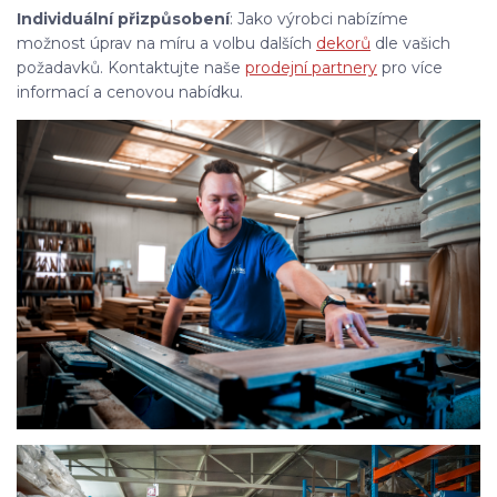
Individuální přizpůsobení
: Jako výrobci nabízíme
možnost úprav na míru a volbu dalších
dekorů
dle vašich
požadavků. Kontaktujte naše
prodejní partnery
pro více
informací a cenovou nabídku.