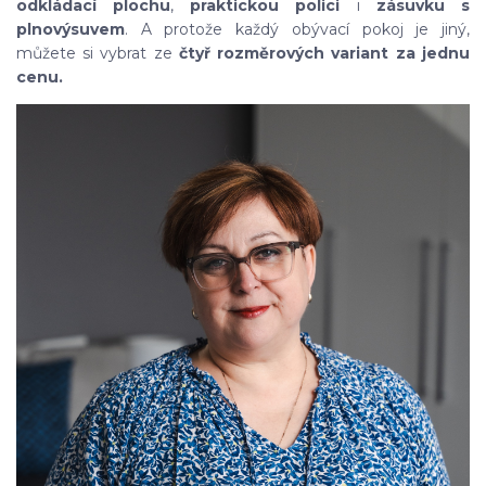
odkládací plochu
,
praktickou polici
i
zásuvku s
plnovýsuvem
. A protože každý obývací pokoj je jiný,
můžete si vybrat ze
čtyř rozměrových variant za jednu
cenu.