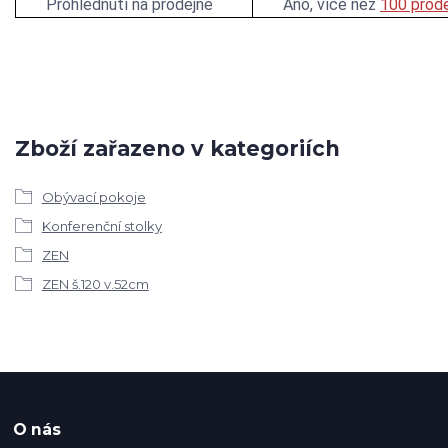
Prohlédnutí na prodejně
Ano, více než
100 prode
Zboží zařazeno v kategoriích
Obývací pokoje
Konferenční stolky
ZEN
ZEN š.120 v.52cm
O nás