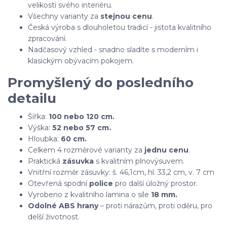
velikosti svého interiéru.
Všechny varianty za
stejnou cenu
.
Česká výroba s dlouholetou tradicí - jistota kvalitního
zpracování.
Nadčasový vzhled - snadno sladíte s moderním i
klasickým obývacím pokojem.
Promyšlený do posledního
detailu
Šířka:
100 nebo 120 cm.
Výška:
52 nebo 57 cm.
Hloubka:
60 cm.
Celkem 4 rozměrové varianty za
jednu cenu
.
Praktická
zásuvka
s kvalitním plnovýsuvem.
Vnitřní rozměr zásuvky: š. 46,1cm, hl. 33,2 cm, v. 7 cm
Otevřená spodní
police
pro další úložný prostor.
Vyrobeno z kvalitního lamina o síle
18 mm.
Odolné ABS hrany
– proti nárazům, proti oděru, pro
delší životnost.