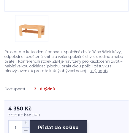
Prostor pro každodenní pohodu i společné chvíleRáno šálek kávy,
odpoledne rozečtená kniha a večer společné chvíle s rodinou nebo
přáteli. Konferenční stolek ZEN je navržený pro každodenní život –
nabízí velkou odkládací plochu, praktickou polici i zásuvku s
plnovýsuvem. A protože každý obývací pokoj...
celý popis
Dostupnost
3 - 6 týdnů
4 350 Kč
3 595 Kč
bez DPH
Přidat do košíku