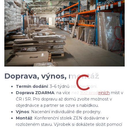
Doprava, výnos, montáž
Termín dodání
: 3–6 týdnů od objednání.
Doprava ZDARMA
: na více než
100 prodejních
míst v
ČR i SR. Pro dopravu až domů zvolte možnost v
objednávce a partner se ozve s nabídkou.
Výnos
: Nacenění individuálně dle prodejny.
Montáž
: Konferenční stolek ZEN
dodáváme v
rozloženém stavu. Výrobek si dokážete složit pomocí