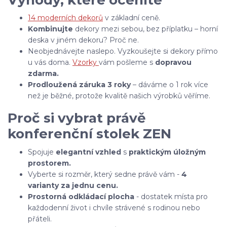
14 moderních dekorů
v základní ceně.
Kombinujte
dekory mezi sebou, bez příplatku – horní
deska v jiném dekoru? Proč ne.
Neobjednávejte naslepo. Vyzkoušejte si dekory přímo
u vás doma.
Vzorky
vám pošleme s
dopravou
zdarma.
Prodloužená záruka 3 roky
– dáváme o 1 rok více
než je běžné, protože kvalitě našich výrobků věříme.
Proč si vybrat právě
konferenční stolek ZEN
Spojuje
elegantní vzhled
s
praktickým úložným
prostorem.
Vyberte si rozměr, který sedne právě vám -
4
varianty za jednu cenu.
Prostorná odkládací plocha
- dostatek místa pro
každodenní život i chvíle strávené s rodinou nebo
přáteli.