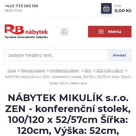
+420 733 565 150
0
ks
0,00 Kč
08.30-17.00
Menu
Hledat
Úvod
Obývací pokoje
Konferenční stolky
ZEN
ZEN š.120 v.52cm
NÁBYTEK MIKULÍK s.r.o. ZEN - konferenční stolek, 100/120 x 52/57cm Šířka: 120cm,
Výška: 52cm, Dekor: buk
NÁBYTEK MIKULÍK s.r.o.
ZEN - konferenční stolek,
100/120 x 52/57cm Šířka:
120cm, Výška: 52cm,