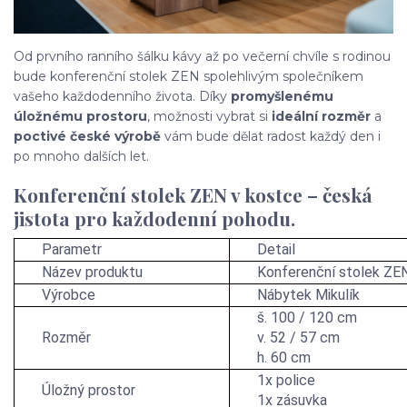
Od prvního ranního šálku kávy až po večerní chvíle s rodinou
bude konferenční stolek ZEN spolehlivým společníkem
vašeho každodenního života. Díky
promyšlenému
úložnému prostoru
, možnosti vybrat si
ideální rozměr
a
poctivé české výrobě
vám bude dělat radost každý den i
po mnoho dalších let.
Konferenční stolek ZEN v kostce – česká
jistota pro každodenní pohodu.
Parametr
Detail
Název produktu
Konferenční stolek ZE
Výrobce
Nábytek Mikulík
š. 100 / 120 cm
Rozměr
v. 52 / 57 cm
h. 60 cm
1x police
Úložný prostor
1x zásuvka