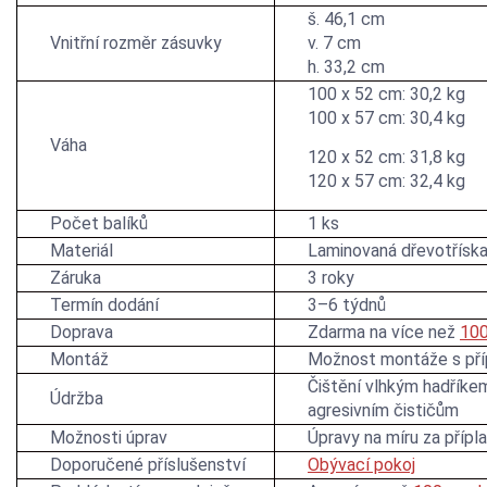
š. 46,1 cm
Vnitřní rozměr zásuvky
v. 7 cm
h. 33,2 cm
100 x 52 cm: 30,2 kg
100 x 57 cm: 30,4 kg
Váha
120 x 52 cm: 31,8 kg
120 x 57 cm: 32,4 kg
Počet balíků
1 ks
Materiál
Laminovaná dřevotřísk
Záruka
3 roky
Termín dodání
3–6 týdnů
Doprava
Zdarma na více než
100
Montáž
Možnost montáže s př
Čištění vlhkým hadříke
Údržba
agresivním čističům
Možnosti úprav
Úpravy na míru za přípl
Doporučené příslušenství
Obývací pokoj