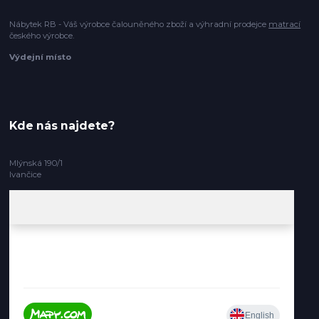
Nábytek RB - Váš výrobce čalouněného zboží a výhradní prodejce
matrací
českého výrobce.
Výdejní místo
Kde nás najdete?
Mlýnská 190/1
Ivančice