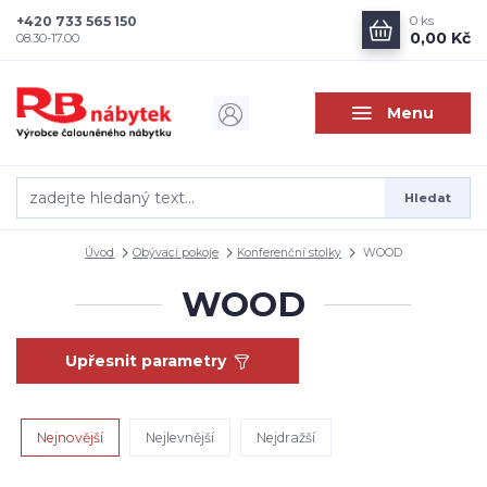
+420 733 565 150
0
ks
0,00 Kč
08.30-17.00
Menu
Hledat
Úvod
Obývací pokoje
Konferenční stolky
WOOD
WOOD
Upřesnit parametry
Nejnovější
Nejlevnější
Nejdražší