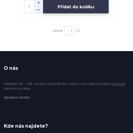
Přidat do košíku
strana
z 1
O nás
Nábytek RB - Váš výrobce čalouněného zboží a výhradní prodejce
matrací
českého výrobce.
Výdejní místo
Kde nás najdete?