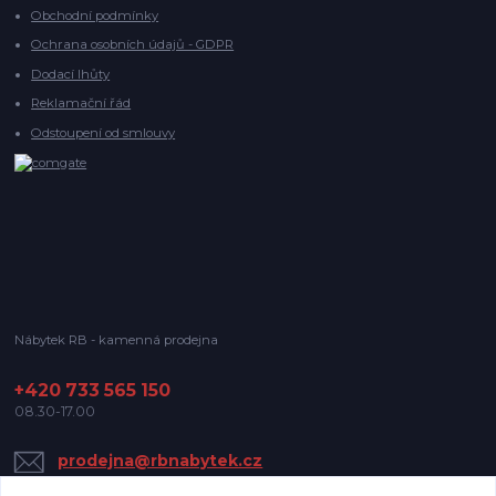
Obchodní podmínky
Ochrana osobních údajů - GDPR
Dodací lhůty
Reklamační řád
Odstoupení od smlouvy
Nábytek RB - kamenná prodejna
+420 733 565 150
08.30-17.00
prodejna@rbnabytek.cz