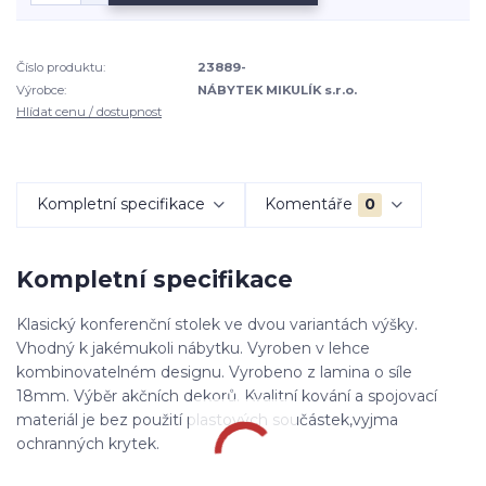
Číslo produktu:
23889-
Výrobce:
NÁBYTEK MIKULÍK s.r.o.
Hlídat cenu / dostupnost
Kompletní specifikace
Komentáře
0
Kompletní specifikace
Klasický konferenční stolek ve dvou variantách výšky.
Vhodný k jakémukoli nábytku. Vyroben v lehce
kombinovatelném designu. Vyrobeno z lamina o síle
18mm. Výběr akčních dekorů. Kvalitní kování a spojovací
materiál je bez použití plastových součástek,vyjma
ochranných krytek.