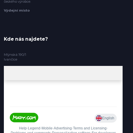
českého výrobce.
Výdejní místo
Kde nás najdete?
Mlýnská 190/1
Ivančice