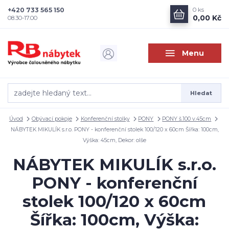
+420 733 565 150
0
ks
0,00 Kč
08.30-17.00
Menu
Hledat
Úvod
Obývací pokoje
Konferenční stolky
PONY
PONY š.100 v.45cm
NÁBYTEK MIKULÍK s.r.o. PONY - konferenční stolek 100/120 x 60cm Šířka: 100cm,
Výška: 45cm, Dekor: olše
NÁBYTEK MIKULÍK s.r.o.
PONY - konferenční
stolek 100/120 x 60cm
Šířka: 100cm, Výška: