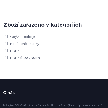
Zboží zařazeno v kategoriích
Obývací pokoje
Konferenční stolky
PONY
PONY š.100 v.45cm
O nás
Nábytek RB - Váš výrobce čalouněného zboží a výhradní prodejce
matrací