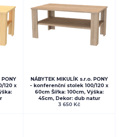
. PONY
NÁBYTEK MIKULÍK s.r.o. PONY
0/120 x
- konferenční stolek 100/120 x
ýška:
60cm Šířka: 100cm, Výška:
r
45cm, Dekor: dub natur
3 650 Kč