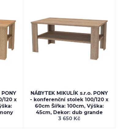
. PONY
NÁBYTEK MIKULÍK s.r.o. PONY
0/120 x
- konferenční stolek 100/120 x
ýška:
60cm Šířka: 100cm, Výška:
rmony
45cm, Dekor: dub grande
3 650 Kč