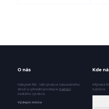
O nás
Kde ná
Nábytek RB - Váš výrobce čalouněného
Mlýnská 19
zboží a výhradní prodejce
matrací
Ivančice
českého výrobce.
Výdejní místo