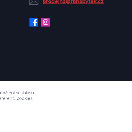
prodejna@rbnabytek.cz
 udělení souhlasu
eferencí cookies