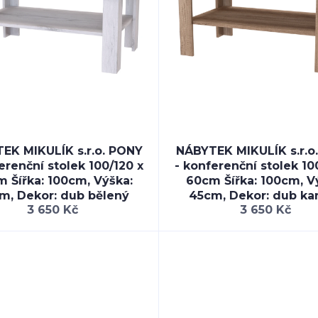
EK MIKULÍK s.r.o. PONY
NÁBYTEK MIKULÍK s.r.o
erenční stolek 100/120 x
- konferenční stolek 10
 Šířka: 100cm, Výška:
60cm Šířka: 100cm, V
m, Dekor: dub bělený
45cm, Dekor: dub ka
3 650 Kč
3 650 Kč