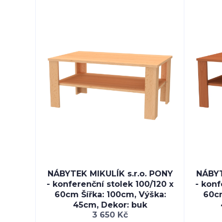
NÁBYTEK MIKULÍK s.r.o. PONY
NÁBYT
- konferenční stolek 100/120 x
- konf
60cm Šířka: 100cm, Výška:
60cm
45cm, Dekor: buk
3 650 Kč