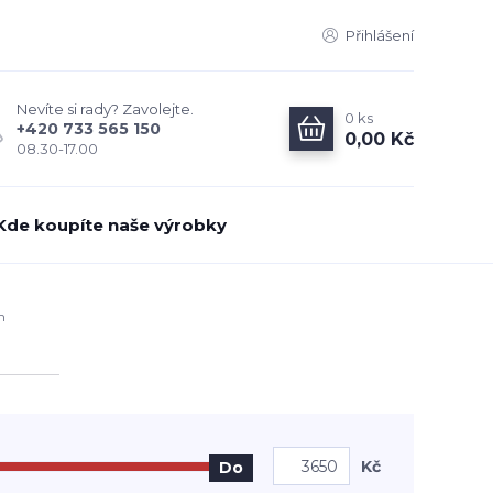
Přihlášení
Nevíte si rady? Zavolejte.
0
ks
+420 733 565 150
0,00 Kč
08.30-17.00
Kde koupíte naše výrobky
m
Kč
Do