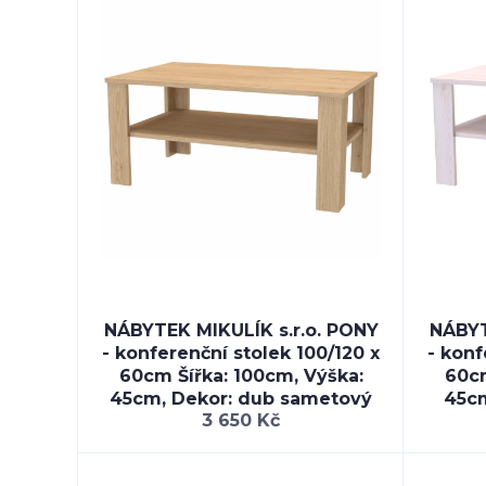
NÁBYTEK MIKULÍK s.r.o. PONY
NÁBYT
- konferenční stolek 100/120 x
- konf
60cm Šířka: 100cm, Výška:
60cm
45cm, Dekor: dub sametový
45cm
3 650 Kč