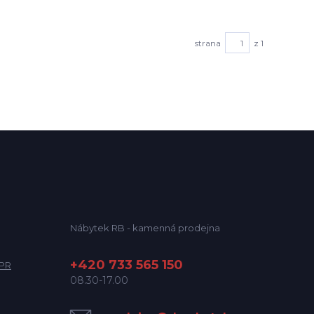
strana
z 1
Nábytek RB - kamenná prodejna
+420 733 565 150
DPR
08.30-17.00