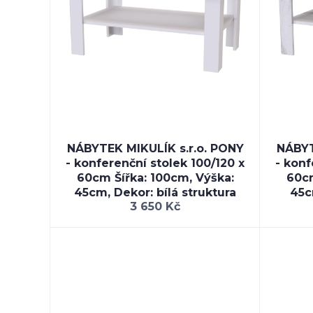
NÁBYTEK MIKULÍK s.r.o. PONY
NÁBYT
- konferenční stolek 100/120 x
- konf
60cm Šířka: 100cm, Výška:
60cm
45cm, Dekor: bílá struktura
45c
3 650 Kč