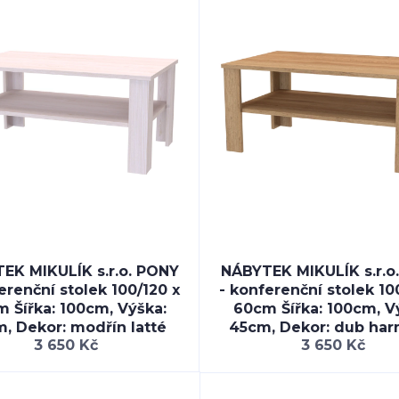
EK MIKULÍK s.r.o. PONY
NÁBYTEK MIKULÍK s.r.o
erenční stolek 100/120 x
- konferenční stolek 10
 Šířka: 100cm, Výška:
60cm Šířka: 100cm, V
, Dekor: modřín latté
45cm, Dekor: dub ha
3 650 Kč
3 650 Kč