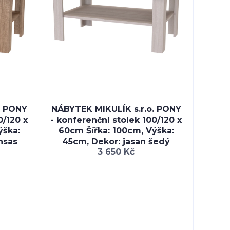
. PONY
NÁBYTEK MIKULÍK s.r.o. PONY
0/120 x
- konferenční stolek 100/120 x
ýška:
60cm Šířka: 100cm, Výška:
nsas
45cm, Dekor: jasan šedý
3 650 Kč