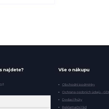
s najdete?
Vše o nákupu
0/1
Obchodní podmínky
Ochrana osobních údajů - G
Dodací lhůty
Reklamační řád