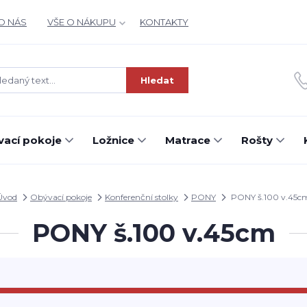
O NÁS
VŠE O NÁKUPU
KONTAKTY
Hledat
ací pokoje
Ložnice
Matrace
Rošty
Úvod
Obývací pokoje
Konferenční stolky
PONY
PONY š.100 v.45c
PONY š.100 v.45cm