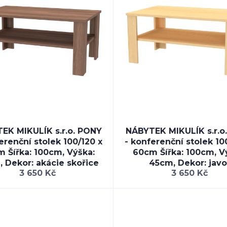
EK MIKULÍK s.r.o. PONY
NÁBYTEK MIKULÍK s.r.o
erenční stolek 100/120 x
- konferenční stolek 10
 Šířka: 100cm, Výška:
60cm Šířka: 100cm, V
 Dekor: akácie skořice
45cm, Dekor: javo
3 650 Kč
3 650 Kč