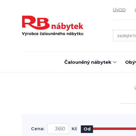
ÚVOD
Čalouněný nábytek
Obýv
Cena:
Kč
Od