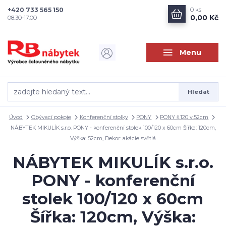
+420 733 565 150
0
ks
0,00 Kč
08.30-17.00
Menu
Hledat
Úvod
Obývací pokoje
Konferenční stolky
PONY
PONY š.120 v.52cm
NÁBYTEK MIKULÍK s.r.o. PONY - konferenční stolek 100/120 x 60cm Šířka: 120cm,
Výška: 52cm, Dekor: akácie světlá
NÁBYTEK MIKULÍK s.r.o.
PONY - konferenční
stolek 100/120 x 60cm
Šířka: 120cm, Výška: