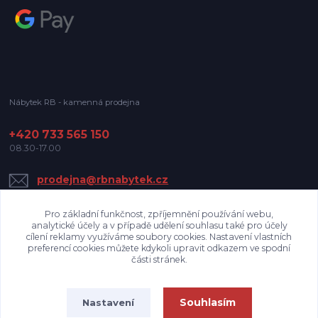
Nábytek RB - kamenná prodejna
+420 733 565 150
08.30-17.00
prodejna@rbnabytek.cz
Pro základní funkčnost, zpříjemnění používání webu,
analytické účely a v případě udělení souhlasu také pro účely
cílení reklamy využíváme soubory cookies. Nastavení vlastních
preferencí cookies můžete kdykoli upravit odkazem ve spodní
části stránek.
Upravit sběr cookies.
Souhlasím
Nastavení