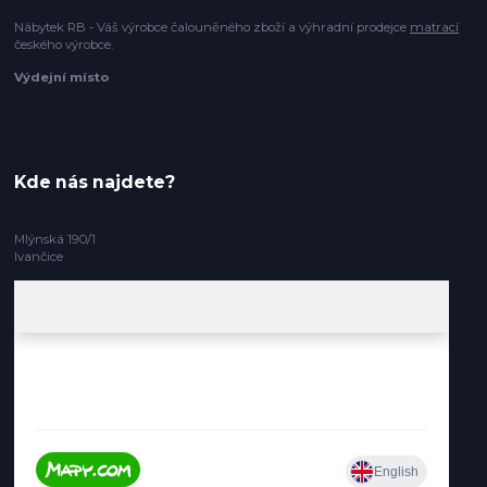
Nábytek RB - Váš výrobce čalouněného zboží a výhradní prodejce
matrací
českého výrobce.
Výdejní místo
Kde nás najdete?
Mlýnská 190/1
Ivančice