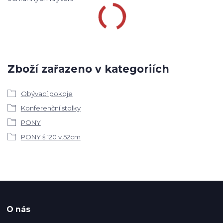
Zboží zařazeno v kategoriích
Obývací pokoje
Konferenční stolky
PONY
PONY š.120 v.52cm
O nás