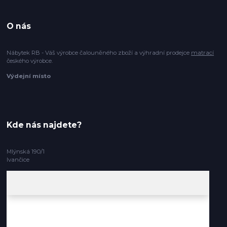
O nás
Nábytek RB - Váš výrobce čalouněného zboží a výhradní prodejce
matrací
českého výrobce.
Výdejní místo
Kde nás najdete?
Mlýnská 190/1
Ivančice