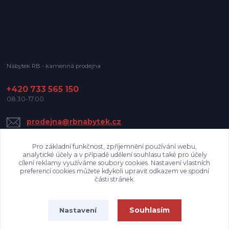
Nábytek RB - kamenná prodejna
+420 733 565 150
08.30-17.00
prodejna@rbnabytek.cz
Pro základní funkčnost, zpříjemnění používání webu,
analytické účely a v případě udělení souhlasu také pro účely
cílení reklamy využíváme soubory cookies. Nastavení vlastních
preferencí cookies můžete kdykoli upravit odkazem ve spodní
části stránek.
Upravit sběr cookies.
Souhlasím
Nastavení