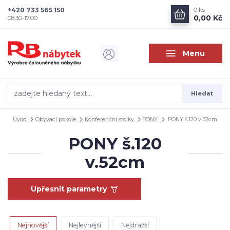
+420 733 565 150
0
ks
0,00 Kč
08.30-17.00
Menu
Hledat
Úvod
Obývací pokoje
Konferenční stolky
PONY
PONY š.120 v.52cm
PONY š.120
v.52cm
Upřesnit parametry
Nejnovější
Nejlevnější
Nejdražší