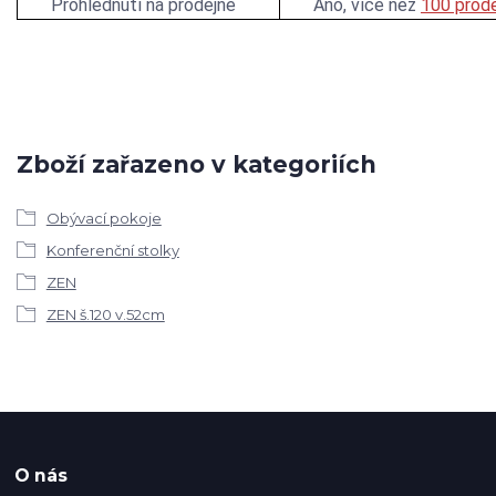
Prohlédnutí na prodejně
Ano, více než
100 prode
Zboží zařazeno v kategoriích
Obývací pokoje
Konferenční stolky
ZEN
ZEN š.120 v.52cm
O nás