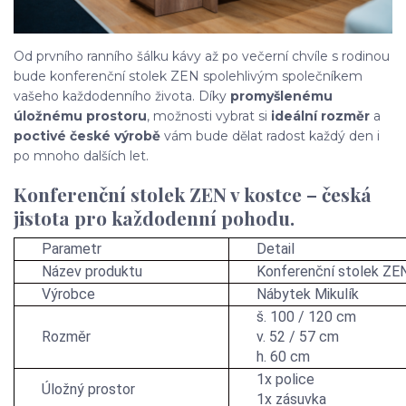
Od prvního ranního šálku kávy až po večerní chvíle s rodinou
bude konferenční stolek ZEN spolehlivým společníkem
vašeho každodenního života. Díky
promyšlenému
úložnému prostoru
, možnosti vybrat si
ideální rozměr
a
poctivé české výrobě
vám bude dělat radost každý den i
po mnoho dalších let.
Konferenční stolek ZEN v kostce – česká
jistota pro každodenní pohodu.
Parametr
Detail
Název produktu
Konferenční stolek ZE
Výrobce
Nábytek Mikulík
š. 100 / 120 cm
Rozměr
v. 52 / 57 cm
h. 60 cm
1x police
Úložný prostor
1x zásuvka