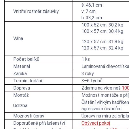
š. 46,1 cm
Vnitřní rozměr zásuvky
v. 7 cm
h. 33,2 cm
100 x 52 cm: 30,2 kg
100 x 57 cm: 30,4 kg
Váha
120 x 52 cm: 31,8 kg
120 x 57 cm: 32,4 kg
Počet balíků
1 ks
Materiál
Laminovaná dřevotřísk
Záruka
3 roky
Termín dodání
3–6 týdnů
Doprava
Zdarma na více než
100
Montáž
Možnost montáže s př
Čištění vlhkým hadříke
Údržba
agresivním čističům
Možnosti úprav
Úpravy na míru za přípl
Doporučené příslušenství
Obývací pokoj