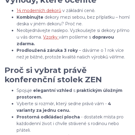
14 moderních dekorů
v základní ceně.
Kombinujte
dekory mezi sebou, bez příplatku – horní
deska v jiném dekoru? Proč ne.
Neobjednávejte naslepo. Vyzkoušejte si dekory přímo
u vás doma.
Vzorky
vám pošleme s
dopravou
zdarma.
Prodloužená záruka 3 roky
– dáváme o 1 rok více
než je běžné, protože kvalitě našich výrobků věříme.
Proč si vybrat právě
konferenční stolek ZEN
Spojuje
elegantní vzhled
s
praktickým úložným
prostorem.
Vyberte si rozměr, který sedne právě vám -
4
varianty za jednu cenu.
Prostorná odkládací plocha
- dostatek místa pro
každodenní život i chvíle strávené s rodinou nebo
přáteli.