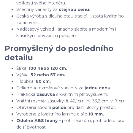
velikosti svého interiéru.
Všechny varianty za
stejnou cenu
.
Česká výroba s dlouholetou tradicí - jistota kvalitního
zpracování.
Nadčasový vzhled - snadno sladíte s moderním i
klasickým obývacím pokojem.
Promyšlený do posledního
detailu
Šířka:
100 nebo 120 cm.
Výška:
52 nebo 57 cm.
Hloubka:
60 cm.
Celkem 4 rozměrové varianty za
jednu cenu
.
Praktická
zásuvka
s kvalitním plnovýsuvem.
Vnitřní rozměr zásuvky: š. 46,1cm, hl. 33,2 cm, v. 7 cm
Otevřená spodní
police
pro další úložný prostor.
Vyrobeno z kvalitního lamina o síle
18 mm.
Odolné ABS hrany
– proti nárazům, proti oděru, pro
delší životnost.