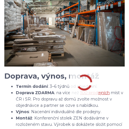
Doprava, výnos, montáž
Termín dodání
: 3–6 týdnů od objednání.
Doprava ZDARMA
: na více než
100 prodejních
míst v
ČR i SR. Pro dopravu až domů zvolte možnost v
objednávce a partner se ozve s nabídkou.
Výnos
: Nacenění individuálně dle prodejny.
Montáž
: Konferenční stolek ZEN
dodáváme v
rozloženém stavu. Výrobek si dokážete složit pomocí