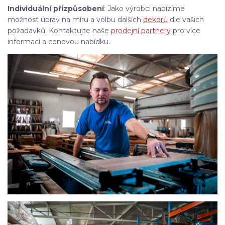
Individuální přizpůsobení
: Jako výrobci nabízíme
možnost úprav na míru a volbu dalších
dekorů
dle vašich
požadavků. Kontaktujte naše
prodejní partnery
pro více
informací a cenovou nabídku.