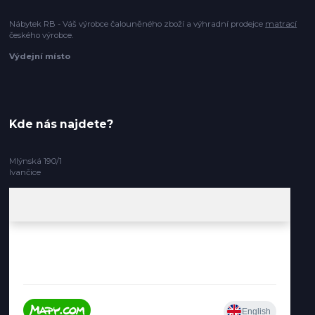
Nábytek RB - Váš výrobce čalouněného zboží a výhradní prodejce
matrací
českého výrobce.
Výdejní místo
Kde nás najdete?
Mlýnská 190/1
Ivančice