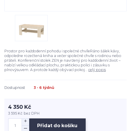
Prostor pro každodenní pohodu i společné chvíleRáno šálek kávy,
odpoledne rozečtená kniha a večer společné chvíle s rodinou nebo
přáteli. Konferenční stolek ZEN je navržený pro každodenní život –
nabízí velkou odkládací plochu, praktickou polici i zásuvku s
plnovýsuvem. A protože každý obývací pokoj...
celý popis
Dostupnost
3 - 6 týdnů
4 350 Kč
3 595 Kč
bez DPH
Přidat do košíku