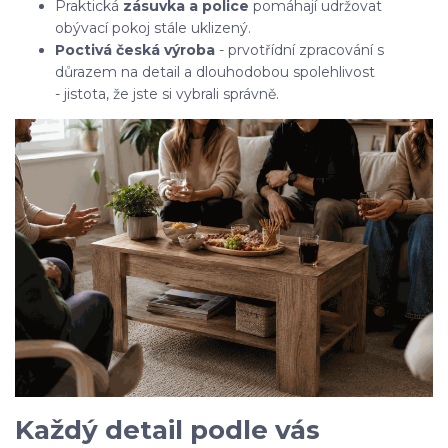
Praktická
zásuvka a police
pomáhají udržovat
obývací pokoj stále uklizený.
Poctivá česká výroba
- prvotřídní zpracování s
důrazem na detail a dlouhodobou spolehlivost
- jistota, že jste si vybrali správně.
Každý detail podle vás