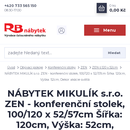
+420 733 565 150
0
ks
0,00 Kč
08.30-17.00
Menu
Hledat
Úvod
Obývací pokoje
Konferenční stolky
ZEN
ZEN š.120 v.52cm
NÁBYTEK MIKULÍK s.r.o. ZEN - konferenční stolek, 100/120 x 52/57cm Šířka: 120cm,
Výška: 52cm, Dekor: akácie světlá
NÁBYTEK MIKULÍK s.r.o.
ZEN - konferenční stolek,
100/120 x 52/57cm Šířka:
120cm, Výška: 52cm,