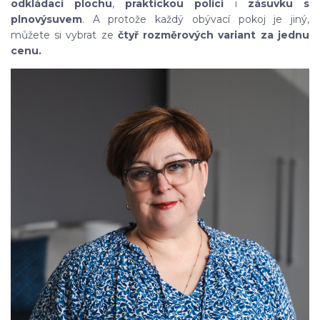
odkládací plochu
,
praktickou polici
i
zásuvku s
plnovýsuvem
. A protože každý obývací pokoj je jiný,
můžete si vybrat ze
čtyř rozměrových variant za jednu
cenu.