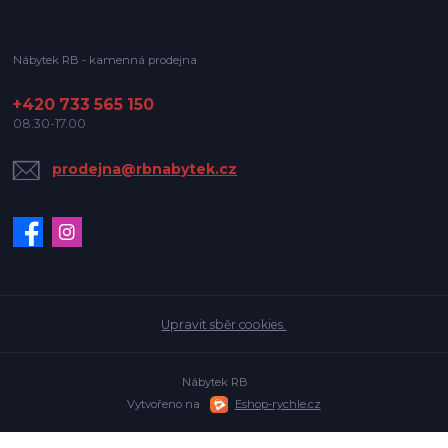
Nábytek RB - kamenná prodejna
+420 733 565 150
08.30-17.00
prodejna@rbnabytek.cz
Upravit sběr cookies.
Nábytek RB
Vytvořeno na
Eshop-rychle.cz