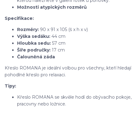
kterou naleznete v galerii fotek u pohovky.
Možnosti atypických rozměrů
Specifikace:
Rozměry:
90 x 91 x 105 (š x h x v)
Výška sedáku:
44 cm
Hloubka sedu:
57 cm
Šíře područky:
17 cm
Čalouněná záda
Křeslo ROMANA je ideální volbou pro všechny, kteří hledají
pohodlné křeslo pro relaxaci.
Tipy:
Křeslo ROMANA se skvěle hodí do obývacího pokoje,
pracovny nebo ložnice.