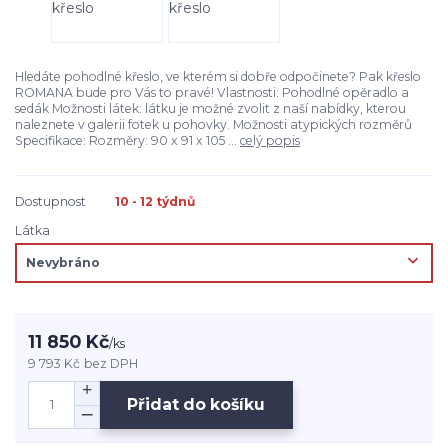
Hledáte pohodlné křeslo, ve kterém si dobře odpočinete? Pak křeslo
ROMANA bude pro Vás to pravé! Vlastnosti: Pohodlné opěradlo a
sedák Možnosti látek: látku je možné zvolit z naší nabídky, kterou
naleznete v galerii fotek u pohovky. Možnosti atypických rozměrů
Specifikace: Rozměry: 90 x 91 x 105 ...
celý popis
Dostupnost
10 - 12 týdnů
Látka
11 850 Kč
/
ks
9 793 Kč
bez DPH
Přidat do košíku