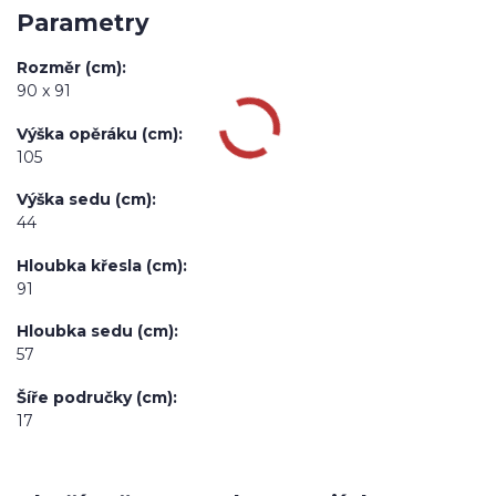
Parametry
Rozměr (cm)
90 x 91
Výška opěráku (cm)
105
Výška sedu (cm)
44
Hloubka křesla (cm)
91
Hloubka sedu (cm)
57
Šíře područky (cm)
17