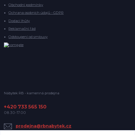
Obchodní podmínky
Ochrana osobních údajů - GDPR
Dodací lhůty
Reklamační řád
Odstoupení od smlouvy
Nábytek RB - kamenná prodejna
+420 733 565 150
08.30-17.00
prodejna@rbnabytek.cz