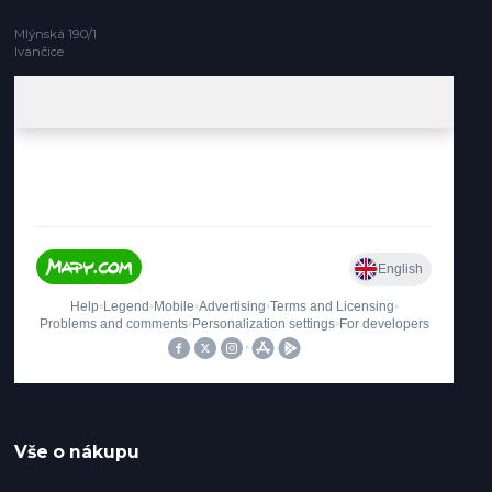
Mlýnská 190/1
Ivančice
Vše o nákupu