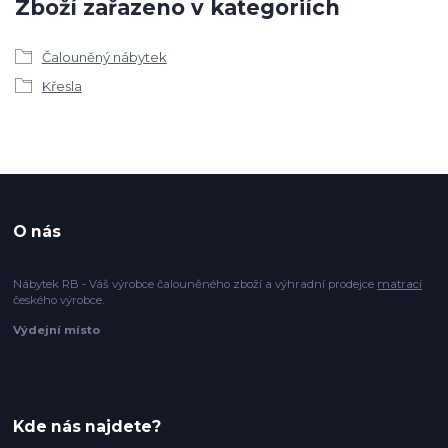
Zboží zařazeno v kategoriích
Čalouněný nábytek
Křesla
O nás
Nábytek RB - Váš výrobce čalouněného zboží a výhradní prodejce
matrací
českého výrobce.
Výdejní místo
Kde nás najdete?