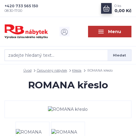
+420 733 565 150
0
ks
0,00 Kč
08.30-17.00
Menu
Hledat
Úvod
Čalouněný nábytek
Křesla
ROMANA křeslo
ROMANA křeslo