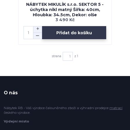
NÁBYTEK MIKULÍK s.r.o. SEKTOR 5 -
úchytka nikl matný Šířka: 40cm,
Hloubka: 34.5cm, Dekor: olše
3 490 Kč
Přidat do košíku
strana
z 1
O nás
Nábytek RB - Váš výrobce čalouněného zboží a výhradní prodejce
matrací
českého výrobce.
Výdejní místo