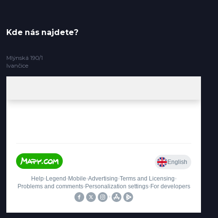
Kde nás najdete?
Mlýnská 190/1
Ivančice