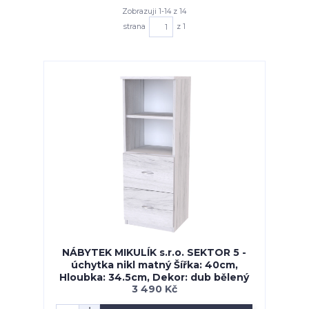
Zobrazuji 1-14 z 14
strana
z 1
NÁBYTEK MIKULÍK s.r.o. SEKTOR 5 -
úchytka nikl matný Šířka: 40cm,
Hloubka: 34.5cm, Dekor: dub bělený
3 490 Kč