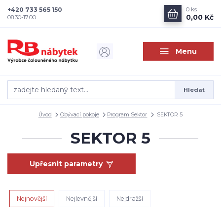
+420 733 565 150
0
ks
0,00 Kč
08.30-17.00
Menu
Hledat
Úvod
Obývací pokoje
Program Sektor
SEKTOR 5
SEKTOR 5
Upřesnit parametry
Nejnovější
Nejlevnější
Nejdražší